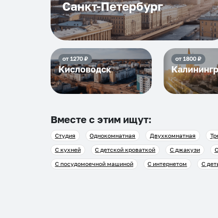
Санкт-Петербург
от
1270
₽
от
1800
₽
Кисловодск
Калининг
Вместе с этим ищут:
Студия
Однокомнатная
Двухкомнатная
Тр
С кухней
С детской кроваткой
С джакузи
С
С посудомоечной машиной
С интернетом
С дет