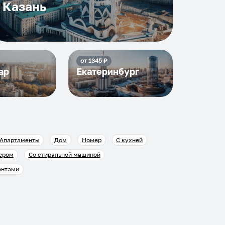
Казань
от
1345
₽
ар
Екатеринбург
Апартаменты
Дом
Номер
С кухней
ером
Со стиральной машиной
ентами