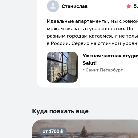
Станислав
5
Идеальные апартаменты, мы с жено
можем сказать с уверенностью. По
разным городам катаемся, и не толь
в России. Сервис на отличном уровн
Хозяин апартаментов доброй души
Уютная частная студи
человек, всегда можно договориться
Salut!
подскажет что как и почему.
г Санкт-Петербург
Рекомендуем на 100% и вам, и друз
и сами будем приезжать еще...
Куда поехать еще
от
1700
₽