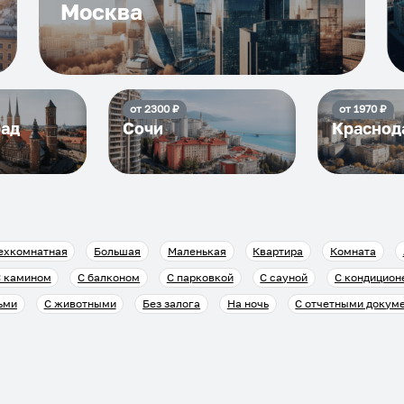
Москва
от
2300
₽
от
1970
₽
рад
Сочи
Краснод
ехкомнатная
Большая
Маленькая
Квартира
Комната
 камином
С балконом
С парковкой
С сауной
С кондицион
ьми
С животными
Без залога
На ночь
С отчетными докум