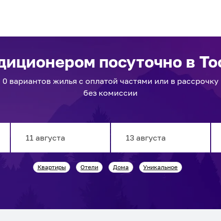
ндиционером посуточно
в То
0
вариантов
жилья с оплатой частями или в рассрочку
без комиссии
Navigate
Navigate
Квартиры
Отели
Дома
Уникальное
forward
backward
to
to
interact
interact
with
with
the
the