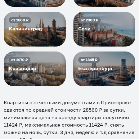
от
1800
₽
от
2300
₽
Калининград
Сочи
от
1970
₽
от
1345
₽
Краснодар
Екатеринбург
Квартиры с отчетными документами в Приозерске
сдаются по средней стоимости
28560
₽ за сутки,
минимальная цена на аренду квартиры посуточно
11424
₽, максимальная стоимость
11424
₽, снять
можно на ночь, сутки, 3 дня, неделю и т.д сравнение