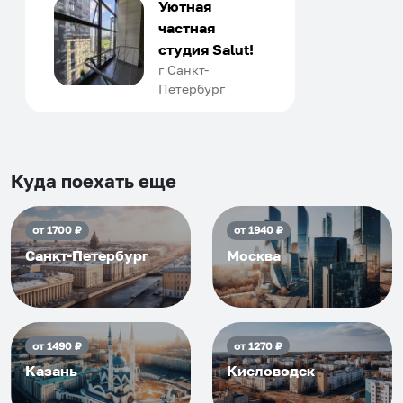
только в России. Сервис на
Уютная
отличном уровне. Хозяин
частная
апартаментов доброй души
студия Salut!
человек, всегда можно
г Санкт-
Петербург
договориться, подскажет
что как и почему.
Рекомендуем на 100% и вам,
и друзьям и сами будем
приезжать еще...
Куда поехать еще
от
1700
₽
от
1940
₽
Санкт-Петербург
Москва
от
1490
₽
от
1270
₽
Казань
Кисловодск