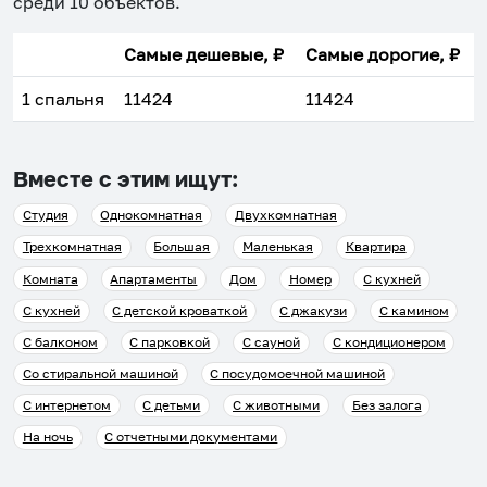
среди
10
объектов
.
Самые дешевые, ₽
Самые дорогие, ₽
1 спальня
11424
11424
Вместе с этим ищут:
Студия
Однокомнатная
Двухкомнатная
Трехкомнатная
Большая
Маленькая
Квартира
Комната
Апартаменты
Дом
Номер
С кухней
С кухней
С детской кроваткой
С джакузи
С камином
С балконом
С парковкой
С сауной
С кондиционером
Со стиральной машиной
С посудомоечной машиной
С интернетом
С детьми
С животными
Без залога
На ночь
С отчетными документами