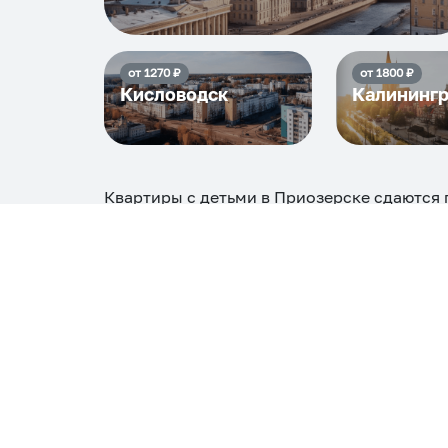
от
1270
₽
от
1800
₽
Кисловодск
Калининг
Квартиры с детьми в Приозерске
сдаются 
₽, максимальная стоимость
12186
₽, снять
Самые деш
1 спальня
12186
Вместе с этим ищут:
Студия
Однокомнатная
Двухкомнатная
Тр
С кухней
С детской кроваткой
С джакузи
С