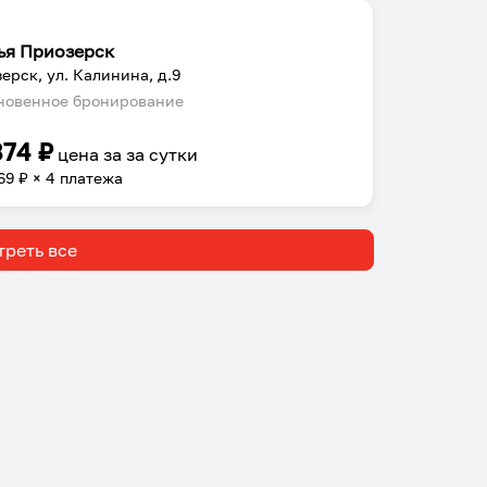
ья Приозерск
ерск, ул. Калинина, д.9
овенное бронирование
874
₽
цена за
за сутки
69
₽ × 4 платежа
реть все