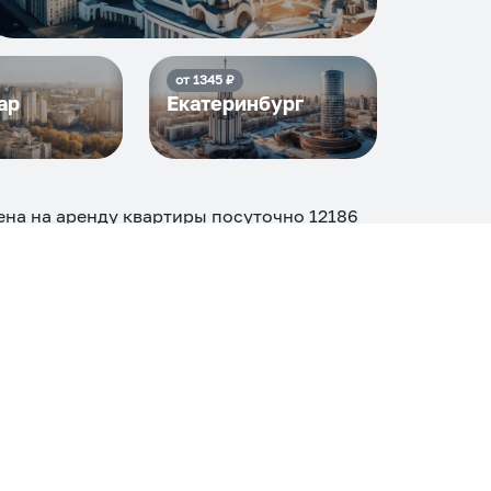
от
1345
₽
ар
Екатеринбург
цена на аренду квартиры посуточно
12186
реди
10
объектов
.
огие, ₽
Апартаменты
Дом
Номер
С кухней
ером
Со стиральной машиной