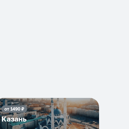
от
1490
₽
Казань