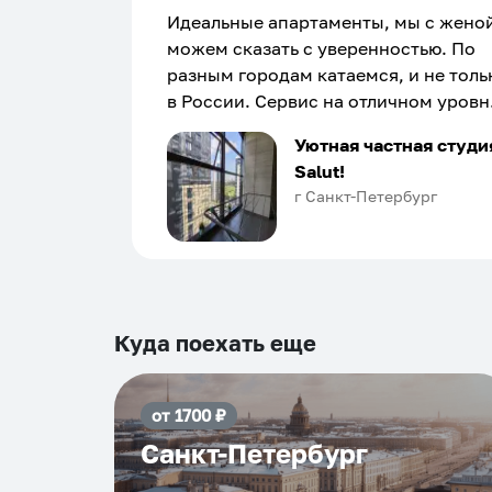
Идеальные апартаменты, мы с жено
можем сказать с уверенностью. По
разным городам катаемся, и не толь
в России. Сервис на отличном уровн
Хозяин апартаментов доброй души
Уютная частная студи
человек, всегда можно договориться
Salut!
подскажет что как и почему.
г Санкт-Петербург
Рекомендуем на 100% и вам, и друз
и сами будем приезжать еще...
Куда поехать еще
от
1700
₽
Санкт-Петербург