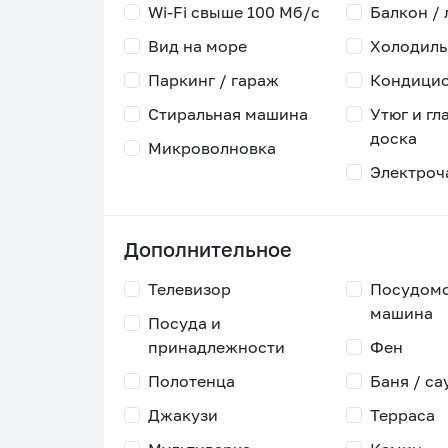
Wi-Fi свыше 100 Мб/с
Балкон /
Вид на море
Холодиль
Паркинг / гараж
Кондици
Стиральная машина
Утюг и гл
доска
Микроволновка
Электроч
Дополнительное
Телевизор
Посудом
машина
Посуда и
принадлежности
Фен
Полотенца
Баня / са
Джакузи
Терраса