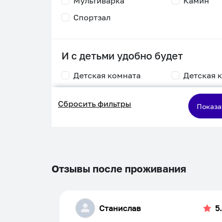
Мультиварка
Камин
Спортзал
И с детьми удобно будет
Детская комната
Детская 
Столик для
Двухъяру
Сбросить фильтры
кормления
кровать
Показа
Пеленальный стол
Игровая приставка
Отзывы после проживания
Станислав
5