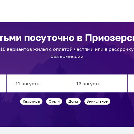
етьми посуточно
в Приозерс
10
вариантов
жилья с оплатой частями или в рассрочку
без комиссии
Navigate
Navigate
Квартиры
Отели
Дома
Уникальное
forward
backward
to
to
interact
interact
with
with
the
the