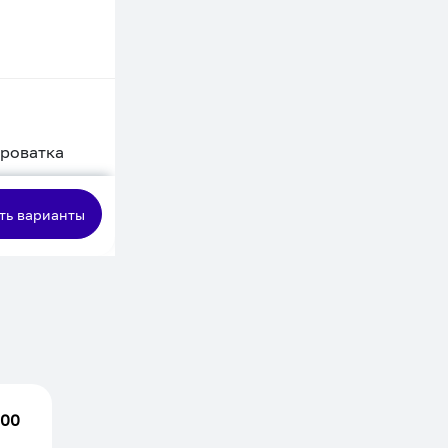
кроватка
сная
ть варианты
.00