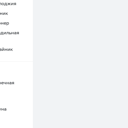
 лоджия
ник
онер
адильная
айник
оечная
уна