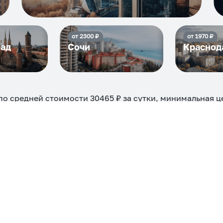
от
2300
₽
от
1970
₽
рад
Сочи
Краснод
по средней стоимости
30465
₽ за сутки, минимальная 
 можно на ночь, сутки, 3 дня, неделю и т.д сравнение с
евые, ₽
Самые дор
12186
ехкомнатная
Большая
Маленькая
Квартира
Комната
 камином
С балконом
С парковкой
С сауной
С кондицион