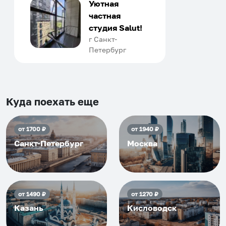
только в России. Сервис на
Уютная
отличном уровне. Хозяин
частная
апартаментов доброй души
студия Salut!
человек, всегда можно
г Санкт-
Петербург
договориться, подскажет
что как и почему.
Рекомендуем на 100% и вам,
и друзьям и сами будем
приезжать еще...
Куда поехать еще
от
1700
₽
от
1940
₽
Санкт-Петербург
Москва
от
1490
₽
от
1270
₽
Казань
Кисловодск