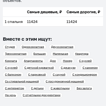
объектов
.
Самые дешевые, ₽
Самые дорогие, ₽
1 спальня
11424
11424
Вместе с этим ищут:
Студия
Однокомнатная
Двухкомнатная
Трехкомнатная
Большая
Маленькая
Квартира
Комната
Апартаменты
Дом
Номер
С кухней
С кухней
С детской кроваткой
С джакузи
С камином
С балконом
С парковкой
С сауной
С кондиционером
Со стиральной машиной
С посудомоечной машиной
С интернетом
С детьми
С животными
Без залога
На ночь
С отчетными документами