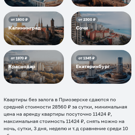
от
1800
₽
от
2300
₽
Калининград
Сочи
от
1970
₽
от
1345
₽
Краснодар
Екатеринбург
Квартиры без залога в Приозерске
сдаются по
средней стоимости
28560
₽ за сутки, минимальная
цена на аренду квартиры посуточно
11424
₽,
максимальная стоимость
11424
₽, снять можно на
ночь, сутки, 3 дня, неделю и т.д сравнение среди
10