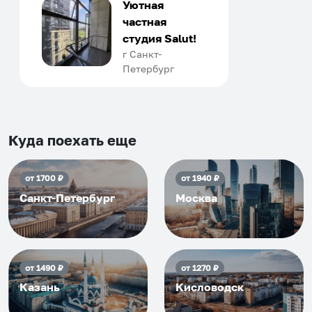
только в России. Сервис на
Уютная
отличном уровне. Хозяин
частная
апартаментов доброй души
студия Salut!
человек, всегда можно
г Санкт-
Петербург
договориться, подскажет
что как и почему.
Рекомендуем на 100% и вам,
и друзьям и сами будем
приезжать еще...
Куда поехать еще
от
1700
₽
от
1940
₽
Санкт-Петербург
Москва
от
1490
₽
от
1270
₽
Казань
Кисловодск