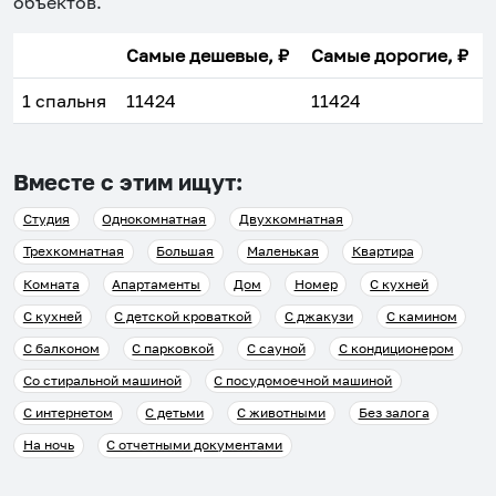
объектов
.
Самые дешевые, ₽
Самые дорогие, ₽
1 спальня
11424
11424
Вместе с этим ищут:
Студия
Однокомнатная
Двухкомнатная
Трехкомнатная
Большая
Маленькая
Квартира
Комната
Апартаменты
Дом
Номер
С кухней
С кухней
С детской кроваткой
С джакузи
С камином
С балконом
С парковкой
С сауной
С кондиционером
Со стиральной машиной
С посудомоечной машиной
С интернетом
С детьми
С животными
Без залога
На ночь
С отчетными документами