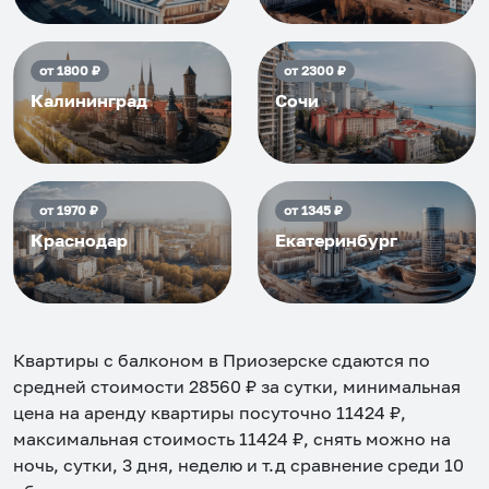
от
1800
₽
от
2300
₽
Калининград
Сочи
от
1970
₽
от
1345
₽
Краснодар
Екатеринбург
Квартиры с балконом в Приозерске
сдаются по
средней стоимости
28560
₽ за сутки, минимальная
цена на аренду квартиры посуточно
11424
₽,
максимальная стоимость
11424
₽, снять можно на
ночь, сутки, 3 дня, неделю и т.д сравнение среди
10