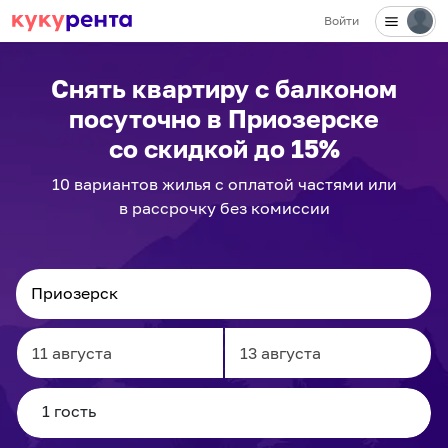
Войти
Снять квартиру с балконом
посуточно
в Приозерске
со скидкой до 15%
10
вариантов
жилья с оплатой частями или
в рассрочку без комиссии
Navigate
Navigate
forward
backward
to
to