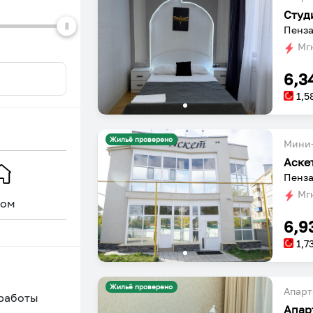
Студ
Пенза
Мгн
6,3
1,5
Жильё проверено
Мини-
Аске
Пенза
Мгн
ом
Уникальное
6,9
1,7
Жильё проверено
Апарт
 работы
Апар