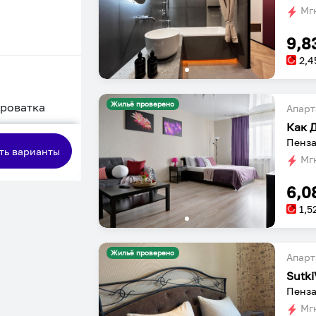
Мгн
9,8
2,4
Жильё проверено
кроватка
Апарт
Как 
сная
Пенза
ть варианты
Мгн
6,0
1,5
Жильё проверено
Апарт
Sutk
Пенза
Мгн