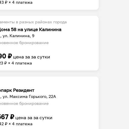
43
₽ × 4 платежа
аменты в разных районах города
Дома 58 на улице Калинина
, ул. Калинина, 9
овенное бронирование
90
₽
цена за
за сутки
23
₽ × 4 платежа
опарк Резидент
, ул. Максима Горького, 22А
овенное бронирование
567
₽
цена за
за сутки
42
₽ × 4 платежа