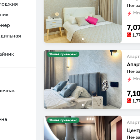
 лоджия
Пенза
Мгн
ник
онер
7,0
1,7
адильная
айник
Жильё проверено
Апарт
Апар
Пенза
Мгн
оечная
7,1
1,7
уна
Жильё проверено
Апарт
Цент
Пенза