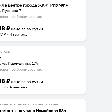
ия в центре города ЖК «ТРИУМФ»
, Пушкина 7
овенное бронирование
48
₽
цена за
за сутки
87
₽ × 4 платежа
отель
т
, ул. Павлушкина, 17А
овенное бронирование
38
₽
цена за
за сутки
35
₽ × 4 платежа
аменты в разных районах города
таменты на улице Измайлова 58а