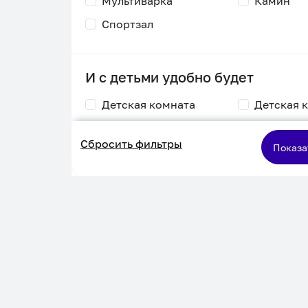
Мультиварка
Камин
Спортзал
И с детьми удобно будет
Детская комната
Детская 
Столик для
Двухъяру
Сбросить фильтры
кормления
кровать
Показа
Пеленальный стол
Игровая приставка