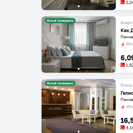
2,2
Жильё проверено
Апарт
Как 
Пенза
Мгн
6,0
1,5
Жильё проверено
Отель
Гели
Пенза
Мгн
16,
4,1