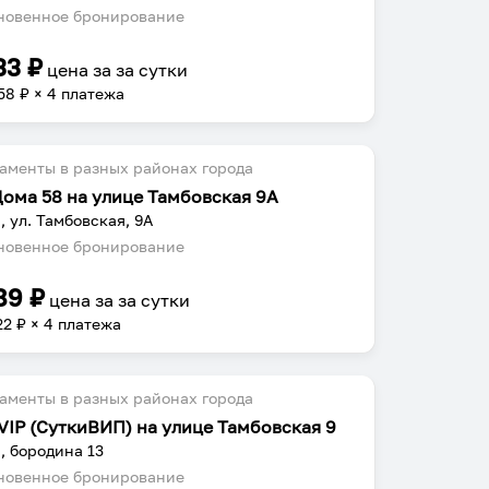
овенное бронирование
33
₽
цена за
за сутки
58
₽ × 4 платежа
аменты в разных районах города
Дома 58 на улице Тамбовская 9А
, ул. Тамбовская, 9А
овенное бронирование
89
₽
цена за
за сутки
22
₽ × 4 платежа
аменты в разных районах города
iVIP (СуткиВИП) на улице Тамбовская 9
, бородина 13
овенное бронирование