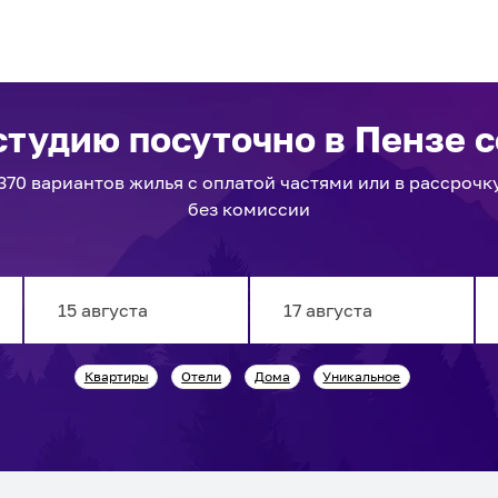
студию посуточно
в Пензе
с
370
вариантов
жилья с оплатой частями или в рассрочк
без комиссии
Navigate
Navigate
Квартиры
Отели
Дома
Уникальное
forward
backward
to
to
interact
interact
with
with
the
the