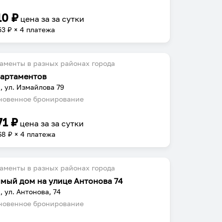
10
₽
цена за
за сутки
53
₽ × 4 платежа
аменты в разных районах города
партаментов
, ул. Измайлова 79
овенное бронирование
71
₽
цена за
за сутки
68
₽ × 4 платежа
аменты в разных районах города
мый дом на улице Антонова 74
, ул. Антонова, 74
овенное бронирование