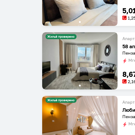
5,0
1,2
Жильё проверено
Апарт
58 а
Пенза
Мгн
8,6
2,1
Жильё проверено
Апарт
Люби
Пенза
Мгн