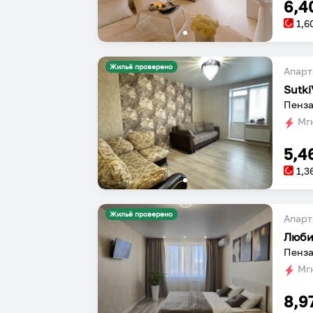
6,4
1,6
Жильё проверено
Апарт
Пенза
Мгн
5,4
1,3
Жильё проверено
Апарт
Люби
Пенза
Мгн
8,9