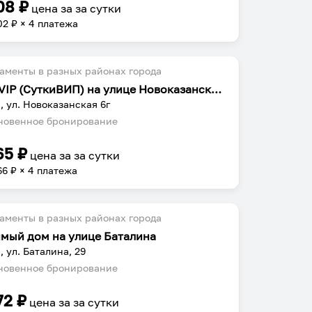
08
₽
цена за
за сутки
02
₽ × 4 платежа
аменты в разных районах города
SutkiVIP (СуткиВИП) на улице Новоказанская 6г
, ул. Новоказанская 6г
овенное бронирование
65
₽
цена за
за сутки
66
₽ × 4 платежа
аменты в разных районах города
мый дом на улице Баталина
, ул. Баталина, 29
овенное бронирование
72
₽
цена за
за сутки