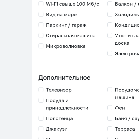
Wi-Fi свыше 100 Мб/с
Балкон /
Вид на море
Холодиль
Паркинг / гараж
Кондици
Стиральная машина
Утюг и гл
доска
Микроволновка
Электроч
Дополнительное
Телевизор
Посудом
машина
Посуда и
принадлежности
Фен
Полотенца
Баня / са
Джакузи
Терраса