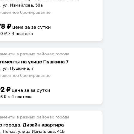
, ул. Измайлова, 58а
овенное бронирование
78
₽
цена за
за сутки
70
₽ × 4 платежа
аменты в разных районах города
таменты на улице Пушкина 7
, ул. Пушкина, 7
овенное бронирование
02
₽
цена за
за сутки
76
₽ × 4 платежа
аменты в разных районах города
р города. Дизайн квартира
, Пенза, улица Измайлова, 41Б