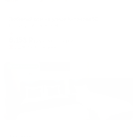
Апартаменты в разных районах города
Любимый дом на улице Антонова 5Е
Пенза, ул. Антонова, 5Е
Мгновенное бронирование
6,153
₽
цена за
за сутки
1,538
₽ × 4 платежа
Жильё проверено
Мини-отель