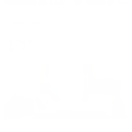
Мини-отель
Старый город
Пенза, ул. Московская, д. 8а
Мгновенное бронирование
8,774
₽
цена за
за сутки
2,194
₽ × 4 платежа
Жильё проверено
Апартаменты в разных районах города