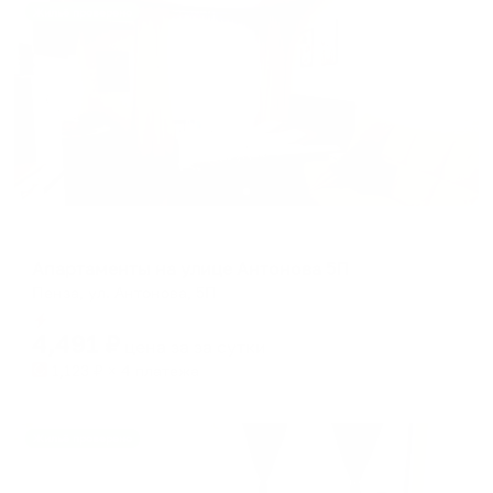
Жильё проверено
Апартаменты в разных районах города
Апартаменты на улице Антонова 5П
Пенза, ул. Антонова, 5П
Мгновенное бронирование
4,491
₽
цена за
за сутки
1,123
₽ × 4 платежа
Жильё проверено