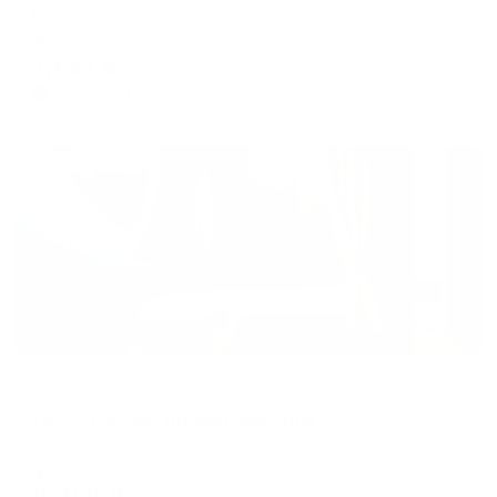
Пенза, ул. Антонова, 47
Мгновенное бронирование
7,651
₽
цена за
за сутки
1,913
₽ × 4 платежа
Жильё проверено
Апартаменты в разных районах города
Центр города. Дизайн квартира
Пенза, Пенза, улица Измайлова, 41Б
Мгновенное бронирование
9,459
₽