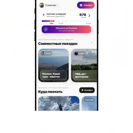
Жильё проверено
Апартаменты в разных районах города
SutkiVIP (СуткиВИП) на улице Новоказанская 6г
Пенза, ул. Новоказанская 6г
Мгновенное бронирование
5,465
₽
цена за
за сутки
1,366
₽ × 4 платежа
Жильё проверено