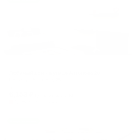
Жильё проверено
Апартаменты в разных районах города
Любимый дом на улице Антонова 28
Пенза, ул. Антонова, 28
Мгновенное бронирование
6,153
₽
цена за
за сутки
1,538
₽ × 4 платежа
Жильё проверено