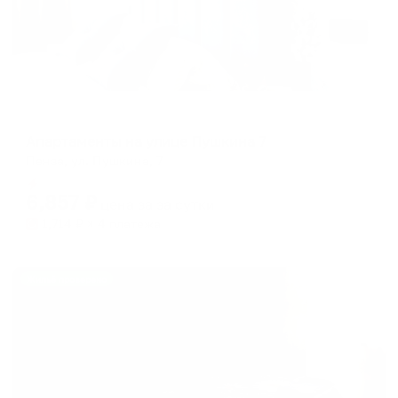
Апартаменты в разных районах города
Апартаменты на улице Пушкина 7
Пенза, ул. Пушкина, 7
Мгновенное бронирование
6,857
₽
цена за
за сутки
1,714
₽ × 4 платежа
Жильё проверено