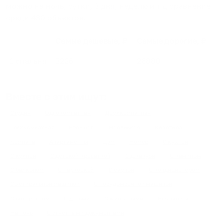
можно на ночь, сутки, 3 дня, неделю и т.д сравнение
среди
430
объектов
.
Самые дешевые, ₽
Самые дорогие, ₽
1 спальня
3226
26880
Вместе с этим ищут:
Студия
Однокомнатная
Двухкомнатная
Трехкомнатная
Большая
Маленькая
Квартира
Комната
Апартаменты
Дом
Номер
С кухней
С кухней
С детской кроваткой
С джакузи
С камином
С балконом
С парковкой
С сауной
С кондиционером
Со стиральной машиной
С посудомоечной машиной
С интернетом
С детьми
С животными
Без залога
На ночь
С отчетными документами