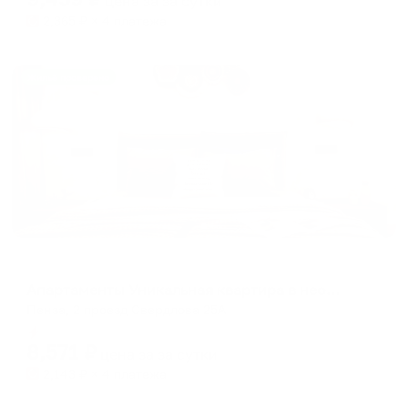
цена за
за сутки
2,365
₽ × 4 платежа
Жильё проверено
Апартаменты в разных районах города
Апартаменты Уникальная квартира в необычном месте!
Пенза, 2 проезд Свердлова 25А
Мгновенное бронирование
8,571
₽
цена за
за сутки
2,143
₽ × 4 платежа