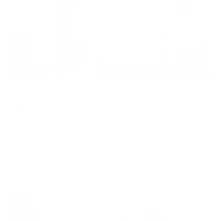
Апартаменты в разных районах города
58 апартаментов
Пенза, ул. Измайлова 79
Мгновенное бронирование
8,671
₽
цена за
за сутки
2,168
₽ × 4 платежа
Жильё проверено