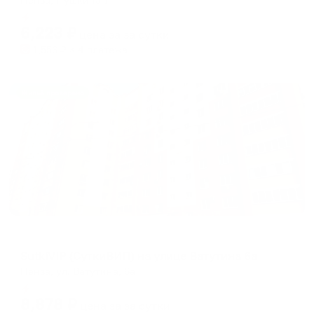
Мгновенное бронирование
6,223
₽
цена за
за сутки
1,556
₽ × 4 платежа
Жильё проверено
Апартаменты в разных районах города
SutkiVIP (СуткиВИП) на улице Ватутина 6а
Пенза, ул. Ватутина, 6а
Мгновенное бронирование
8,878
₽
цена за
за сутки