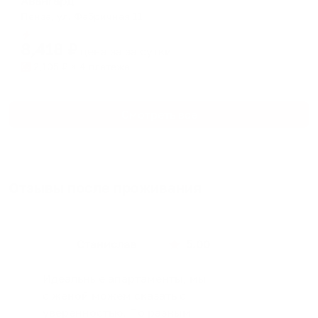
Авангард
Пенза, ул. Фабричная 11
Мгновенное бронирование
8,418
₽
цена за
за сутки
2,105
₽ × 4 платежа
Смотреть все
Отзывы после проживания
Станислав
5.00
Идеальные апартаменты, мы
с женой можем сказать с
уверенностью. По разным