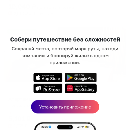
10,040
₽
цена за
за сутки
2,510
₽ × 4 платежа
Жильё проверено
Собери путешествие без сложностей
Сохраняй места, повторяй маршруты, находи
компанию и бронируй жильё в одном
приложении.
Апартаменты в разных районах города
Апартаменты на улице Измайлова 72
Пенза, улица Измайлова, 72
Установить приложение
Мгновенное бронирование
5,101
₽
цена за
за сутки
1,275
₽ × 4 платежа