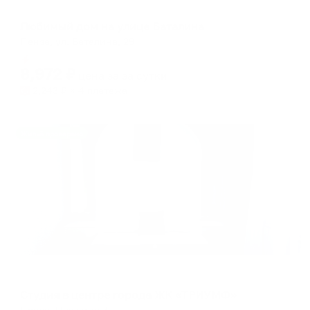
Апартаменты в разных районах города
Любимый дом на улице Баталина
Пенза, ул. Баталина, 29
Мгновенное бронирование
8,972
₽
цена за
за сутки
2,243
₽ × 4 платежа
Жильё проверено
Апартаменты в разных районах города
Студия в центре города ЖК «ТРИУМФ»
Пенза, Пушкина 7