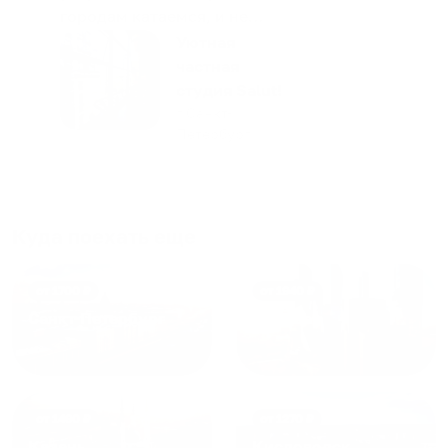
городам катаемся, и не
только в России. Сервис на
Уютная
отличном уровне. Хозяин
частная
апартаментов доброй души
студия Salut!
человек, всегда можно
г Санкт-
Петербург
договориться, подскажет
что как и почему.
Рекомендуем на 100% и вам,
и друзьям и сами будем
приезжать еще...
Куда поехать еще
от
1700
₽
от
1940
₽
Санкт-Петербург
Москва
от
1490
₽
от
1270
₽
Казань
Кисловодск