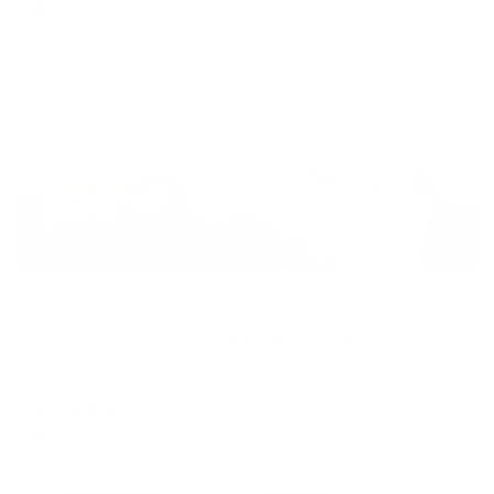
2,220
₽ × 4 платежа
Жильё проверено
Апартаменты в разных районах города
SutkiVIP (СуткиВИП) на улице Бородина
Пенза, улица Бородина 13
Мгновенное бронирование
4,782
₽
цена за
за сутки
1,196
₽ × 4 платежа