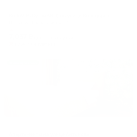
Апартаменты в разных районах города
SutkiVIP (СуткиВИП) на улице Володарского 17
Пенза, ул. Володарского, 17
Мгновенное бронирование
7,057
₽
цена за
за сутки
1,764
₽ × 4 платежа
Жильё проверено
Апартаменты в разных районах города
Апартаменты на улице Антонова