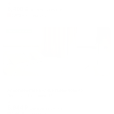
Мгновенное бронирование
changing
changing
6,408
₽
цена за
за сутки
dates.
dates.
1,602
₽ × 4 платежа
Жильё проверено
Апартаменты в разных районах города
Апартаменты на улице Измайлова 46
Пенза, ул. Измайлова, 46
Мгновенное бронирование
5,844
₽
цена за
за сутки
1,461
₽ × 4 платежа