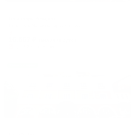
Отель
Гелиопарк Резидент
Пенза, ул. Максима Горького, 22А
Мгновенное бронирование
16,567
₽
цена за
за сутки
4,142
₽ × 4 платежа
Жильё проверено
Отель