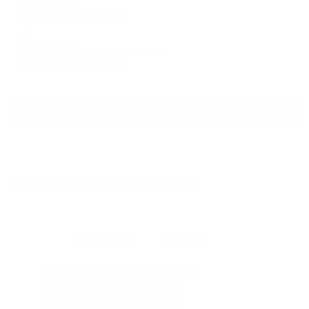
Life (Лайф)
Пенза, ул. Кураева, 12
Мгновенное бронирование
6,938
₽
цена за
за сутки
1,735
₽ × 4 платежа
Смотреть все
Отзывы после проживания
Станислав
5.00
Идеальные апартаменты, мы
с женой можем сказать с
уверенностью. По разным