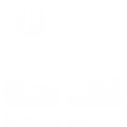
городам катаемся, и не
только в России. Сервис на
Уютная
отличном уровне. Хозяин
частная
апартаментов доброй души
студия Salut!
человек, всегда можно
г Санкт-
Петербург
договориться, подскажет
что как и почему.
Рекомендуем на 100% и вам,
и друзьям и сами будем
приезжать еще...
Куда поехать еще
от
1700
₽
от
1940
₽
Санкт-Петербург
Москва
от
1490
₽
от
1270
₽
Казань
Кисловодск