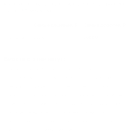
можно на ночь, сутки, 3 дня, неделю и т.д сравнение
среди
450
объектов
.
Самые дешевые, ₽
Самые дорогие, ₽
1 спальня
3226
26880
Вместе с этим ищут:
Студия
Однокомнатная
Двухкомнатная
Трехкомнатная
Большая
Маленькая
Квартира
Комната
Апартаменты
Дом
Номер
С кухней
С кухней
С детской кроваткой
С джакузи
С камином
С балконом
С парковкой
С сауной
С кондиционером
Со стиральной машиной
С посудомоечной машиной
С интернетом
С детьми
С животными
Без залога
На ночь
С отчетными документами