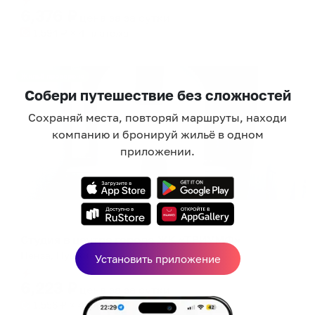
6,376
₽
цена за
за сутки
1,594
₽ × 4 платежа
Жильё проверено
Собери путешествие без сложностей
Сохраняй места, повторяй маршруты, находи
компанию и бронируй жильё в одном
приложении.
Апартаменты в разных районах города
Студия в центре города ЖК «ТРИУМФ»
Пенза, Пушкина 7
Установить приложение
Мгновенное бронирование
6,223
₽
цена за
за сутки
1,556
₽ × 4 платежа