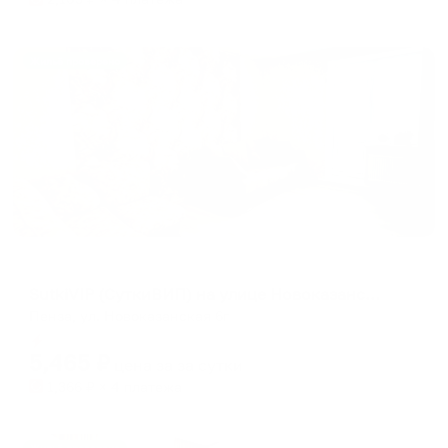
Жильё проверено
Апартаменты в разных районах города
SutkiVIP (СуткиВИП) на улице Новоказанская 6г
Пенза, ул. Новоказанская 6г
Мгновенное бронирование
5,465
₽
цена за
за сутки
1,366
₽ × 4 платежа