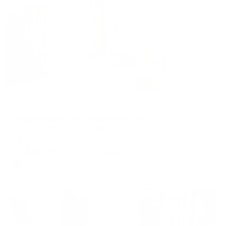
Жильё проверено
Апартаменты в разных районах города
Апартаменты на Измайлова 58Ак3
Пенза, ул.Измайлова 58а корпус 3
Мгновенное бронирование
7,651
₽
цена за
за сутки
1,913
₽ × 4 платежа
Жильё проверено