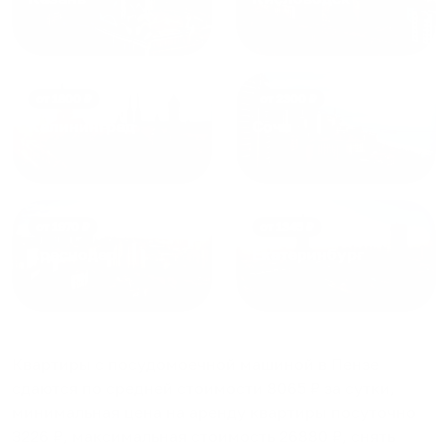
от
1800
₽
от
2300
₽
Калининград
Сочи
от
1970
₽
от
1345
₽
Краснодар
Екатеринбург
Квартиры с посудомоечной машиной в Пензе
сдаются по средней стоимости
8065
₽ за сутки,
минимальная цена на аренду квартиры посуточно
3226
₽, максимальная стоимость
26880
₽, снять