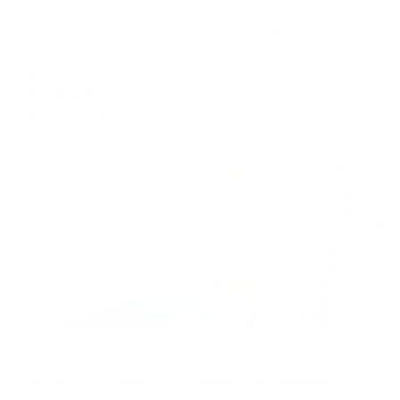
Апартаменты в разных районах города
Любимый дом на улице Антонова 28
Пенза, ул. Антонова, 28
Мгновенное бронирование
6,153
₽
цена за
за сутки
1,538
₽ × 4 платежа
Жильё проверено
Апартаменты в разных районах города
SutkiVIP (СуткиВИП) на улице Тамбовская 23
Пенза, ул. Тамбовская, 23