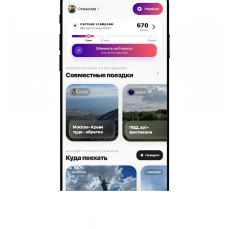
Жильё проверено
Отель
Пенза
Пенза, ул. Славы, 10
Мгновенное бронирование
8,995
₽
цена за
за сутки
2,249
₽ × 4 платежа
Жильё проверено