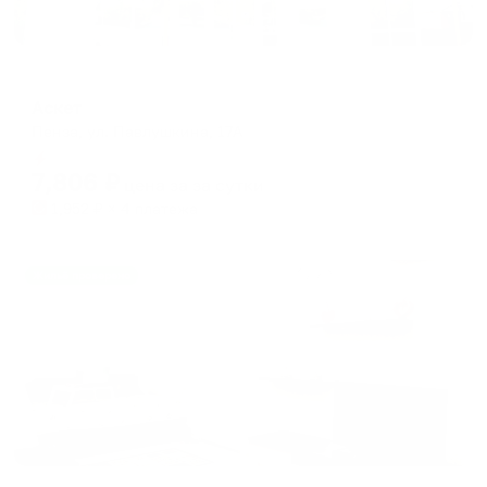
Мини-отель
Аскет
Пенза, ул. Павлушкина, 17А
Мгновенное бронирование
7,806
₽
цена за
за сутки
1,952
₽ × 4 платежа
Жильё проверено