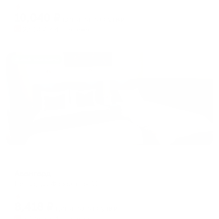
shortcuts
shortcuts
Мгновенное бронирование
for
for
10,040
₽
цена за
за сутки
changing
changing
2,510
₽ × 4 платежа
dates.
dates.
Жильё проверено
Мини-отель
Авангард
Пенза, ул. Фабричная 11
Мгновенное бронирование
8,418
₽
цена за
за сутки
2,105
₽ × 4 платежа