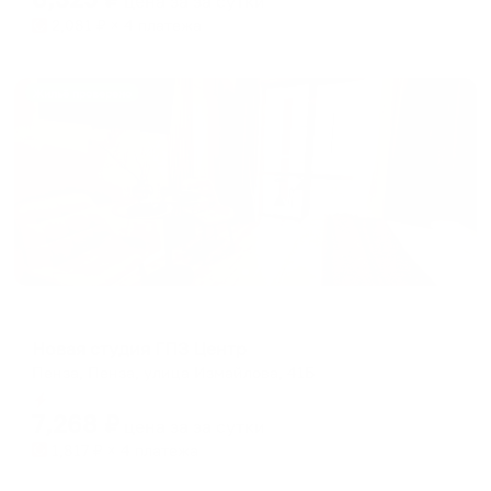
цена за
за сутки
2,081
₽ × 4 платежа
Жильё проверено
Апартаменты в разных районах города
Новая студия ГПЗ Центр
Пенза, Пенза, улица Измайлова, 41Б
Мгновенное бронирование
7,268
₽
цена за
за сутки
1,817
₽ × 4 платежа