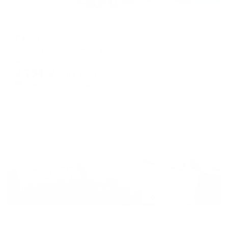
Гостевой дом
Пески
Пенза, ул. Серафимовича, д. 12
Мгновенное бронирование
7,754
₽
цена за
за сутки
1,939
₽ × 4 платежа
Жильё проверено
Апартаменты в разных районах города