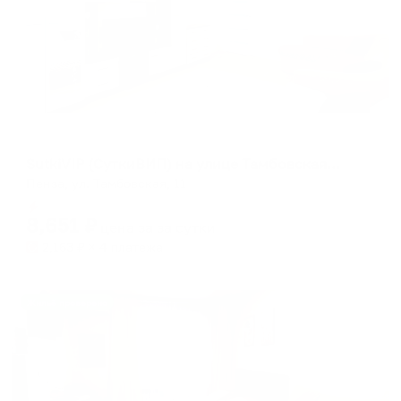
Апартаменты в разных районах города
SutkiVIP (СуткиВИП) на улице Тамбовская 11
Пенза, ул. Тамбовская, 11
Мгновенное бронирование
8,651
₽
цена за
за сутки
2,163
₽ × 4 платежа
Жильё проверено