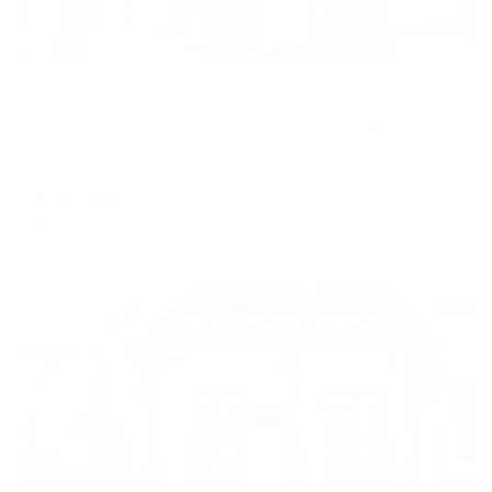
Апартаменты в разных районах города
SutkiVIP (СуткиВИП) на улице Ватутина 6а
Пенза, ул. Ватутина, 6а
Мгновенное бронирование
8,878
₽
цена за
за сутки
2,220
₽ × 4 платежа
Жильё проверено