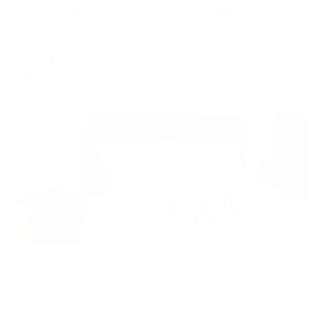
SutkiVIP (СуткиВИП) на улице Бородина
Пенза, улица Бородина 13
Мгновенное бронирование
4,782
₽
цена за
за сутки
1,196
₽ × 4 платежа
Жильё проверено
Апартаменты в разных районах города
ЖК Бизнес класса «НОРВУД» ул Измайлова 38, кор 4
Пенза, измайлова 38,корп 4
Мгновенное бронирование