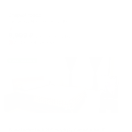
Мини-отель
Старый город
Пенза, ул. Московская, д. 8а
Мгновенное бронирование
9,999
₽
цена за
за сутки
2,500
₽ × 4 платежа
Жильё проверено
Апартаменты в разных районах города
Апартаменты в ЖК Норвуд Измайлова 38 корпус 3