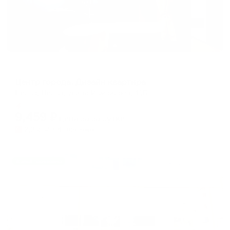
Апартаменты в разных районах города
Центр города. Дизайн квартира
Пенза, Пенза, улица Измайлова, 41Б
Мгновенное бронирование
9,459
₽
цена за
за сутки
2,365
₽ × 4 платежа
Жильё проверено