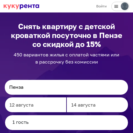
Войти
✕
Снять квартиру с детской
кроваткой посуточно
в Пензе
со скидкой до 15%
450
вариантов
жилья с оплатой частями или
в рассрочку без комиссии
Navigate
Navigate
forward
backward
to
to