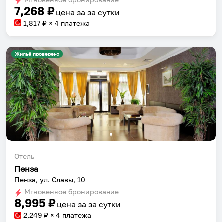
7,268
₽
цена за
за сутки
1,817
₽ × 4 платежа
Жильё проверено
Собери путешествие без сложностей
Сохраняй места, повторяй маршруты, находи
компанию и бронируй жильё в одном
приложении.
Отель
Пенза
Пенза, ул. Славы, 10
Установить приложение
Мгновенное бронирование
8,995
₽
цена за
за сутки
2,249
₽ × 4 платежа