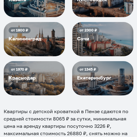
от
1800
₽
от
2300
₽
Калининград
Сочи
от
1970
₽
от
1345
₽
Краснодар
Екатеринбург
Квартиры с детской кроваткой в Пензе
сдаются по
средней стоимости
8065
₽ за сутки, минимальная
цена на аренду квартиры посуточно
3226
₽,
максимальная стоимость
26880
₽, снять можно на