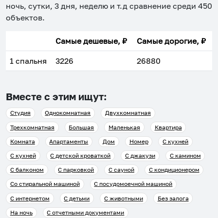
ночь, сутки, 3 дня, неделю и т.д сравнение среди
450
объектов
.
Самые дешевые, ₽
Самые дорогие, ₽
1 спальня
3226
26880
Вместе с этим ищут:
Студия
Однокомнатная
Двухкомнатная
Трехкомнатная
Большая
Маленькая
Квартира
Комната
Апартаменты
Дом
Номер
С кухней
С кухней
С детской кроваткой
С джакузи
С камином
С балконом
С парковкой
С сауной
С кондиционером
Со стиральной машиной
С посудомоечной машиной
С интернетом
С детьми
С животными
Без залога
На ночь
С отчетными документами