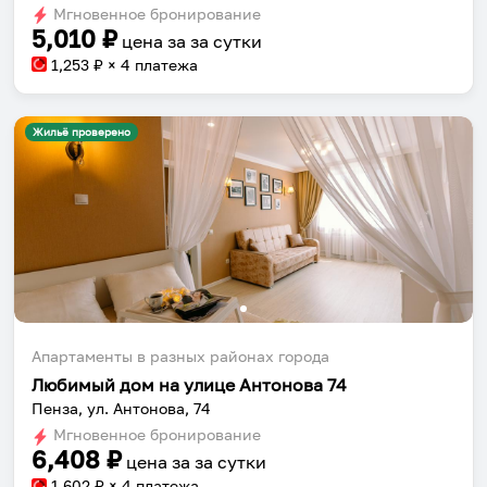
Мгновенное бронирование
changing
changing
5,010
₽
цена за
за сутки
dates.
dates.
1,253
₽ × 4 платежа
Жильё проверено
Апартаменты в разных районах города
Любимый дом на улице Антонова 74
Пенза, ул. Антонова, 74
Мгновенное бронирование
6,408
₽
цена за
за сутки
1,602
₽ × 4 платежа