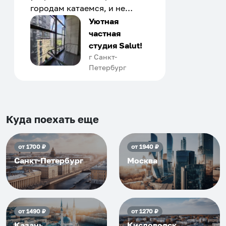
городам катаемся, и не
только в России. Сервис на
Уютная
отличном уровне. Хозяин
частная
апартаментов доброй души
студия Salut!
человек, всегда можно
г Санкт-
Петербург
договориться, подскажет
что как и почему.
Рекомендуем на 100% и вам,
и друзьям и сами будем
приезжать еще...
Куда поехать еще
от
1700
₽
от
1940
₽
Санкт-Петербург
Москва
от
1490
₽
от
1270
₽
Казань
Кисловодск