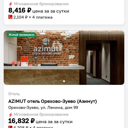
shortcuts
shortcuts
Мгновенное бронирование
for
for
8,416
₽
цена за
за сутки
changing
changing
2,104
₽ × 4 платежа
dates.
dates.
Жильё проверено
Отель
AZIMUT отель Орехово-Зуево (Азимут)
Орехово-Зуево, ул. Ленина, дом 99
Мгновенное бронирование
16,832
₽
цена за
за сутки
4,208
₽ × 4 платежа