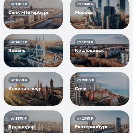
от
1700
₽
от
1940
₽
Санкт-Петербург
Москва
от
1490
₽
от
1270
₽
Казань
Кисловодск
от
1800
₽
от
2300
₽
Калининград
Сочи
от
1970
₽
от
1345
₽
Краснодар
Екатеринбург