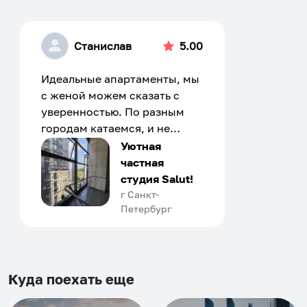
Станислав
5.00
Идеальные апартаменты, мы
с женой можем сказать с
уверенностью. По разным
городам катаемся, и не
только в России. Сервис на
Уютная
отличном уровне. Хозяин
частная
апартаментов доброй души
студия Salut!
человек, всегда можно
г Санкт-
Петербург
договориться, подскажет
что как и почему.
Рекомендуем на 100% и вам,
и друзьям и сами будем
приезжать еще...
Куда поехать еще