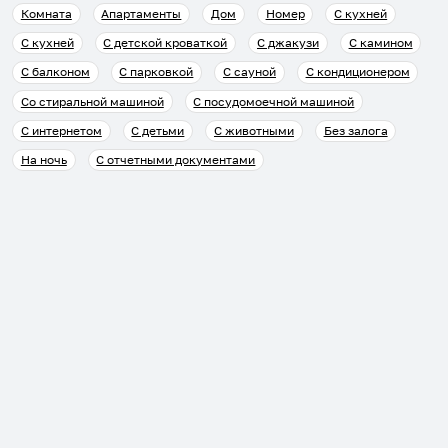
Комната
Апартаменты
Дом
Номер
С кухней
С кухней
С детской кроваткой
С джакузи
С камином
С балконом
С парковкой
С сауной
С кондиционером
Со стиральной машиной
С посудомоечной машиной
С интернетом
С детьми
С животными
Без залога
На ночь
С отчетными документами