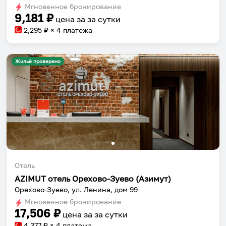
Мгновенное бронирование
changing
changing
9,181
₽
цена за
за сутки
dates.
dates.
2,295
₽ × 4 платежа
Жильё проверено
Отель
AZIMUT отель Орехово-Зуево (Азимут)
Орехово-Зуево, ул. Ленина, дом 99
Мгновенное бронирование
17,506
₽
цена за
за сутки
4,377
₽ × 4 платежа