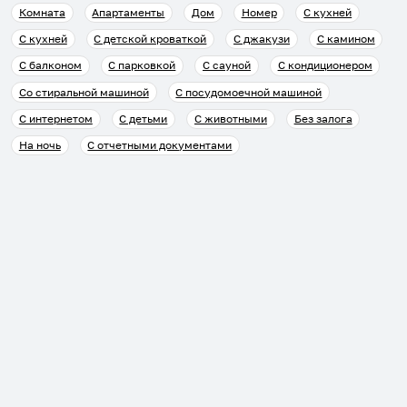
Комната
Апартаменты
Дом
Номер
С кухней
С кухней
С детской кроваткой
С джакузи
С камином
С балконом
С парковкой
С сауной
С кондиционером
Со стиральной машиной
С посудомоечной машиной
С интернетом
С детьми
С животными
Без залога
На ночь
С отчетными документами