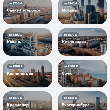
от
1700
₽
от
1940
₽
Санкт-Петербург
Москва
от
1490
₽
от
1270
₽
Казань
Кисловодск
от
1800
₽
от
2300
₽
Калининград
Сочи
от
1970
₽
от
1345
₽
Краснодар
Екатеринбург