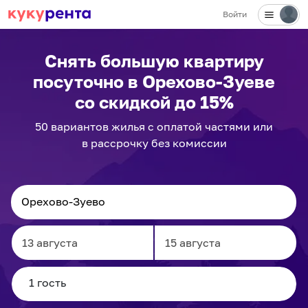
Войти
Снять большую квартиру
посуточно
в Орехово-Зуеве
со скидкой до 15%
50
вариантов
жилья с оплатой частями или
в рассрочку без комиссии
Navigate
Navigate
forward
backward
to
to