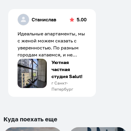
Станислав
5.00
Идеальные апартаменты, мы
с женой можем сказать с
уверенностью. По разным
городам катаемся, и не
только в России. Сервис на
Уютная
отличном уровне. Хозяин
частная
апартаментов доброй души
студия Salut!
человек, всегда можно
г Санкт-
Петербург
договориться, подскажет
что как и почему.
Рекомендуем на 100% и вам,
и друзьям и сами будем
приезжать еще...
Куда поехать еще