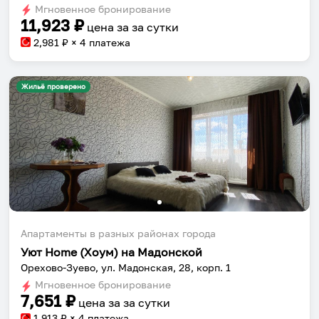
shortcuts
shortcuts
Мгновенное бронирование
for
for
11,923
₽
цена за
за сутки
changing
changing
2,981
₽ × 4 платежа
dates.
dates.
Жильё проверено
Апартаменты в разных районах города
Уют Home (Хоум) на Мадонской
Орехово-Зуево, ул. Мадонская, 28, корп. 1
Мгновенное бронирование
7,651
₽
цена за
за сутки
1,913
₽ × 4 платежа