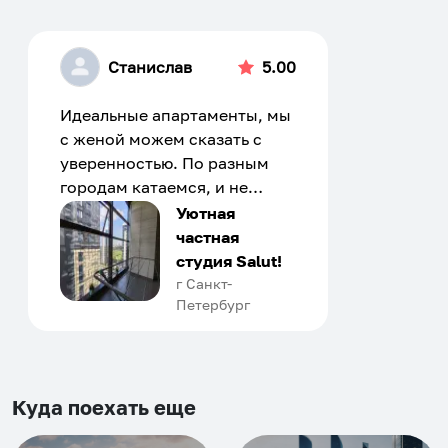
Станислав
5.00
Идеальные апартаменты, мы
с женой можем сказать с
уверенностью. По разным
городам катаемся, и не
только в России. Сервис на
Уютная
отличном уровне. Хозяин
частная
апартаментов доброй души
студия Salut!
человек, всегда можно
г Санкт-
Петербург
договориться, подскажет
что как и почему.
Рекомендуем на 100% и вам,
и друзьям и сами будем
приезжать еще...
Куда поехать еще