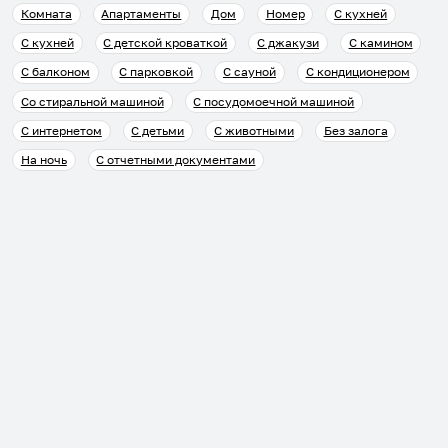
Комната
Апартаменты
Дом
Номер
С кухней
С кухней
С детской кроваткой
С джакузи
С камином
С балконом
С парковкой
С сауной
С кондиционером
Со стиральной машиной
С посудомоечной машиной
С интернетом
С детьми
С животными
Без залога
На ночь
С отчетными документами