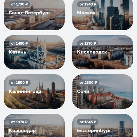
от
1700
₽
от
1940
₽
Санкт-Петербург
Москва
от
1490
₽
от
1270
₽
Казань
Кисловодск
от
1800
₽
от
2300
₽
Калининград
Сочи
от
1970
₽
от
1345
₽
Краснодар
Екатеринбург