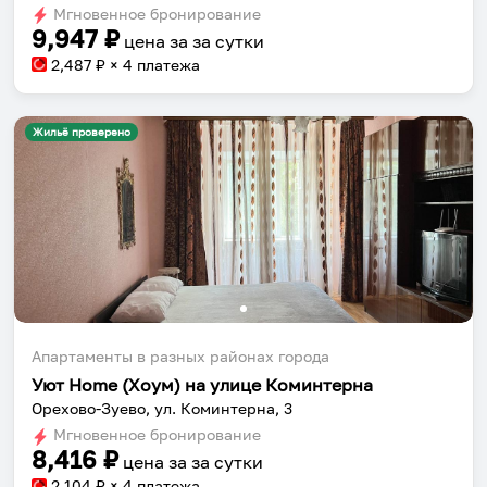
Мгновенное бронирование
changing
changing
9,947
₽
цена за
за сутки
dates.
dates.
2,487
₽ × 4 платежа
Жильё проверено
Апартаменты в разных районах города
Уют Home (Хоум) на улице Коминтерна
Орехово-Зуево, ул. Коминтерна, 3
Мгновенное бронирование
8,416
₽
цена за
за сутки
2,104
₽ × 4 платежа