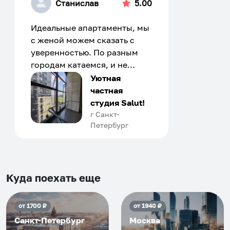
Станислав
5.00
Идеальные апартаменты, мы
с женой можем сказать с
уверенностью. По разным
городам катаемся, и не
только в России. Сервис на
Уютная
отличном уровне. Хозяин
частная
апартаментов доброй души
студия Salut!
человек, всегда можно
г Санкт-
Петербург
договориться, подскажет
что как и почему.
Рекомендуем на 100% и вам,
и друзьям и сами будем
приезжать еще...
Куда поехать еще
от
1700
₽
от
1940
₽
Санкт-Петербург
Москва