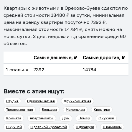
Квартиры с животными в Орехово-Зуеве
сдаются по
средней стоимости
18480
₽ за сутки, минимальная
цена на аренду квартиры посуточно
7392
₽,
максимальная стоимость
14784
₽, снять можно на
ночь, сутки, 3 дня, неделю и т.д сравнение среди
60
объектов
.
Самые дешевые, ₽
Самые дорогие, ₽
1 спальня
7392
14784
Вместе с этим ищут:
Студия
Однокомнатная
Двухкомнатная
Трехкомнатная
Большая
Маленькая
Квартира
Комната
Апартаменты
Дом
Номер
С кухней
С кухней
С детской кроваткой
С джакузи
С камином