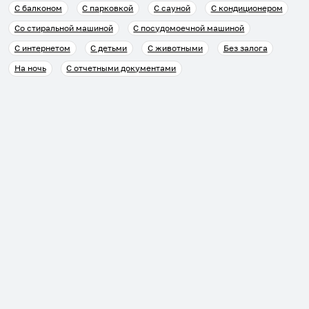
С балконом
С парковкой
С сауной
С кондиционером
Со стиральной машиной
С посудомоечной машиной
С интернетом
С детьми
С животными
Без залога
На ночь
С отчетными документами