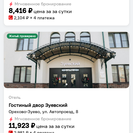
Мгновенное бронирование
changing
changing
8,416
₽
цена за
за сутки
dates.
dates.
2,104
₽ × 4 платежа
Жильё проверено
Отель
Гостиный двор Зуевский
Орехово-Зуево, ул. Автопроезд, 8
Мгновенное бронирование
11,923
₽
цена за
за сутки
2,981
₽ × 4 платежа