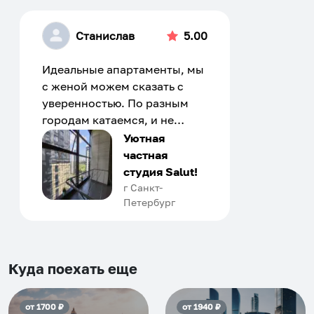
Станислав
5.00
Идеальные апартаменты, мы
с женой можем сказать с
уверенностью. По разным
городам катаемся, и не
только в России. Сервис на
Уютная
отличном уровне. Хозяин
частная
апартаментов доброй души
студия Salut!
человек, всегда можно
г Санкт-
Петербург
договориться, подскажет
что как и почему.
Рекомендуем на 100% и вам,
и друзьям и сами будем
Куда поехать еще
приезжать еще...
от
1700
₽
от
1940
₽