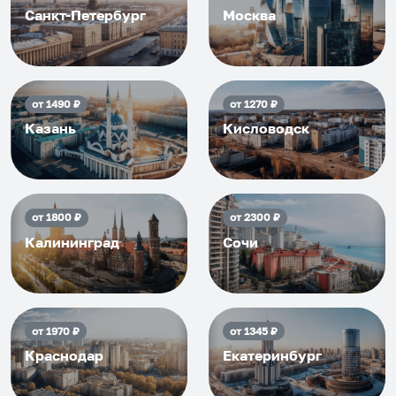
Санкт-Петербург
Москва
от
1490
₽
от
1270
₽
Казань
Кисловодск
от
1800
₽
от
2300
₽
Калининград
Сочи
от
1970
₽
от
1345
₽
Краснодар
Екатеринбург