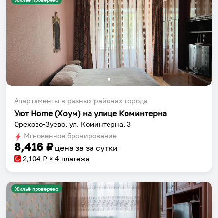
Жильё проверено
Апартаменты в разных районах города
Уют Home (Хоум) на улице Коминтерна
Орехово-Зуево, ул. Коминтерна, 3
Мгновенное бронирование
8,416
₽
цена за
за сутки
2,104
₽ × 4 платежа
Жильё проверено