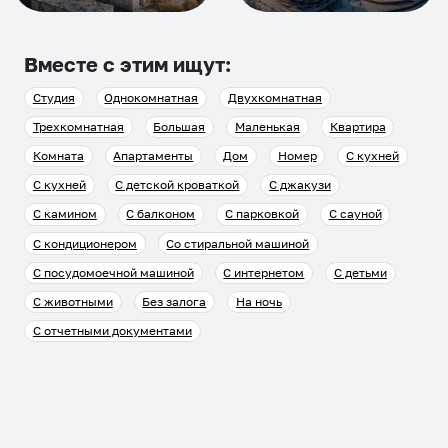
Вместе с этим ищут:
Студия
Однокомнатная
Двухкомнатная
Трехкомнатная
Большая
Маленькая
Квартира
Комната
Апартаменты
Дом
Номер
С кухней
С кухней
С детской кроваткой
С джакузи
С камином
С балконом
С парковкой
С сауной
С кондиционером
Со стиральной машиной
С посудомоечной машиной
С интернетом
С детьми
С животными
Без залога
На ночь
С отчетными документами