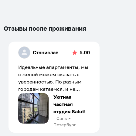
changing
changing
dates.
dates.
Отзывы после проживания
Станислав
5.00
Идеальные апартаменты, мы
с женой можем сказать с
уверенностью. По разным
городам катаемся, и не
только в России. Сервис на
Уютная
отличном уровне. Хозяин
частная
апартаментов доброй души
студия Salut!
человек, всегда можно
г Санкт-
Петербург
договориться, подскажет
что как и почему.