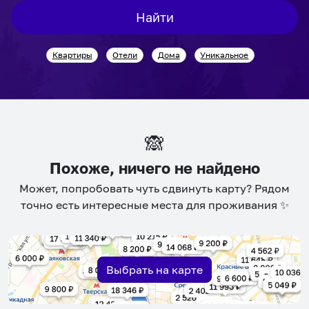
interact
interact
Найти
with
with
the
the
Квартиры
Отели
Дома
Уникальное
calendar
calendar
and
and
select
select
a
a
date.
date.
🙈
Press
Press
the
the
Похоже, ничего не найдено
question
question
Может, попробовать чуть сдвинуть карту? Рядом
mark
mark
точно есть интересные места для проживания ✨
key
key
to
to
get
get
the
the
Выбрать на карте
keyboard
keyboard
shortcuts
shortcuts
for
for