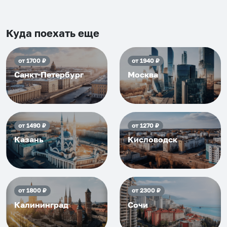
Рекомендуем на 100% и вам,
и друзьям и сами будем
приезжать еще...
Куда поехать еще
от
1700
₽
от
1940
₽
Санкт-Петербург
Москва
от
1490
₽
от
1270
₽
Казань
Кисловодск
от
1800
₽
от
2300
₽
Калининград
Сочи