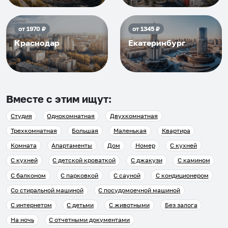
от
1970
₽
от
1345
₽
Краснодар
Екатеринбург
Вместе с этим ищут:
Студия
Однокомнатная
Двухкомнатная
Трехкомнатная
Большая
Маленькая
Квартира
Комната
Апартаменты
Дом
Номер
С кухней
С кухней
С детской кроваткой
С джакузи
С камином
С балконом
С парковкой
С сауной
С кондиционером
Со стиральной машиной
С посудомоечной машиной
С интернетом
С детьми
С животными
Без залога
На ночь
С отчетными документами