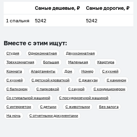
Самые дешевые, ₽
Самые дорогие, ₽
1 спальня
5242
5242
Вместе с этим ищут:
Студия
Однокомнатная
Двухкомнатная
Трехкомнатная
Большая
Маленькая
Квартира
Комната
Апартаменты
Дом
Номер
С кухней
С кухней
С детской кроваткой
С джакузи
С камином
С балконом
С парковкой
С сауной
С кондиционером
Со стиральной машиной
С посудомоечной машиной
С интернетом
С детьми
С животными
Без залога
На ночь
С отчетными документами