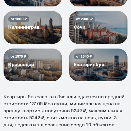
от
1800
₽
от
2300
₽
Калининград
Сочи
от
1970
₽
от
1345
₽
Краснодар
Екатеринбург
Квартиры без залога в Ляскели
сдаются по средней
стоимости
13105
₽ за сутки, минимальная цена на
аренду квартиры посуточно
5242
₽, максимальная
стоимость
5242
₽, снять можно на ночь, сутки, 3
дня, неделю и т.д сравнение среди
10
объектов
.