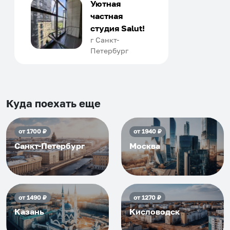
только в России. Сервис на
Уютная
отличном уровне. Хозяин
частная
апартаментов доброй души
студия Salut!
человек, всегда можно
г Санкт-
Петербург
договориться, подскажет
что как и почему.
Рекомендуем на 100% и вам,
и друзьям и сами будем
приезжать еще...
Куда поехать еще
от
1700
₽
от
1940
₽
Санкт-Петербург
Москва
от
1490
₽
от
1270
₽
Казань
Кисловодск