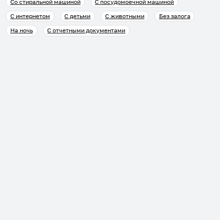
Со стиральной машиной
С посудомоечной машиной
С интернетом
С детьми
С животными
Без залога
На ночь
С отчетными документами