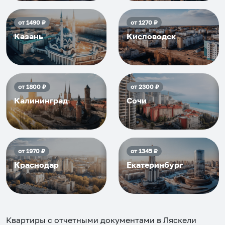
от
1490
₽
от
1270
₽
Казань
Кисловодск
от
1800
₽
от
2300
₽
Калининград
Сочи
от
1970
₽
от
1345
₽
Краснодар
Екатеринбург
Квартиры с отчетными документами в Ляскели