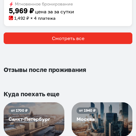
Мгновенное бронирование
changing
changing
5,969
₽
цена за
за сутки
dates.
dates.
1,492
₽ × 4 платежа
Смотреть все
Отзывы после проживания
Куда поехать еще
от
1700
₽
от
1940
₽
Санкт-Петербург
Москва