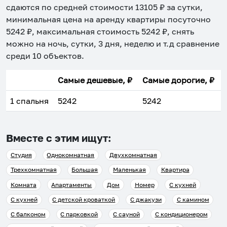
сдаются по средней стоимости
13105
₽ за сутки,
минимальная цена на аренду квартиры посуточно
5242
₽, максимальная стоимость
5242
₽, снять
можно на ночь, сутки, 3 дня, неделю и т.д сравнение
среди
10
объектов
.
Самые дешевые, ₽
Самые дорогие, ₽
1 спальня
5242
5242
Вместе с этим ищут:
Студия
Однокомнатная
Двухкомнатная
Трехкомнатная
Большая
Маленькая
Квартира
Комната
Апартаменты
Дом
Номер
С кухней
С кухней
С детской кроваткой
С джакузи
С камином
С балконом
С парковкой
С сауной
С кондиционером