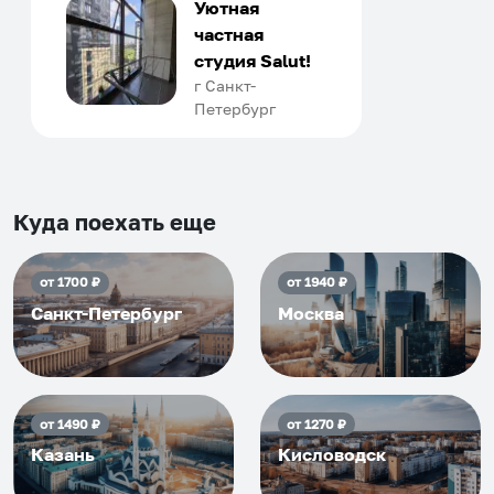
только в России. Сервис на
Уютная
отличном уровне. Хозяин
частная
апартаментов доброй души
студия Salut!
человек, всегда можно
г Санкт-
Петербург
договориться, подскажет
что как и почему.
Рекомендуем на 100% и вам,
и друзьям и сами будем
приезжать еще...
Куда поехать еще
от
1700
₽
от
1940
₽
Санкт-Петербург
Москва
от
1490
₽
от
1270
₽
Казань
Кисловодск