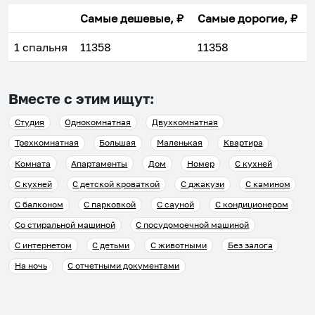
Самые дешевые, ₽
Самые дорогие, ₽
1 спальня
11358
11358
Вместе с этим ищут:
Студия
Однокомнатная
Двухкомнатная
Трехкомнатная
Большая
Маленькая
Квартира
Комната
Апартаменты
Дом
Номер
С кухней
С кухней
С детской кроваткой
С джакузи
С камином
С балконом
С парковкой
С сауной
С кондиционером
Со стиральной машиной
С посудомоечной машиной
С интернетом
С детьми
С животными
Без залога
На ночь
С отчетными документами