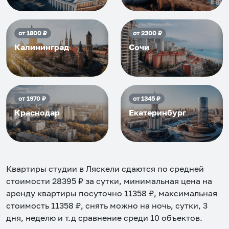
от
1800
₽
от
2300
₽
Калининград
Сочи
от
1970
₽
от
1345
₽
Краснодар
Екатеринбург
Квартиры студии в Ляскели
сдаются по средней
стоимости
28395
₽ за сутки, минимальная цена на
аренду квартиры посуточно
11358
₽, максимальная
стоимость
11358
₽, снять можно на ночь, сутки, 3
дня, неделю и т.д сравнение среди
10
объектов
.