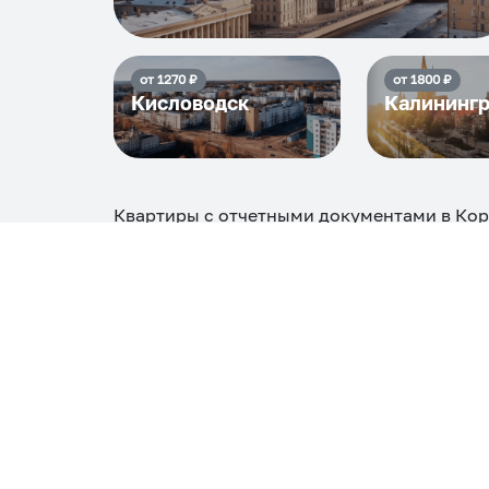
от
1270
₽
от
1800
₽
Кисловодск
Калининг
Квартиры с отчетными документами в Ко
посуточно
8244
₽, максимальная стоимос
Самые деш
1 спальня
8244
Вместе с этим ищут:
Студия
Однокомнатная
Двухкомнатная
Тр
С кухней
С детской кроваткой
С джакузи
С