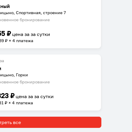
жный
ицыно, Спортивная, строение 7
овенное бронирование
55
₽
цена за
за сутки
39
₽ × 4 платежа
за
и
ицыно, Горки
овенное бронирование
323
₽
цена за
за сутки
81
₽ × 4 платежа
реть все