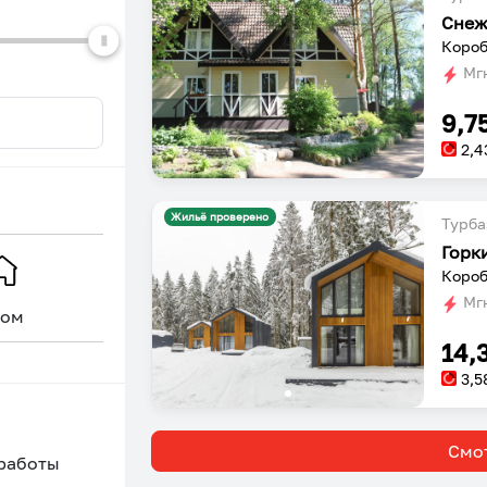
dates.
dates.
Сне
Короб
Мгн
9,7
2,4
Жильё проверено
Турба
Горк
Короб
Мгн
ом
Уникальное
14,
3,5
Смот
 работы