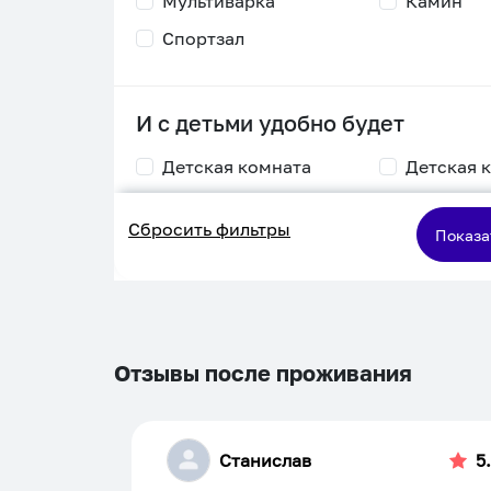
Мультиварка
Камин
Спортзал
И с детьми удобно будет
Детская комната
Детская 
Столик для
Двухъяру
Сбросить фильтры
кормления
кровать
Показа
Пеленальный стол
Игровая приставка
Отзывы после проживания
Станислав
5