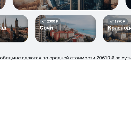
от
2300
₽
от
1970
₽
рад
Сочи
Краснод
робицыне
сдаются по средней стоимости
20610
₽ за сут
ть
15806
₽, снять можно на ночь, сутки, 3 дня, неделю и
евые, ₽
Самые дор
15806
ехкомнатная
Большая
Маленькая
Квартира
Комната
 камином
С балконом
С парковкой
С сауной
С кондицион