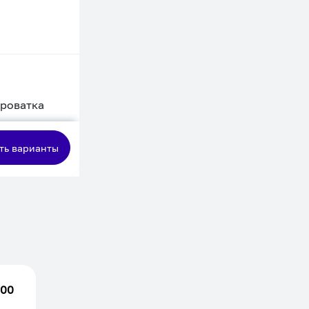
кроватка
сная
ть варианты
.00