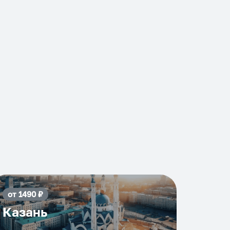
от
1490
₽
Казань