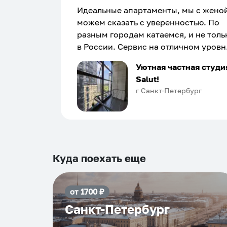
Идеальные апартаменты, мы с жено
можем сказать с уверенностью. По
разным городам катаемся, и не толь
в России. Сервис на отличном уровн
Хозяин апартаментов доброй души
Уютная частная студи
человек, всегда можно договориться
Salut!
подскажет что как и почему.
г Санкт-Петербург
Рекомендуем на 100% и вам, и друз
и сами будем приезжать еще...
Куда поехать еще
от
1700
₽
Санкт-Петербург