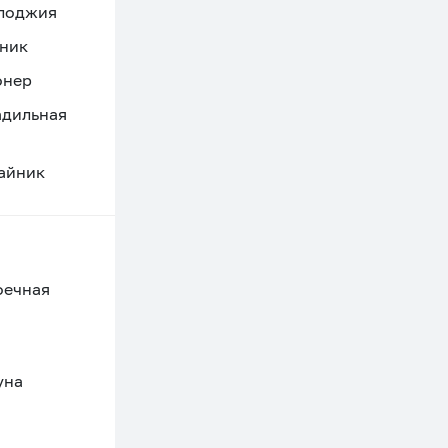
 лоджия
ник
онер
адильная
айник
оечная
уна