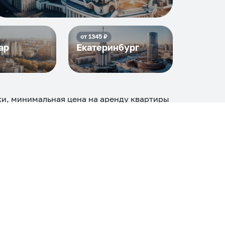
от
1345
₽
ар
Екатеринбург
ки, минимальная цена на аренду квартиры
 т.д сравнение среди
40
объектов
.
огие, ₽
Апартаменты
Дом
Номер
С кухней
ером
Со стиральной машиной