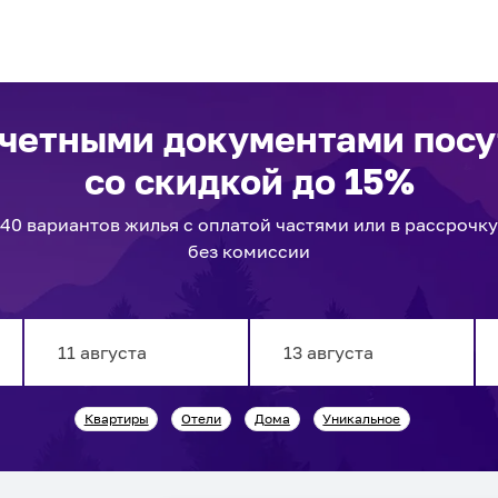
тчетными документами пос
со скидкой до 15%
40
вариантов
жилья с оплатой частями или в рассрочку
без комиссии
Navigate
Navigate
Квартиры
Отели
Дома
Уникальное
forward
backward
to
to
interact
interact