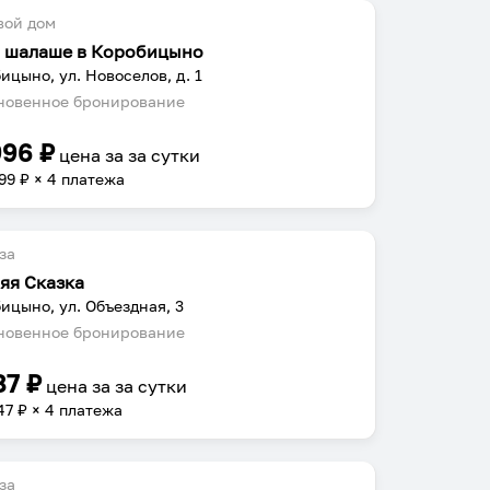
вой дом
в шалаше в Коробицыно
ицыно, ул. Новоселов, д. 1
овенное бронирование
996
₽
цена за
за сутки
99
₽ × 4 платежа
за
яя Сказка
ицыно, ул. Объездная, 3
овенное бронирование
87
₽
цена за
за сутки
47
₽ × 4 платежа
за