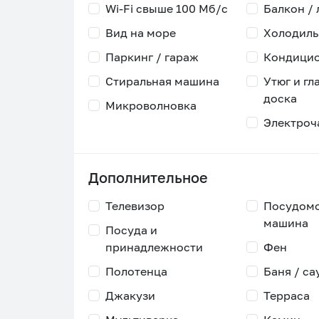
Wi-Fi свыше 100 Мб/с
Балкон /
Вид на море
Холодиль
Паркинг / гараж
Кондици
Стиральная машина
Утюг и гл
доска
Микроволновка
Электроч
Дополнительное
Телевизор
Посудом
машина
Посуда и
принадлежности
Фен
Полотенца
Баня / са
Джакузи
Терраса