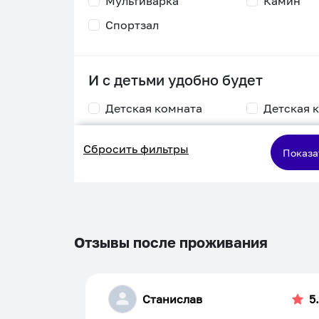
Мультиварка
Камин
Спортзал
И с детьми удобно будет
Детская комната
Детская 
Столик для
Двухъяру
Сбросить фильтры
кормления
кровать
Показа
Пеленальный стол
Игровая приставка
Отзывы после проживания
Станислав
5