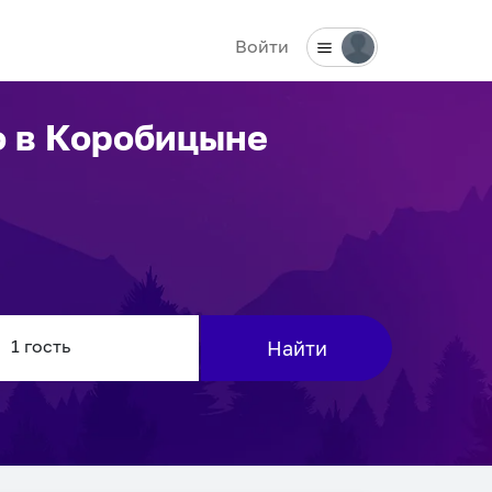
Войти
о
в Коробицыне
Найти