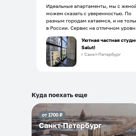
Идеальные апартаменты, мы с жено
можем сказать с уверенностью. По
разным городам катаемся, и не толь
в России. Сервис на отличном уровн
Хозяин апартаментов доброй души
Уютная частная студи
человек, всегда можно договориться
Salut!
подскажет что как и почему.
г Санкт-Петербург
Рекомендуем на 100% и вам, и друз
и сами будем приезжать еще...
Куда поехать еще
от
1700
₽
Санкт-Петербург