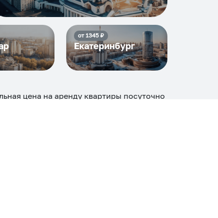
от
1345
₽
ар
Екатеринбург
льная цена на аренду квартиры посуточно
ние среди
40
объектов
.
огие, ₽
Апартаменты
Дом
Номер
С кухней
ером
Со стиральной машиной