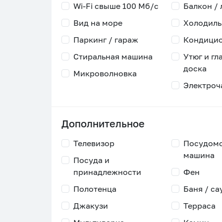
Wi-Fi свыше 100 Мб/с
Балкон /
Вид на море
Холодиль
Паркинг / гараж
Кондици
Стиральная машина
Утюг и гл
доска
Микроволновка
Электроч
Дополнительное
Телевизор
Посудом
машина
Посуда и
принадлежности
Фен
Полотенца
Баня / са
Джакузи
Терраса