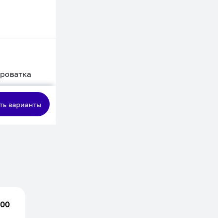
кроватка
сная
ть варианты
.00