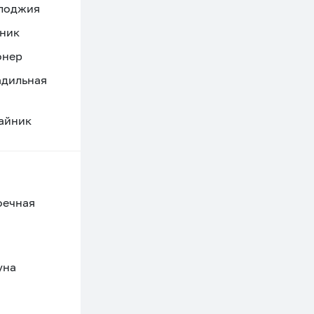
 лоджия
ник
онер
адильная
айник
оечная
уна