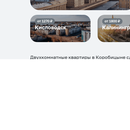
от
1270
₽
от
1800
₽
Кисловодск
Калининг
Двухкомнатные квартиры в Коробицыне
с
8244
₽, максимальная стоимость
19032
₽, 
Самые деш
1 спальня
8244
Вместе с этим ищут:
Студия
Однокомнатная
Двухкомнатная
Тр
С кухней
С детской кроваткой
С джакузи
С