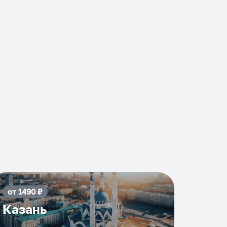
от
1490
₽
Казань