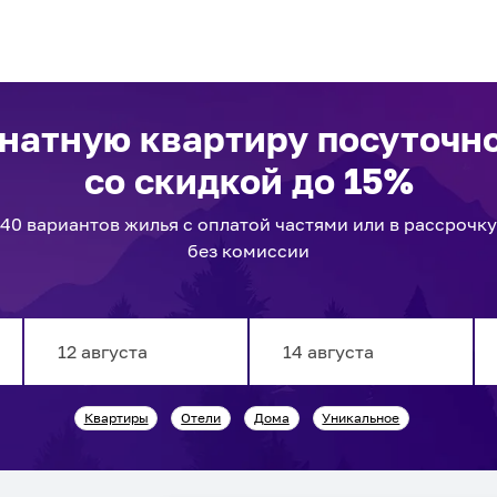
натную квартиру посуточн
со скидкой до 15%
40
вариантов
жилья с оплатой частями или в рассрочку
без комиссии
Navigate
Navigate
Квартиры
Отели
Дома
Уникальное
forward
backward
to
to
interact
interact