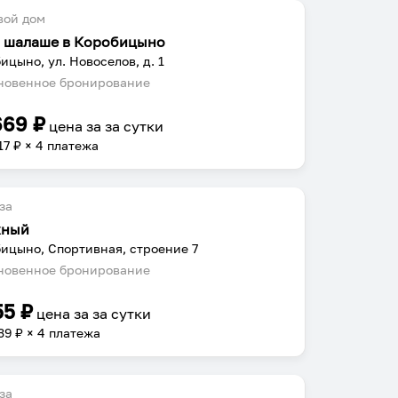
вой дом
в шалаше в Коробицыно
ицыно, ул. Новоселов, д. 1
овенное бронирование
669
₽
цена за
за сутки
17
₽ × 4 платежа
за
жный
ицыно, Спортивная, строение 7
овенное бронирование
55
₽
цена за
за сутки
39
₽ × 4 платежа
за