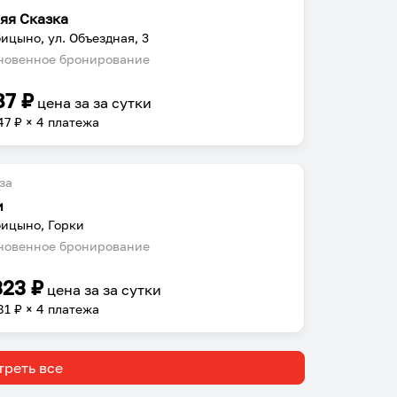
яя Сказка
ицыно, ул. Объездная, 3
овенное бронирование
87
₽
цена за
за сутки
47
₽ × 4 платежа
за
и
ицыно, Горки
овенное бронирование
323
₽
цена за
за сутки
81
₽ × 4 платежа
реть все