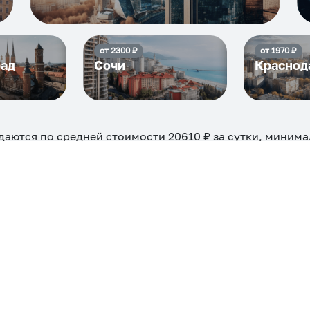
от
2300
₽
от
1970
₽
рад
Сочи
Краснод
даются по средней стоимости
20610
₽ за сутки, минима
снять можно на ночь, сутки, 3 дня, неделю и т.д сравне
евые, ₽
Самые дор
19032
ехкомнатная
Большая
Маленькая
Квартира
Комната
 камином
С балконом
С парковкой
С сауной
С кондицион