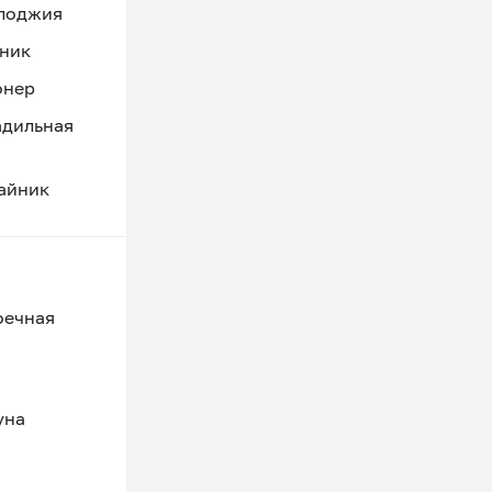
 лоджия
ник
онер
адильная
айник
оечная
уна