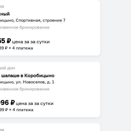
за
жный
ицыно, Спортивная, строение 7
овенное бронирование
55
₽
цена за
за сутки
39
₽ × 4 платежа
вой дом
в шалаше в Коробицыно
ицыно, ул. Новоселов, д. 1
овенное бронирование
996
₽
цена за
за сутки
99
₽ × 4 платежа
за