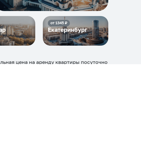
от
1345
₽
ар
Екатеринбург
альная цена на аренду квартиры посуточно
ние среди
40
объектов
.
огие, ₽
Апартаменты
Дом
Номер
С кухней
ером
Со стиральной машиной