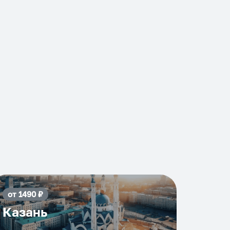
от
1490
₽
Казань