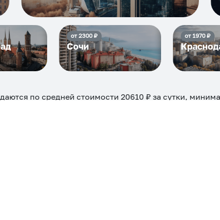
от
2300
₽
от
1970
₽
рад
Сочи
Краснод
даются по средней стоимости
20610
₽ за сутки, миним
снять можно на ночь, сутки, 3 дня, неделю и т.д сравне
евые, ₽
Самые дор
15806
ехкомнатная
Большая
Маленькая
Квартира
Комната
 камином
С балконом
С парковкой
С сауной
С кондицион