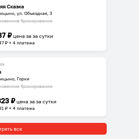
яя Сказка
ицыно, ул. Объездная, 3
овенное бронирование
87
₽
цена за
за сутки
47
₽ × 4 платежа
за
и
ицыно, Горки
овенное бронирование
323
₽
цена за
за сутки
81
₽ × 4 платежа
реть все