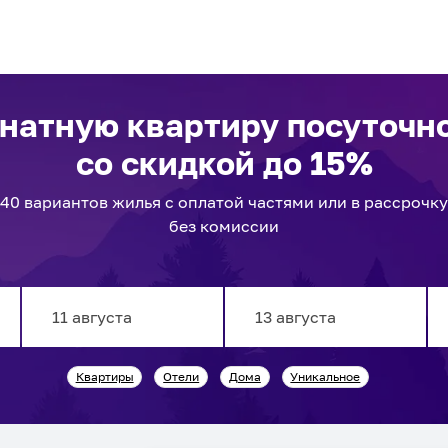
натную квартиру посуточн
со скидкой до 15%
40
вариантов
жилья с оплатой частями или в рассрочку
без комиссии
Navigate
Navigate
Квартиры
Отели
Дома
Уникальное
forward
backward
to
to
interact
interact