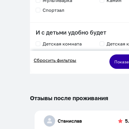
Мультиварка
Камин
Спортзал
И с детьми удобно будет
Детская комната
Детская 
Столик для
Двухъяру
Сбросить фильтры
кормления
кровать
Показа
Пеленальный стол
Игровая приставка
Отзывы после проживания
Станислав
5