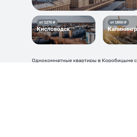
от
1270
₽
от
1800
₽
Кисловодск
Калининг
Однокомнатные квартиры в Коробицыне
с
8244
₽, максимальная стоимость
15806
₽, 
Самые деш
1 спальня
8244
Вместе с этим ищут:
Студия
Однокомнатная
Двухкомнатная
Тр
С кухней
С детской кроваткой
С джакузи
С