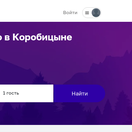
Войти
о
в Коробицыне
Найти