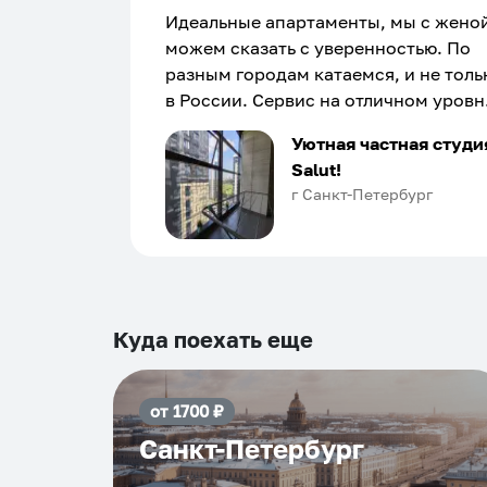
Идеальные апартаменты, мы с жено
можем сказать с уверенностью. По
разным городам катаемся, и не толь
в России. Сервис на отличном уровн
Хозяин апартаментов доброй души
Уютная частная студи
человек, всегда можно договориться
Salut!
подскажет что как и почему.
г Санкт-Петербург
Рекомендуем на 100% и вам, и друз
и сами будем приезжать еще...
Куда поехать еще
от
1700
₽
Санкт-Петербург