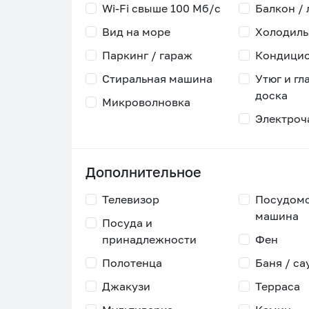
Wi-Fi свыше 100 Мб/с
Балкон /
Вид на море
Холодиль
Паркинг / гараж
Кондици
Стиральная машина
Утюг и гл
доска
Микроволновка
Электроч
Дополнительное
Телевизор
Посудом
машина
Посуда и
принадлежности
Фен
Полотенца
Баня / са
Джакузи
Терраса