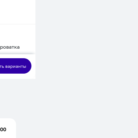
кроватка
сная
ть варианты
.00