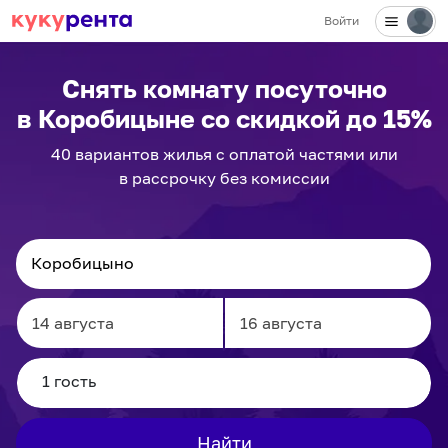
Войти
Снять комнату посуточно
в Коробицыне
со скидкой до 15%
40
вариантов
жилья с оплатой частями или
в рассрочку без комиссии
Navigate
Navigate
forward
backward
to
to
interact
interact
Найти