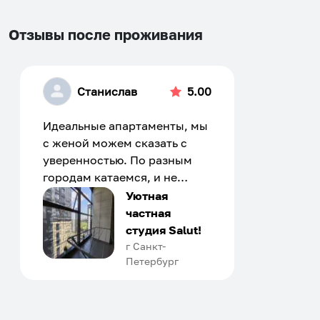
Отзывы после проживания
Станислав
5.00
Идеальные апартаменты, мы
с женой можем сказать с
уверенностью. По разным
городам катаемся, и не
только в России. Сервис на
Уютная
отличном уровне. Хозяин
частная
апартаментов доброй души
студия Salut!
человек, всегда можно
г Санкт-
Петербург
договориться, подскажет
что как и почему.
Рекомендуем на 100% и вам,
и друзьям и сами будем