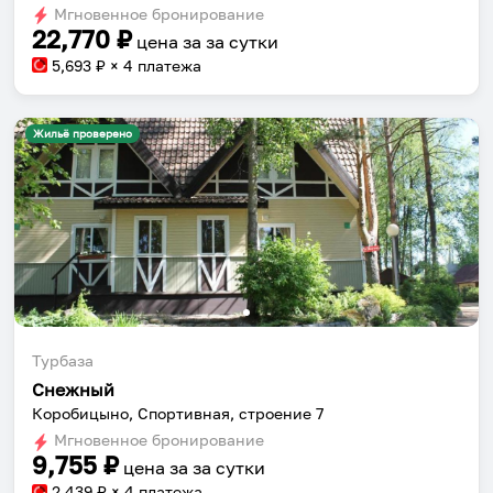
dates.
Мгновенное бронирование
dates.
22,770
₽
цена за
за сутки
5,693
₽ × 4 платежа
Жильё проверено
Турбаза
Снежный
Коробицыно, Спортивная, строение 7
Мгновенное бронирование
9,755
₽
цена за
за сутки
2,439
₽ × 4 платежа