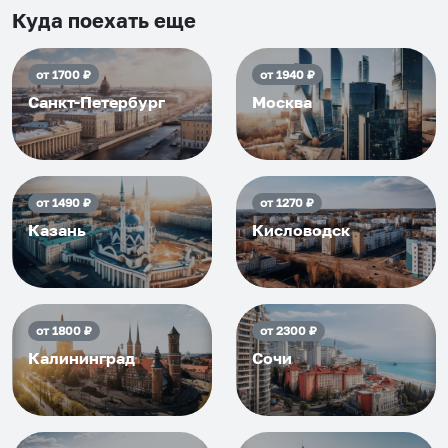
приезжать еще...
Куда поехать еще
от
1700
₽
от
1940
₽
Санкт-Петербург
Москва
от
1490
₽
от
1270
₽
Казань
Кисловодск
от
1800
₽
от
2300
₽
Калининград
Сочи