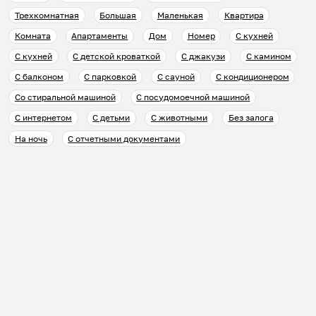
Трехкомнатная
Большая
Маленькая
Квартира
Комната
Апартаменты
Дом
Номер
С кухней
С кухней
С детской кроваткой
С джакузи
С камином
С балконом
С парковкой
С сауной
С кондиционером
Со стиральной машиной
С посудомоечной машиной
С интернетом
С детьми
С животными
Без залога
На ночь
С отчетными документами