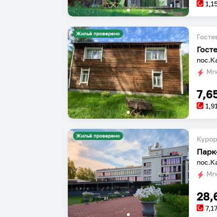
1,1
Жильё проверено
Госте
Гост
пос.К
Мгн
7,6
1,9
Жильё проверено
Курор
Парк
пос.К
Мгн
28,
7,1