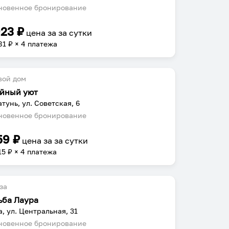
овенное бронирование
923
₽
цена за
за сутки
81
₽ × 4 платежа
вой дом
йный уют
атунь, ул. Советская, 6
овенное бронирование
59
₽
цена за
за сутки
15
₽ × 4 платежа
за
ьба Лаура
а, ул. Центральная, 31
овенное бронирование