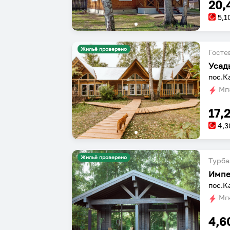
20,
5,1
Жильё проверено
Госте
Усад
пос.К
Мгн
17,
4,3
Жильё проверено
Турба
Импе
пос.К
Мгн
4,6