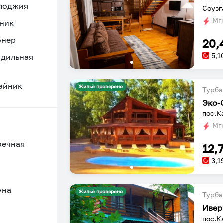
 лоджия
Соузг
Мгн
ник
онер
20,
5,1
адильная
айник
Жильё проверено
Турба
Эко-
пос.К
Мгн
оечная
12,
3,1
уна
Жильё проверено
Турба
Ивер
пос.К