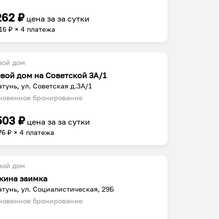
262
₽
цена за
за сутки
16
₽ × 4 платежа
вой дом
евой дом на Советской 3А/1
атунь, ул. Советская д.3А/1
овенное бронирование
503
₽
цена за
за сутки
76
₽ × 4 платежа
вой дом
кина заимка
атунь, ул. Социалистическая, 29Б
овенное бронирование