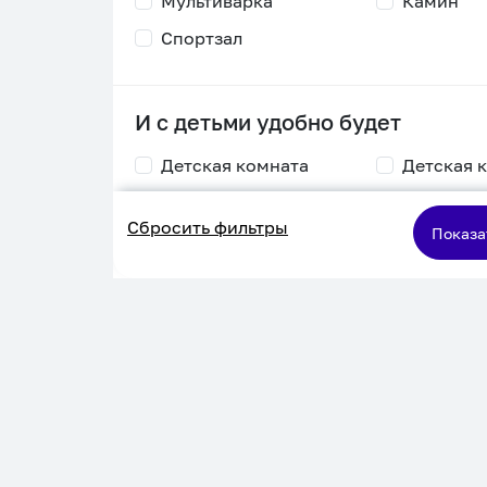
Мультиварка
Камин
Спортзал
И с детьми удобно будет
Детская комната
Детская 
Столик для
Двухъяру
Сбросить фильтры
кормления
кровать
Показа
Пеленальный стол
Игровая приставка