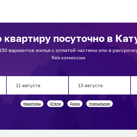
 квартиру посуточно
в Кат
150
вариантов
жилья с оплатой частями или в рассрочк
без комиссии
Navigate
Navigate
Квартиры
Отели
Дома
Уникальное
forward
backward
to
to
interact
interact
with
with
the
the