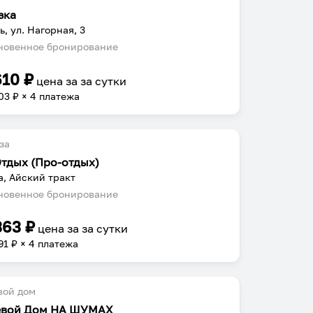
зка
ь, ул. Нагорная, 3
овенное бронирование
610
₽
цена за
за сутки
03
₽ × 4 платежа
за
Отдых (Про-отдых)
а, Айский тракт
овенное бронирование
363
₽
цена за
за сутки
91
₽ × 4 платежа
вой дом
евой Дом НА ШУМАХ