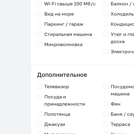
Wi-Fi свыше 100 Мб/с
Балкон /
Вид на море
Холодиль
Паркинг / гараж
Кондици
Стиральная машина
Утюг и гл
доска
Микроволновка
Электроч
Дополнительное
Телевизор
Посудом
машина
Посуда и
принадлежности
Фен
Полотенца
Баня / са
Джакузи
Терраса