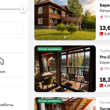
Бере
Катун
Мгн
13,
3,4
Жильё проверено
Турба
Pro-
Соузг
Мгн
ом
Уникальное
18,
4,5
Жильё проверено
Госте
 работы
Гост