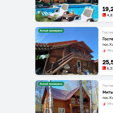
19,
4,8
Жильё проверено
Госте
Гост
пос.К
Мгн
25,
6,3
Жильё проверено
Госте
Мить
пос.К
Мгн