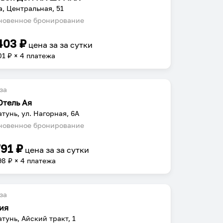
а, Центральная, 51
овенное бронирование
403
₽
цена за
за сутки
01
₽ × 4 платежа
за
Отель Ая
атунь, ул. Нагорная, 6А
овенное бронирование
791
₽
цена за
за сутки
98
₽ × 4 платежа
за
ия
атунь, Айский тракт, 1