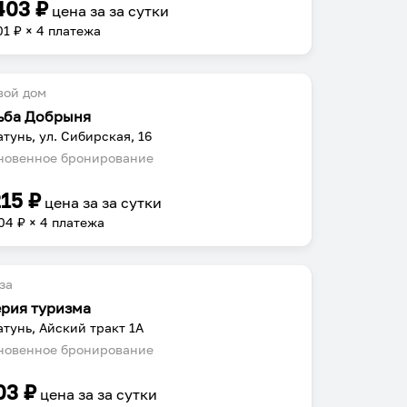
403
₽
цена за
за сутки
01
₽ × 4 платежа
вой дом
ьба Добрыня
атунь, ул. Сибирская, 16
овенное бронирование
215
₽
цена за
за сутки
04
₽ × 4 платежа
за
рия туризма
атунь, Айский тракт 1А
овенное бронирование
03
₽
цена за
за сутки