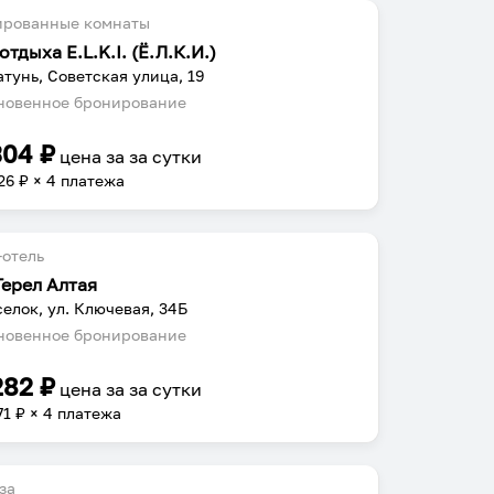
ированные комнаты
отдыха E.L.K.I. (Ё.Л.К.И.)
атунь, Советская улица, 19
овенное бронирование
304
₽
цена за
за сутки
26
₽ × 4 платежа
отель
Герел Алтая
селок, ул. Ключевая, 34Б
овенное бронирование
282
₽
цена за
за сутки
71
₽ × 4 платежа
за