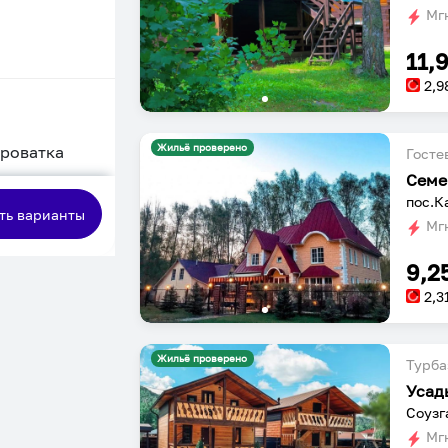
Мгн
11,
2,9
Жильё проверено
кроватка
Госте
Семе
сная
пос.К
ть варианты
Мгн
9,2
2,3
Жильё проверено
Турба
Усад
Соузг
Мгн