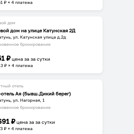
51
₽ × 4 платежа
вой дом
евой дом на улице Катунская 2Д
атунь, ул. Катунская улица д.2д
овенное бронирование
51
₽
цена за
за сутки
13
₽ × 4 платежа
тный отель
-отель Ая (бывш.Дикий берег)
атунь, ул. Нагорная, 1
овенное бронирование
691
₽
цена за
за сутки
73
₽ × 4 платежа