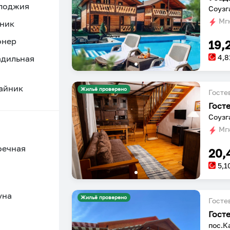
 лоджия
Соузг
Мгн
ник
онер
19,
4,8
адильная
айник
Жильё проверено
Госте
Гост
Соузг
Мгн
оечная
20,
5,1
уна
Жильё проверено
Госте
Гост
пос.К