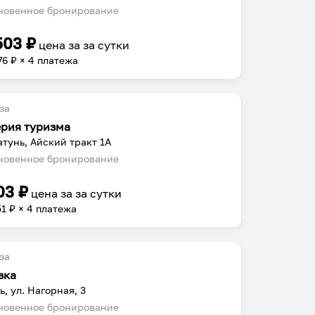
овенное бронирование
503
₽
цена за
за сутки
76
₽ × 4 платежа
за
рия туризма
атунь, Айский тракт 1А
овенное бронирование
03
₽
цена за
за сутки
51
₽ × 4 платежа
за
зка
ь, ул. Нагорная, 3
овенное бронирование