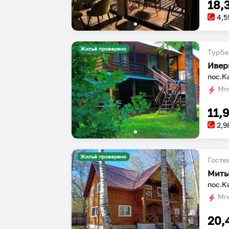
18,
4,5
Жильё проверено
Турба
Ивер
пос.К
Мгн
11,
2,9
Жильё проверено
Госте
Мить
пос.К
Мгн
20,