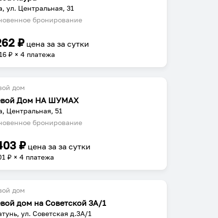
а, ул. Центральная, 31
овенное бронирование
262
₽
цена за
за сутки
16
₽ × 4 платежа
вой дом
евой Дом НА ШУМАХ
а, Центральная, 51
овенное бронирование
403
₽
цена за
за сутки
01
₽ × 4 платежа
вой дом
евой дом на Советской 3А/1
атунь, ул. Советская д.3А/1