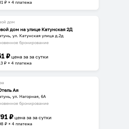
01
₽ × 4 платежа
вой дом
евой дом на улице Катунская 2Д
атунь, ул. Катунская улица д.2д
овенное бронирование
51
₽
цена за
за сутки
13
₽ × 4 платежа
за
Отель Ая
атунь, ул. Нагорная, 6А
овенное бронирование
791
₽
цена за
за сутки
98
₽ × 4 платежа