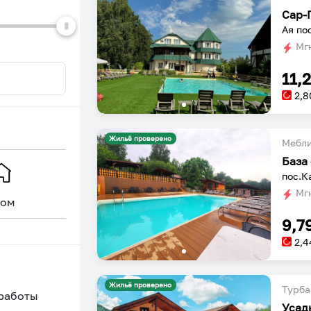
Сар-
Ая по
Мгн
11,
2,8
Жильё проверено
Мебл
База 
пос.К
Мгн
ом
Уникальное
9,7
2,4
Жильё проверено
Турба
 работы
Усад