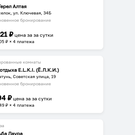
Герел Алтая
селок, ул. Ключевая, 34Б
овенное бронирование
221
₽
цена за
за сутки
05
₽ × 4 платежа
ированные комнаты
отдыха E.L.K.I. (Ё.Л.К.И.)
атунь, Советская улица, 19
овенное бронирование
94
₽
цена за
за сутки
49
₽ × 4 платежа
за
ьба Лаура