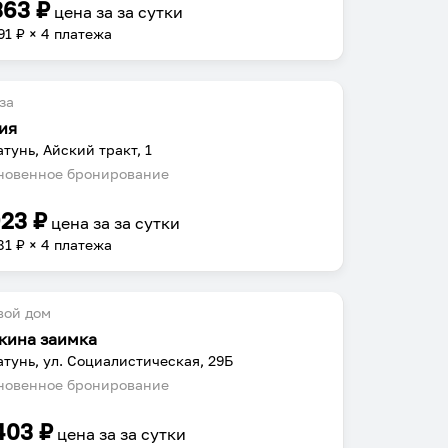
363
₽
цена за
за сутки
91
₽ × 4 платежа
за
ия
атунь, Айский тракт, 1
овенное бронирование
923
₽
цена за
за сутки
81
₽ × 4 платежа
вой дом
кина заимка
атунь, ул. Социалистическая, 29Б
овенное бронирование
403
₽
цена за
за сутки