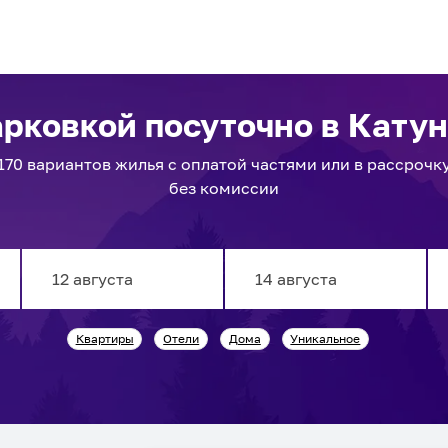
арковкой посуточно
в Кату
170
вариантов
жилья с оплатой частями или в рассрочк
без комиссии
Navigate
Navigate
Квартиры
Отели
Дома
Уникальное
forward
backward
to
to
interact
interact
with
with
the
the