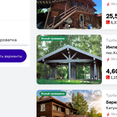
Мгн
25,
6,3
Жильё проверено
кроватка
Турба
Импе
сная
пос.К
ть варианты
Мгн
4,6
1,1
Жильё проверено
Турба
Бере
Катун
Мгн