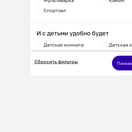
Мультиварка
Камин
Спортзал
И с детьми удобно будет
Детская комната
Детская 
Столик для
Двухъяру
Сбросить фильтры
кормления
кровать
Показа
Пеленальный стол
Игровая приставка