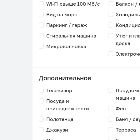
Wi-Fi свыше 100 Мб/с
Балкон /
Вид на море
Холодиль
Паркинг / гараж
Кондици
Стиральная машина
Утюг и гл
доска
Микроволновка
Электроч
Дополнительное
Телевизор
Посудом
машина
Посуда и
принадлежности
Фен
Полотенца
Баня / са
Джакузи
Терраса