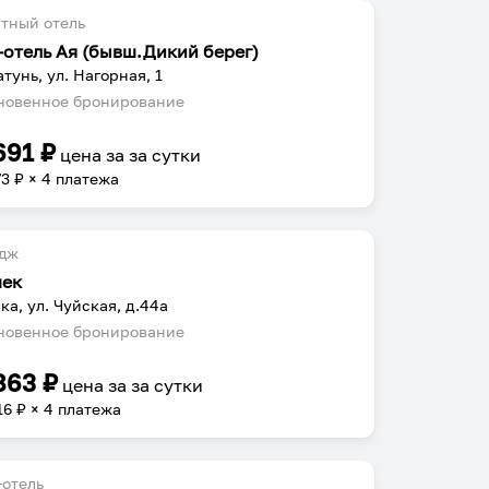
тный отель
-отель Ая (бывш.Дикий берег)
атунь, ул. Нагорная, 1
овенное бронирование
691
₽
цена за
за сутки
73
₽ × 4 платежа
едж
ек
ка, ул. Чуйская, д.44а
овенное бронирование
863
₽
цена за
за сутки
16
₽ × 4 платежа
отель