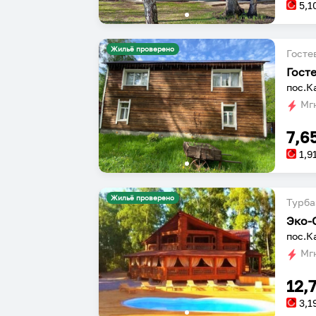
5,1
Жильё проверено
Госте
Гост
пос.К
Мгн
7,6
1,9
Жильё проверено
Турба
Эко-
пос.К
Мгн
12,
3,1