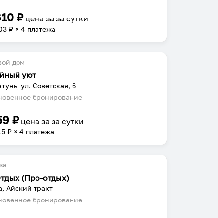
610
₽
цена за
за сутки
03
₽ × 4 платежа
вой дом
йный уют
атунь, ул. Советская, 6
овенное бронирование
59
₽
цена за
за сутки
15
₽ × 4 платежа
за
Отдых (Про-отдых)
а, Айский тракт
овенное бронирование