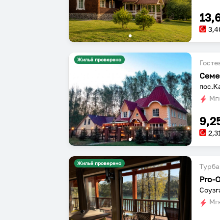
13,
3,4
Жильё проверено
Госте
Семе
пос.К
Мгн
9,2
2,3
Жильё проверено
Турба
Pro-
Соузг
Мгн