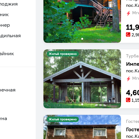
 лоджия
пос.К
Мгн
ник
онер
11,
2,9
адильная
айник
Жильё проверено
Турба
Импе
пос.К
Мгн
оечная
4,6
1,1
уна
Жильё проверено
Госте
Гост
пос.К