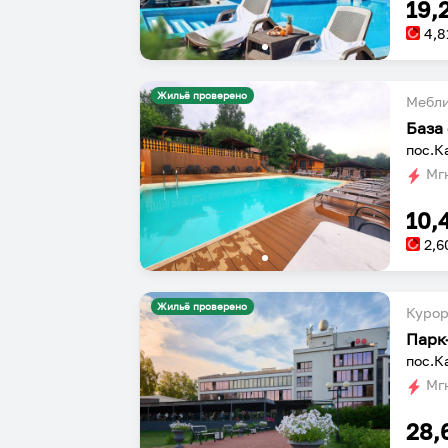
19,
4,8
Жильё проверено
Мебл
База 
пос.К
Мгн
10,
2,6
Жильё проверено
Курор
Парк
пос.К
Мгн
28,