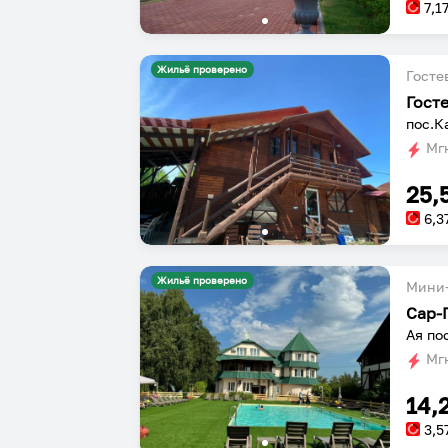
7,1
Жильё проверено
Госте
Гост
пос.К
Мгн
25,
6,3
Жильё проверено
Мини-
Сар-
Ая по
Мгн
14,
3,5