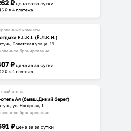
262
₽
цена за
за сутки
16
₽ × 4 платежа
ированные комнаты
отдыха E.L.K.I. (Ё.Л.К.И.)
атунь, Советская улица, 19
овенное бронирование
407
₽
цена за
за сутки
02
₽ × 4 платежа
тный отель
-отель Ая (бывш.Дикий берег)
атунь, ул. Нагорная, 1
овенное бронирование
691
₽
цена за
за сутки