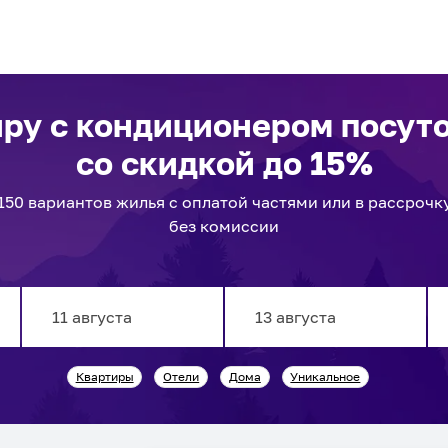
иру с кондиционером посут
со скидкой до 15%
150
вариантов
жилья с оплатой частями или в рассрочк
без комиссии
Navigate
Navigate
Квартиры
Отели
Дома
Уникальное
forward
backward
to
to
interact
interact