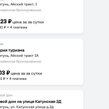
атунь, Айский тракт, 1
овенное бронирование
923
₽
цена за
за сутки
81
₽ × 4 платежа
за
рия туризма
атунь, Айский тракт 1А
овенное бронирование
03
₽
цена за
за сутки
51
₽ × 4 платежа
вой дом
евой дом на улице Катунская 2Д
атунь, ул. Катунская улица д.2д