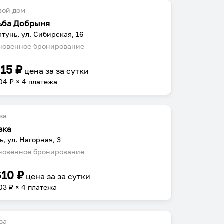
вой дом
ьба Добрыня
атунь, ул. Сибирская, 16
овенное бронирование
215
₽
цена за
за сутки
04
₽ × 4 платежа
за
зка
ь, ул. Нагорная, 3
овенное бронирование
610
₽
цена за
за сутки
03
₽ × 4 платежа
за