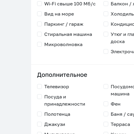
Wi-Fi свыше 100 Мб/с
Балкон /
Вид на море
Холодиль
Паркинг / гараж
Кондици
Стиральная машина
Утюг и гл
доска
Микроволновка
Электроч
Дополнительное
Телевизор
Посудом
машина
Посуда и
принадлежности
Фен
Полотенца
Баня / са
Джакузи
Терраса