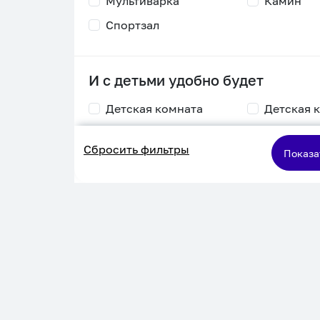
Мультиварка
Камин
Спортзал
И с детьми удобно будет
Детская комната
Детская 
Столик для
Двухъяру
Сбросить фильтры
кормления
кровать
Показа
Пеленальный стол
Игровая приставка