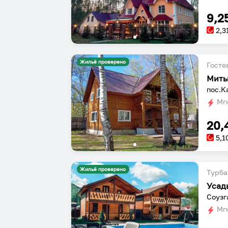
9,2
2,3
Жильё проверено
Госте
Мить
пос.К
Мгн
20,
5,1
Жильё проверено
Турба
Усад
Соузг
Мгн