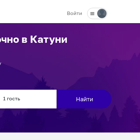
Войти
очно
в Катуни
у
Найти