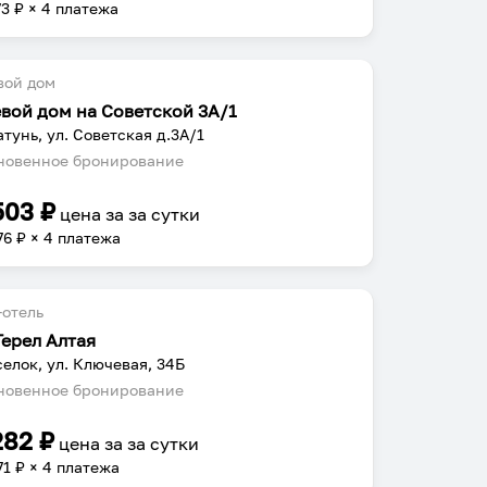
73
₽ × 4 платежа
вой дом
евой дом на Советской 3А/1
атунь, ул. Советская д.3А/1
овенное бронирование
503
₽
цена за
за сутки
76
₽ × 4 платежа
отель
Герел Алтая
селок, ул. Ключевая, 34Б
овенное бронирование
282
₽
цена за
за сутки
71
₽ × 4 платежа