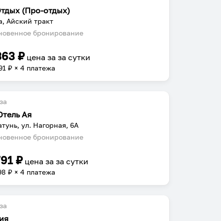
Отдых (Про-отдых)
а, Айский тракт
овенное бронирование
363
₽
цена за
за сутки
91
₽ × 4 платежа
за
Отель Ая
атунь, ул. Нагорная, 6А
овенное бронирование
791
₽
цена за
за сутки
98
₽ × 4 платежа
за
ия