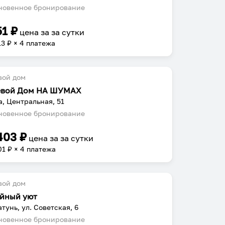
овенное бронирование
51
₽
цена за
за сутки
13
₽ × 4 платежа
вой дом
евой Дом НА ШУМАХ
а, Центральная, 51
овенное бронирование
403
₽
цена за
за сутки
01
₽ × 4 платежа
вой дом
йный уют
атунь, ул. Советская, 6
овенное бронирование