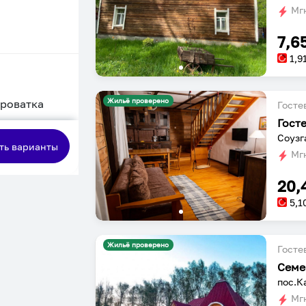
Мгн
7,6
1,9
Жильё проверено
кроватка
Госте
Гост
сная
Соузг
ть варианты
Мгн
20,
5,1
Жильё проверено
Госте
Семе
пос.К
Мгн