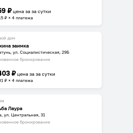
59
₽
цена за
за сутки
15
₽ × 4 платежа
вой дом
кина заимка
атунь, ул. Социалистическая, 29Б
овенное бронирование
403
₽
цена за
за сутки
01
₽ × 4 платежа
за
ьба Лаура
а, ул. Центральная, 31
овенное бронирование