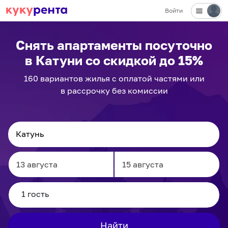
Войти
✕
Снять апартаменты посуточно
в Катуни
со скидкой до 15%
160
вариантов
жилья с оплатой частями или
в рассрочку без комиссии
Navigate
Navigate
forward
backward
to
to
interact
interact
Найти