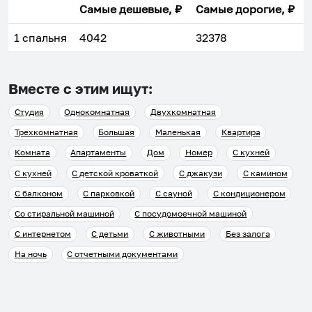
Самые дешевые, ₽
Самые дорогие, ₽
1 спальня
4042
32378
Вместе с этим ищут:
Студия
Однокомнатная
Двухкомнатная
Трехкомнатная
Большая
Маленькая
Квартира
Комната
Апартаменты
Дом
Номер
С кухней
С кухней
С детской кроваткой
С джакузи
С камином
С балконом
С парковкой
С сауной
С кондиционером
Со стиральной машиной
С посудомоечной машиной
С интернетом
С детьми
С животными
Без залога
На ночь
С отчетными документами