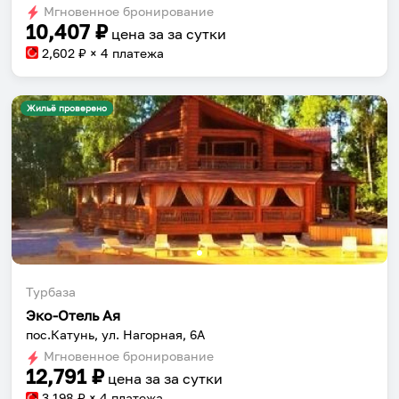
dates.
Мгновенное бронирование
dates.
10,407
₽
цена за
за сутки
2,602
₽ × 4 платежа
Жильё проверено
Турбаза
Эко-Отель Ая
пос.Катунь, ул. Нагорная, 6А
Мгновенное бронирование
12,791
₽
цена за
за сутки
3,198
₽ × 4 платежа