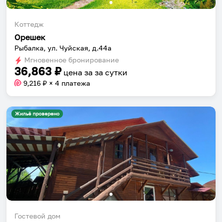
Коттедж
Орешек
Рыбалка, ул. Чуйская, д.44а
Мгновенное бронирование
36,863
₽
цена за
за сутки
9,216
₽ × 4 платежа
Жильё проверено
Гостевой дом