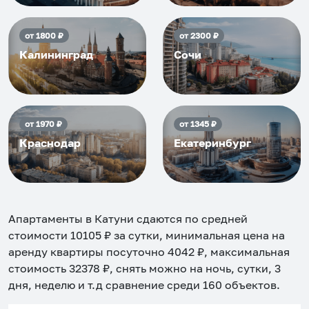
от
1800
₽
от
2300
₽
Калининград
Сочи
от
1970
₽
от
1345
₽
Краснодар
Екатеринбург
Апартаменты в Катуни
сдаются по средней
стоимости
10105
₽ за сутки, минимальная цена на
аренду квартиры посуточно
4042
₽, максимальная
стоимость
32378
₽, снять можно на ночь, сутки, 3
дня, неделю и т.д сравнение среди
160
объектов
.