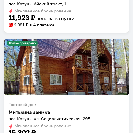
пос.Катунь, Айский тракт, 1
Мгновенное бронирование
11,923
₽
цена за
за сутки
2,981
₽ × 4 платежа
Жильё проверено
Гостевой дом
Митькина заимка
пос.Катунь, ул. Социалистическая, 29Б
Мгновенное бронирование
15,302
₽