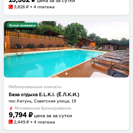
цена за
за сутки
3,826
₽ × 4 платежа
Жильё проверено
Меблированные комнаты
Собери путешествие без сложностей
База отдыха E.L.K.I. (Ё.Л.К.И.)
пос.Катунь, Советская улица, 19
Сохраняй места, повторяй маршруты, находи
Мгновенное бронирование
компанию и бронируй жильё в одном
9,794
₽
цена за
за сутки
приложении.
2,449
₽ × 4 платежа