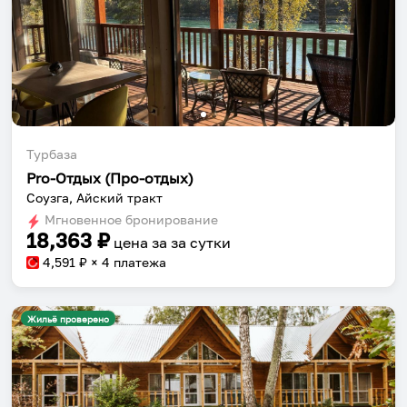
Турбаза
Pro-Отдых (Про-отдых)
Соузга, Айский тракт
Мгновенное бронирование
18,363
₽
цена за
за сутки
4,591
₽ × 4 платежа
Жильё проверено