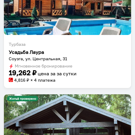
Турбаза
Усадьба Лаура
Соузга, ул. Центральная, 31
Мгновенное бронирование
19,262
₽
цена за
за сутки
4,816
₽ × 4 платежа
Жильё проверено