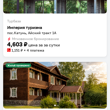
Турбаза
Империя туризма
пос.Катунь, Айский тракт 1А
Мгновенное бронирование
4,603
₽
цена за
за сутки
1,151
₽ × 4 платежа
Жильё проверено