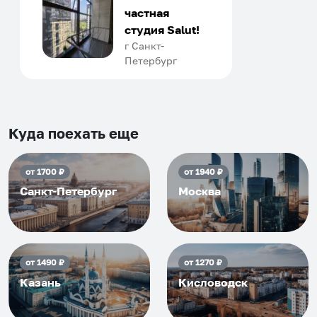
отличном уровне. Хозяин
частная
апартаментов доброй души
студия Salut!
человек, всегда можно
г Санкт-
Петербург
договориться, подскажет
что как и почему.
Рекомендуем на 100% и вам,
и друзьям и сами будем
приезжать еще...
Куда поехать еще
от
1700
₽
от
1940
₽
Санкт-Петербург
Москва
от
1490
₽
от
1270
₽
Казань
Кисловодск