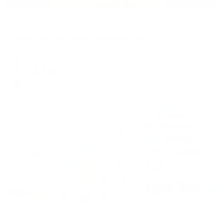
Апартаменты в разных районах города
КакДома на улице Большевиков
Калуга, улица Большевиков, 3
Мгновенное бронирование
6,044
₽
цена за
за сутки
1,511
₽ × 4 платежа
Жильё проверено
Апартаменты в разных районах города