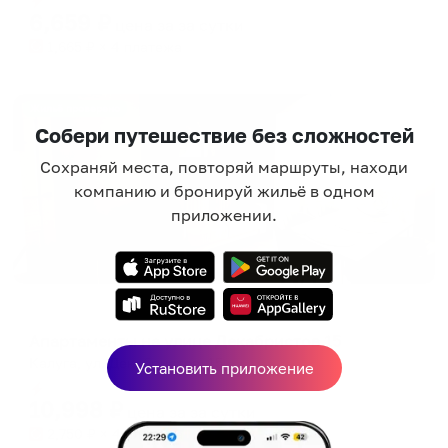
6,659
₽
цена за
за сутки
1,665
₽ × 4 платежа
Жильё проверено
Собери путешествие без сложностей
Сохраняй места, повторяй маршруты, находи
компанию и бронируй жильё в одном
приложении.
Апартаменты в разных районах города
Апартаменты на улице Декабристов 15
Калуга, ул. Декабристов, 15
Установить приложение
Мгновенное бронирование
10,998
₽
цена за
за сутки
2,750
₽ × 4 платежа