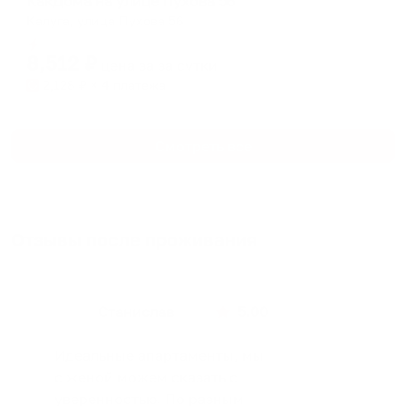
КакДома на улице Пухова 56
Калуга, улица Пухова 56
Мгновенное бронирование
8,512
₽
цена за
за сутки
2,128
₽ × 4 платежа
Смотреть все
Отзывы после проживания
Станислав
5.00
Идеальные апартаменты, мы
с женой можем сказать с
уверенностью. По разным