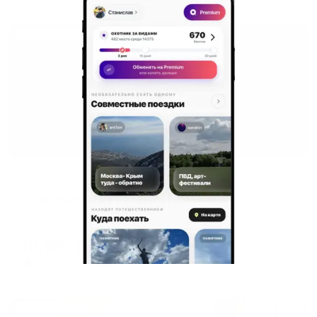
Жильё проверено
Апартаменты в разных районах города
Апартаменты на улице Болотникова 4
Калуга, ул. Болотникова, 4
Мгновенное бронирование
10,967
₽
цена за
за сутки
2,742
₽ × 4 платежа
Жильё проверено