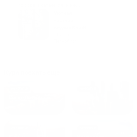
городам катаемся, и не
только в России. Сервис на
Уютная
отличном уровне. Хозяин
частная
апартаментов доброй души
студия Salut!
человек, всегда можно
г Санкт-
Петербург
договориться, подскажет
что как и почему.
Рекомендуем на 100% и вам,
и друзьям и сами будем
приезжать еще...
Куда поехать еще
от
1700
₽
от
1940
₽
Санкт-Петербург
Москва
от
1490
₽
от
1270
₽
Казань
Кисловодск