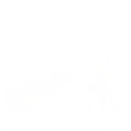
Апартаменты в разных районах города
Апартаменты на улице Маршала Жукова 40
Калуга, ул. Маршала Жукова, 40
Мгновенное бронирование
6,121
₽
цена за
за сутки
1,530
₽ × 4 платежа
Жильё проверено
Апартаменты в разных районах города
Апартаменты в центре Калуги на площади Мира 2