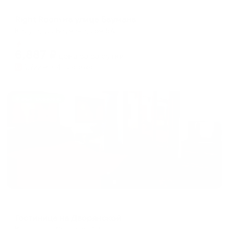
Апартаменты в разных районах города
Right Room на улице Баумана
Калуга, ул. Баумана, дом 5А
Мгновенное бронирование
6,887
₽
цена за
за сутки
1,722
₽ × 4 платежа
Жильё проверено
Отель
Гостиница на Дворянской
Калуга, ул. Суворова 29