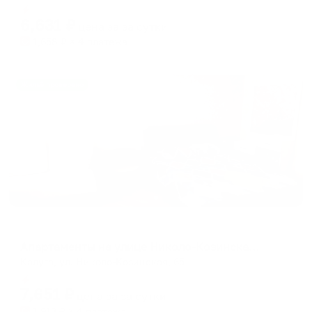
Мгновенное бронирование
changing
changing
6,631
₽
цена за
за сутки
dates.
dates.
1,658
₽ × 4 платежа
Жильё проверено
Апартаменты в разных районах города
Апартаменты на улице Николо-Козинская 65
Калуга, ул. Николо-Козинская, 65
Мгновенное бронирование
7,651
₽
цена за
за сутки
1,913
₽ × 4 платежа