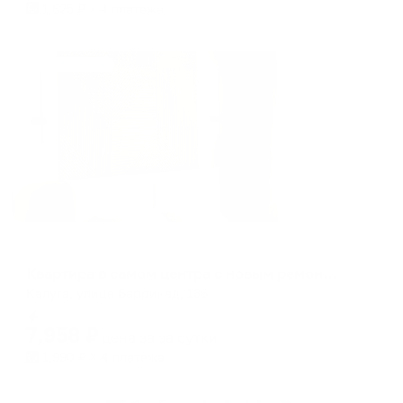
1,625
₽ × 4 платежа
Жильё проверено
Апартаменты в разных районах города
Квартира в самом центра с новым ремонтом
Калуга, улица Баррикад, 136
Мгновенное бронирование
7,958
₽
цена за
за сутки
1,990
₽ × 4 платежа