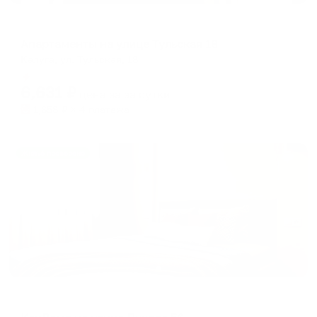
Апартаменты в разных районах города
Апартаменты на улице Тульская 18
Калуга, ул. Тульская, 18
Мгновенное бронирование
6,631
₽
цена за
за сутки
1,658
₽ × 4 платежа
Жильё проверено
Апартаменты в разных районах города