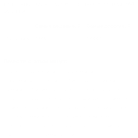
ночь, сутки, 3 дня, неделю и т.д сравнение среди
560
объектов
.
Самые дешевые, ₽
Самые дорогие, ₽
1 спальня
1748
14449
Вместе с этим ищут:
Студия
Однокомнатная
Двухкомнатная
Трехкомнатная
Большая
Маленькая
Квартира
Комната
Апартаменты
Дом
Номер
С кухней
С кухней
С детской кроваткой
С джакузи
С камином
С балконом
С парковкой
С сауной
С кондиционером
Со стиральной машиной
С посудомоечной машиной
С интернетом
С детьми
С животными
Без залога
На ночь
С отчетными документами