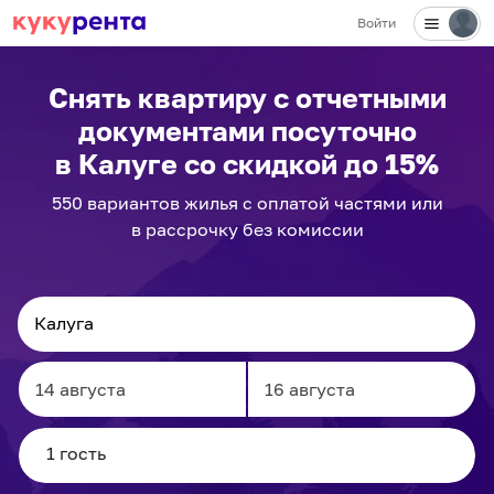
Войти
✕
Снять квартиру с отчетными
документами посуточно
в Калуге
со скидкой до 15%
550
вариантов
жилья с оплатой частями или
в рассрочку без комиссии
Navigate
Navigate
forward
backward
to
to