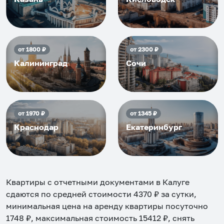
от
1800
₽
от
2300
₽
Калининград
Сочи
от
1970
₽
от
1345
₽
Краснодар
Екатеринбург
Квартиры с отчетными документами в Калуге
сдаются по средней стоимости
4370
₽ за сутки,
минимальная цена на аренду квартиры посуточно
1748
₽, максимальная стоимость
15412
₽, снять