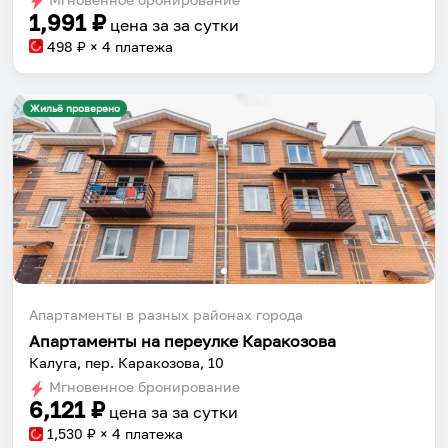
1,991
₽
цена за
за сутки
498
₽ × 4 платежа
Жильё проверено
Собери путешествие без сложностей
Сохраняй места, повторяй маршруты, находи
компанию и бронируй жильё в одном
приложении.
Апартаменты в разных районах города
Апартаменты на переулке Каракозова
Установить приложение
Калуга, пер. Каракозова, 10
Мгновенное бронирование
6,121
₽
цена за
за сутки
1,530
₽ × 4 платежа