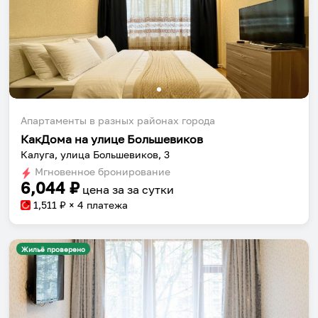
Апартаменты в разных районах города
КакДома на улице Большевиков
Калуга, улица Большевиков, 3
Мгновенное бронирование
6,044
₽
цена за
за сутки
1,511
₽ × 4 платежа
Жильё проверено