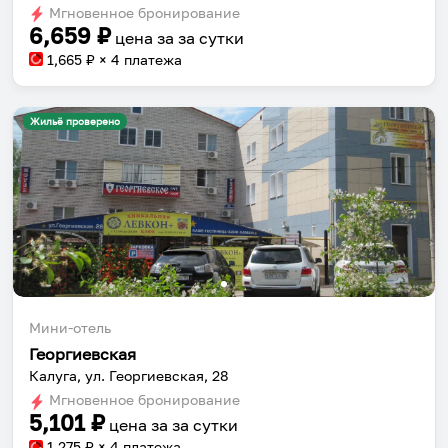
Мгновенное бронирование
changing
changing
6,659
₽
цена за
за сутки
dates.
dates.
1,665
₽ × 4 платежа
Жильё проверено
Мини-отель
Георгиевская
Калуга, ул. Георгиевская, 28
Мгновенное бронирование
5,101
₽
цена за
за сутки
1,275
₽ × 4 платежа