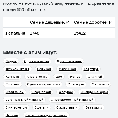
можно на ночь, сутки, 3 дня, неделю и т.д сравнение
среди
550
объектов
.
Самые дешевые, ₽
Самые дорогие, ₽
1 спальня
1748
15412
Вместе с этим ищут:
Студия
Однокомнатная
Двухкомнатная
Трехкомнатная
Большая
Маленькая
Квартира
Комната
Апартаменты
Дом
Номер
С кухней
С кухней
С детской кроваткой
С джакузи
С камином
С балконом
С парковкой
С сауной
С кондиционером
Со стиральной машиной
С посудомоечной машиной
С интернетом
С детьми
С животными
Без залога
На ночь
С отчетными документами