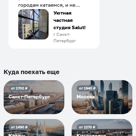
городам катаемся, и не
только в России. Сервис на
Уютная
отличном уровне. Хозяин
частная
апартаментов доброй души
студия Salut!
человек, всегда можно
г Санкт-
Петербург
договориться, подскажет
что как и почему.
Рекомендуем на 100% и вам,
и друзьям и сами будем
приезжать еще...
Куда поехать еще
от
1700
₽
от
1940
₽
Санкт-Петербург
Москва
от
1490
₽
от
1270
₽
Казань
Кисловодск