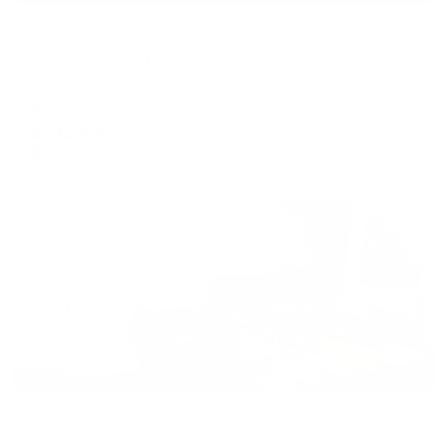
Отель
Гостиница на Дворянской
Калуга, ул. Суворова 29
Мгновенное бронирование
6,325
₽
цена за
за сутки
1,581
₽ × 4 платежа
Жильё проверено
Апартаменты в разных районах города