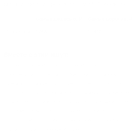
дня, неделю и т.д сравнение среди
530
объектов
.
Самые дешевые, ₽
Самые дорогие, ₽
1 спальня
1748
15412
Вместе с этим ищут:
Студия
Однокомнатная
Двухкомнатная
Трехкомнатная
Большая
Маленькая
Квартира
Комната
Апартаменты
Дом
Номер
С кухней
С кухней
С детской кроваткой
С джакузи
С камином
С балконом
С парковкой
С сауной
С кондиционером
Со стиральной машиной
С посудомоечной машиной
С интернетом
С детьми
С животными
Без залога
На ночь
С отчетными документами