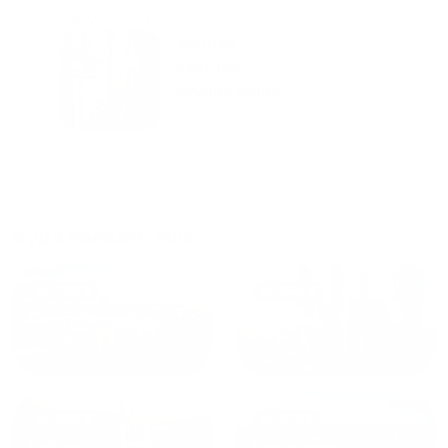
городам катаемся, и не
только в России. Сервис на
Уютная
отличном уровне. Хозяин
частная
апартаментов доброй души
студия Salut!
человек, всегда можно
г Санкт-
Петербург
договориться, подскажет
что как и почему.
Рекомендуем на 100% и вам,
и друзьям и сами будем
приезжать еще...
Куда поехать еще
от
1700
₽
от
1940
₽
Санкт-Петербург
Москва
от
1490
₽
от
1270
₽
Казань
Кисловодск