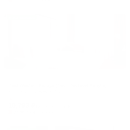
Жильё проверено
Отель
Best Western Kaluga (Бест Вестерн Калуга)
Калуга, ул. Суворова, 71Б
Мгновенное бронирование
10,793
₽
цена за
за сутки
2,698
₽ × 4 платежа