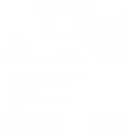
Жильё проверено
Апартаменты в разных районах города
КакДома на улице Большевиков
Калуга, улица Большевиков, 3
Мгновенное бронирование
6,044
₽
цена за
за сутки
1,511
₽ × 4 платежа
Жильё проверено