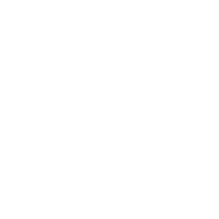
Апартаменты в разных районах города
КакДома на улице Пухова 56
Калуга, улица Пухова 56
Мгновенное бронирование
8,512
₽
цена за
за сутки
2,128
₽ × 4 платежа
Жильё проверено
Апартаменты в разных районах города
Уютная квартира в историческом центре
Калуга, Фридриха Энгельса 21