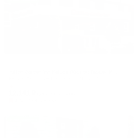
Жильё проверено
Отель
Hilton Garden Inn Kaluga (Хилтон Гарден Инн Калуга)
Калуга, Салтыкова-Щедрина, д. 74 корп.3
Мгновенное бронирование
12,141
₽
цена за
за сутки
3,035
₽ × 4 платежа
Жильё проверено