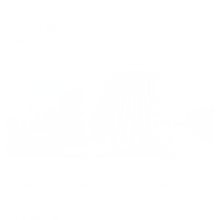
Калуга, пер. Суворова, 5
Мгновенное бронирование
6,631
₽
цена за
за сутки
1,658
₽ × 4 платежа
Жильё проверено
Отель
AZIMUT Сити Отель Калуга (Азимут Калуга) (бывш. Four Points by Sheraton Kaluga)
Калуга, ул. Академика Королева, 16
Мгновенное бронирование
17,547
₽