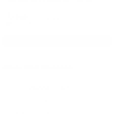
Апартаменты на улице Николо-Козинская 65
Калуга, ул. Николо-Козинская, 65
Мгновенное бронирование
7,651
₽
цена за
за сутки
1,913
₽ × 4 платежа
Смотреть все
Отзывы после проживания
Станислав
5.00
Идеальные апартаменты, мы
с женой можем сказать с
уверенностью. По разным