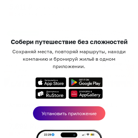
5,611
₽
цена за
за сутки
1,403
₽ × 4 платежа
Жильё проверено
Собери путешествие без сложностей
Сохраняй места, повторяй маршруты, находи
компанию и бронируй жильё в одном
приложении.
Апартаменты в разных районах города
Апартаменты на улице Маршала Жукова 23А
Калуга, ул. Маршала Жукова, 23А
Установить приложение
Мгновенное бронирование
7,692
₽
цена за
за сутки
1,923
₽ × 4 платежа