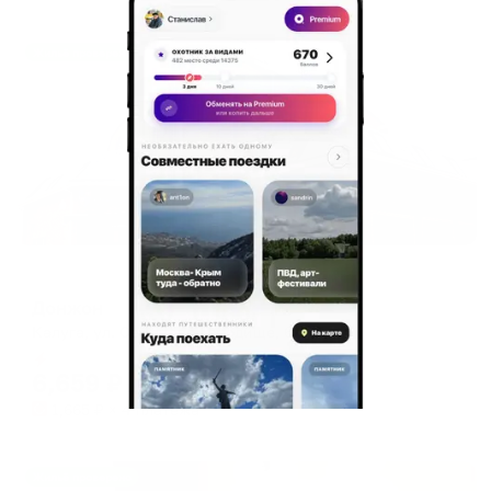
Жильё проверено
Мини-отель
Донжон
Калуга, ул. Семеново Городище, 6
Мгновенное бронирование
6,659
₽
цена за
за сутки
1,665
₽ × 4 платежа
Жильё проверено