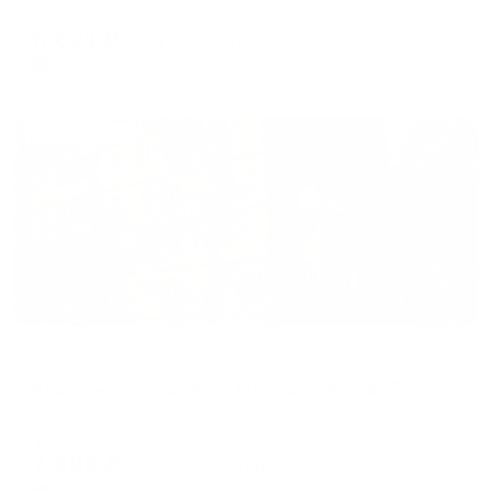
Мгновенное бронирование
changing
changing
6,631
₽
цена за
за сутки
dates.
dates.
1,658
₽ × 4 платежа
Жильё проверено
Апартаменты в разных районах города
Апартаменты на улице Маршала Жукова 7
Калуга, ул. Маршала Жукова, 7
Мгновенное бронирование
7,692
₽
цена за
за сутки
1,923
₽ × 4 платежа