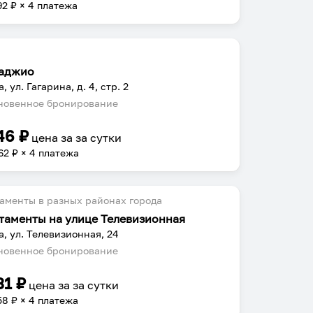
92
₽ × 4 платежа
аджио
, ул. Гагарина, д. 4, стр. 2
овенное бронирование
46
₽
цена за
за сутки
62
₽ × 4 платежа
аменты в разных районах города
таменты на улице Телевизионная
а, ул. Телевизионная, 24
овенное бронирование
31
₽
цена за
за сутки
58
₽ × 4 платежа