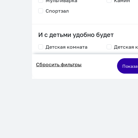
Мультиварка
Камин
Спортзал
И с детьми удобно будет
Детская комната
Детская 
Столик для
Двухъяру
Сбросить фильтры
кормления
кровать
Показа
Пеленальный стол
Игровая приставка