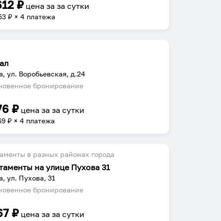
612
₽
цена за
за сутки
53
₽ × 4 платежа
ал
а, ул. Воробьевская, д.24
овенное бронирование
76
₽
цена за
за сутки
69
₽ × 4 платежа
аменты в разных районах города
таменты на улице Пухова 31
а, ул. Пухова, 31
овенное бронирование
67
₽
цена за
за сутки