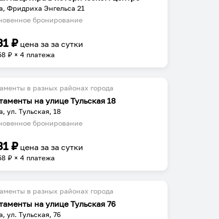
а, Фридриха Энгельса 21
овенное бронирование
31
₽
цена за
за сутки
58
₽ × 4 платежа
аменты в разных районах города
таменты на улице Тульская 18
а, ул. Тульская, 18
овенное бронирование
31
₽
цена за
за сутки
58
₽ × 4 платежа
аменты в разных районах города
таменты на улице Тульская 76
, ул. Тульская, 76