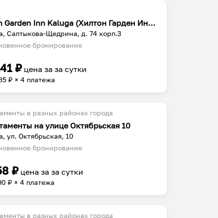
Hilton Garden Inn Kaluga (Хилтон Гарден Инн Калуга)
а, Салтыкова-Щедрина, д. 74 корп.3
овенное бронирование
141
₽
цена за
за сутки
35
₽ × 4 платежа
аменты в разных районах города
таменты на улице Октябрьская 10
а, ул. Октябрьская, 10
овенное бронирование
58
₽
цена за
за сутки
90
₽ × 4 платежа
аменты в разных районах города