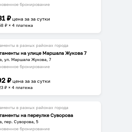
овенное бронирование
31
₽
цена за
за сутки
58
₽ × 4 платежа
аменты в разных районах города
таменты на улице Маршала Жукова 7
а, ул. Маршала Жукова, 7
овенное бронирование
92
₽
цена за
за сутки
23
₽ × 4 платежа
аменты в разных районах города
таменты на переулке Суворова
а, пер. Суворова, 5
овенное бронирование