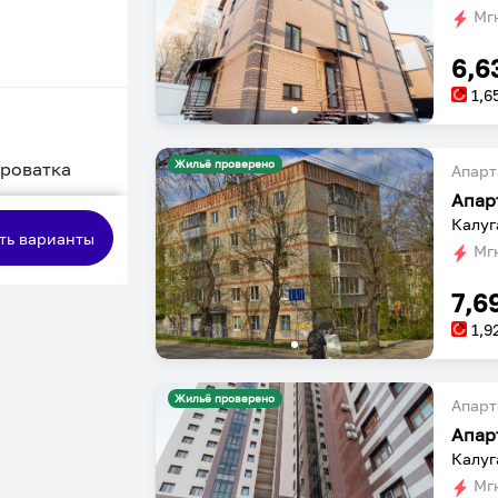
Мгн
6,6
1,6
Жильё проверено
кроватка
Апарт
Апар
сная
Калуг
ть варианты
Мгн
7,6
1,9
Жильё проверено
Апарт
Апар
Калуг
Мгн