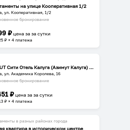
таменты на улице Кооперативная 1/2
а, ул. Кооперативная, 1/2
овенное бронирование
99
₽
цена за
за сутки
25
₽ × 4 платежа
AZIMUT Сити Отель Калуга (Азимут Калуга) (бывш. Four Points by Sheraton Kaluga)
а, ул. Академика Королева, 16
овенное бронирование
451
₽
цена за
за сутки
13
₽ × 4 платежа
аменты в разных районах города
ая квартира в историческом центре