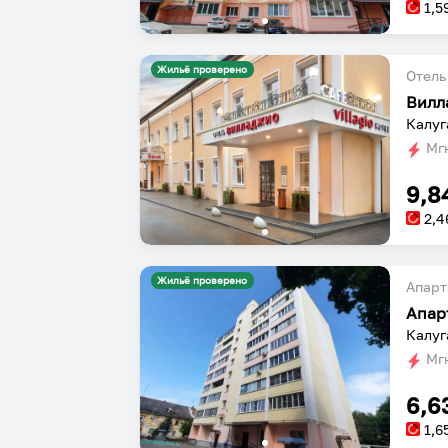
1,5
Жильё проверено
Отель
Вилл
Калуга
Мгн
9,8
2,4
Жильё проверено
Апарт
Апар
Калуг
Мгн
6,6
1,6