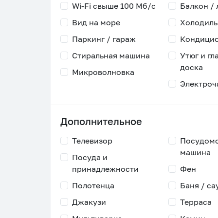
Wi-Fi свыше 100 Мб/с
Балкон /
Вид на море
Холодиль
Паркинг / гараж
Кондици
Стиральная машина
Утюг и гл
доска
Микроволновка
Электроч
Дополнительное
Телевизор
Посудом
машина
Посуда и
принадлежности
Фен
Полотенца
Баня / са
Джакузи
Терраса