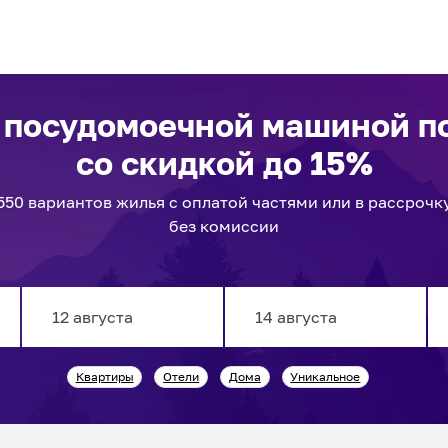
с посудомоечной машиной п
со скидкой до 15%
550
вариантов
жилья с оплатой частями или в рассрочк
без комиссии
Navigate
Navigate
Квартиры
Отели
Дома
Уникальное
forward
backward
to
to
interact
interact