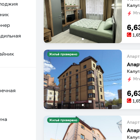
 лоджия
Калуг
Мгн
ник
онер
6,6
1,6
адильная
айник
Жильё проверено
Апарт
Апар
Калуг
Мгн
оечная
6,6
1,6
уна
Жильё проверено
Апарт
Апар
Калуга