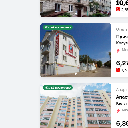
10,
2,6
Жильё проверено
Отель
Прич
Калуг
Мгн
6,2
1,5
Жильё проверено
Апарт
Апар
Калуг
Мгн
6,3