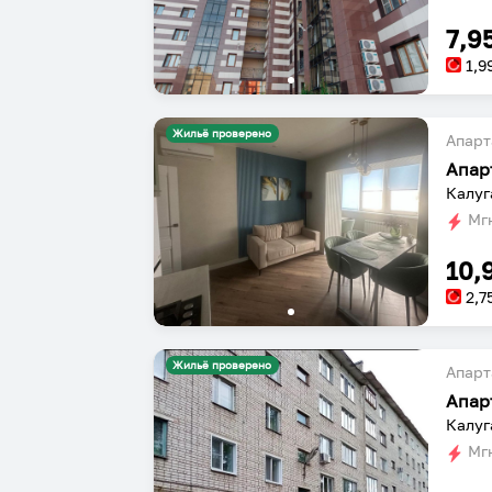
7,9
1,9
Жильё проверено
Апарт
Апар
Калуг
Мгн
10,
2,7
Жильё проверено
Апарт
Апар
Калуг
Мгн