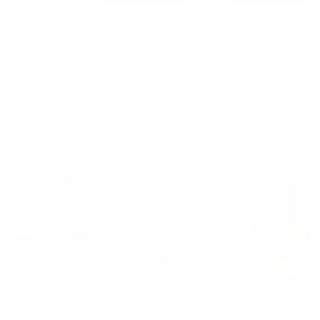
Апартаменты в разных районах города
Квартира c видом нa моpe
Зеленоградск, улица Володарского, 28А
Мгновенное бронирование
25,503
₽
цена за
за сутки
6,376
₽ × 4 платежа
Жильё проверено
Апартаменты в разных районах города