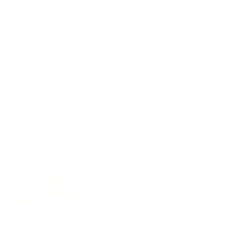
Апартаменты в разных районах города
СТОП.СНЯТО! Апартаменты Морской роман
Зеленоградск, Римская 3
Мгновенное бронирование
20,566
₽
цена за
за сутки
5,142
₽ × 4 платежа
Жильё проверено