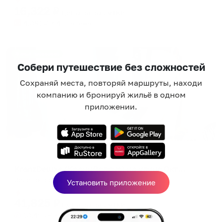
16,322
₽
цена за
за сутки
4,081
₽ × 4 платежа
Жильё проверено
Собери путешествие без сложностей
Сохраняй места, повторяй маршруты, находи
компанию и бронируй жильё в одном
приложении.
Апартаменты в разных районах города
KranzDeluxe (КранцДелюкс) на улице Октябрьская
Зеленоградск, ул. Октябрьская, 23
Установить приложение
Мгновенное бронирование
41,825
₽
цена за
за сутки
10,456
₽ × 4 платежа