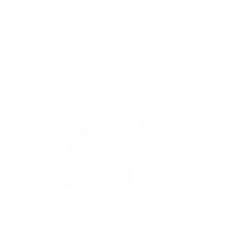
Отель
Grand Hotel Royal Lions (Гранд Роял Лионс)
Зеленоградск, ул. Гагарина, 12Б
Мгновенное бронирование
52,025
₽
цена за
за сутки
13,006
₽ × 4 платежа
Жильё проверено
Капсульный отель
Элиза Спейс Клаб
Зеленоградск, ул. Железнодорожная, д. 30