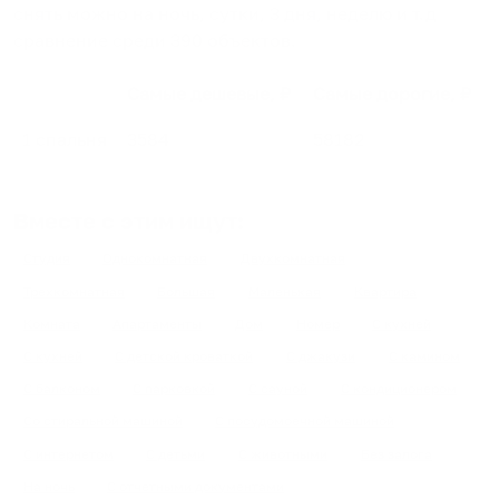
снять можно на ночь, сутки, 3 дня, неделю и т.д
сравнение среди
390
объектов
.
Самые дешевые, ₽
Самые дорогие, ₽
1 спальня
3584
58182
Вместе с этим ищут:
Студия
Однокомнатная
Двухкомнатная
Трехкомнатная
Большая
Маленькая
Квартира
Комната
Апартаменты
Дом
Номер
С кухней
С кухней
С детской кроваткой
С джакузи
С камином
С балконом
С парковкой
С сауной
С кондиционером
Со стиральной машиной
С посудомоечной машиной
С интернетом
С детьми
С животными
Без залога
На ночь
С отчетными документами