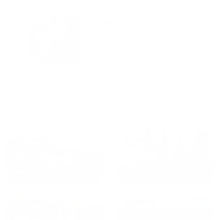
городам катаемся, и не
только в России. Сервис на
Уютная
отличном уровне. Хозяин
частная
апартаментов доброй души
студия Salut!
человек, всегда можно
г Санкт-
Петербург
договориться, подскажет
что как и почему.
Рекомендуем на 100% и вам,
и друзьям и сами будем
приезжать еще...
Куда поехать еще
от
1700
₽
от
1940
₽
Санкт-Петербург
Москва
от
1490
₽
от
1270
₽
Казань
Кисловодск