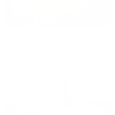
Отель
Amber Shore Collection (Амбер Шор Коллекшн)
Зеленоградск, Курортный проспект, 4
Мгновенное бронирование
46,925
₽
цена за
за сутки
11,731
₽ × 4 платежа
Жильё проверено