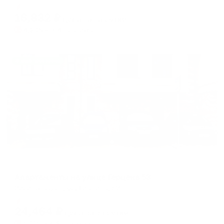
shortcuts
shortcuts
Мгновенное бронирование
for
for
16,832
₽
цена за
за сутки
changing
changing
4,208
₽ × 4 платежа
dates.
dates.
Жильё проверено
Апартаменты в разных районах города
Апартаменты на улице Герцена 53
Зеленоградск, ул. Герцена, 53
Мгновенное бронирование
24,464
₽
цена за
за сутки
6,116
₽ × 4 платежа