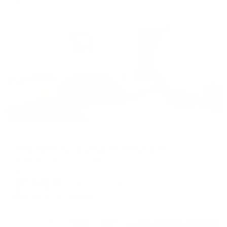
Жильё проверено
Апартаменты в разных районах города
Апартаменты на улице Потемкина 17
Зеленоградск, ул. Потемкина, д.17
Мгновенное бронирование
17,342
₽
цена за
за сутки
4,336
₽ × 4 платежа