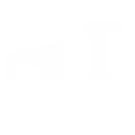
цена за
за сутки
4,499
₽ × 4 платежа
Жильё проверено
Мини-отель
Бутик-отель Парадокс
Зеленоградск, улица Саратовская, 2А
Мгновенное бронирование
38,356
₽
цена за
за сутки
9,589
₽ × 4 платежа