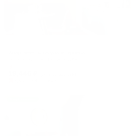
Апартаменты в разных районах города
Апартаменты на улице Герцена
Зеленоградск, ул. Герцена, д.8а
Мгновенное бронирование
19,446
₽
цена за
за сутки
4,862
₽ × 4 платежа
Жильё проверено