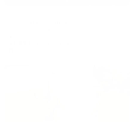
Апартаменты в разных районах города
Malkova Аpartments на Герцена
Зеленоградск, ул. Герцена, 47
Мгновенное бронирование
21,388
₽
цена за
за сутки
5,347
₽ × 4 платежа
Жильё проверено
Хостел