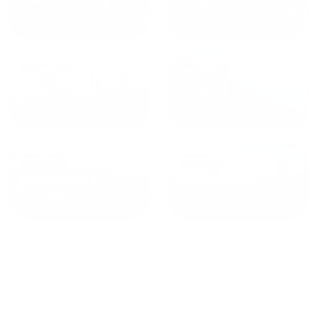
от
1800
₽
от
2300
₽
Калининград
Сочи
от
1970
₽
от
1345
₽
Краснодар
Екатеринбург
Квартиры с отчетными документами в
Зеленоградске
сдаются по средней стоимости
8960
₽ за сутки, минимальная цена на аренду квартиры
посуточно
3584
₽, максимальная стоимость
58182
₽,