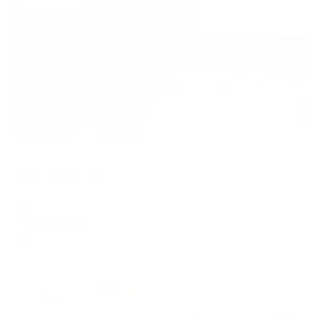
Жильё проверено
Апартаменты в разных районах города
Малиновка Inn
Зеленоградск, улица Донская, 46
Мгновенное бронирование
19,166
₽
цена за
за сутки
4,792
₽ × 4 платежа
Жильё проверено