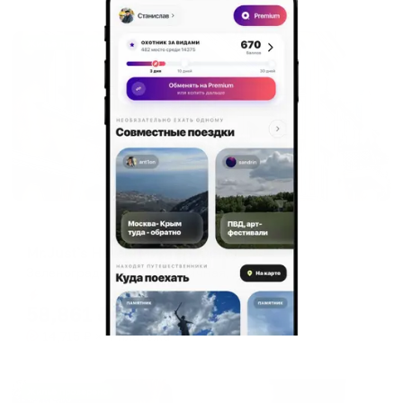
Жильё проверено
Отель
Mr.Just`s Hotel (Мистер Юстс)
Зеленоградск, ул. Пограничная, дом 1
Мгновенное бронирование
58,861
₽
цена за
за сутки
14,715
₽ × 4 платежа
Жильё проверено