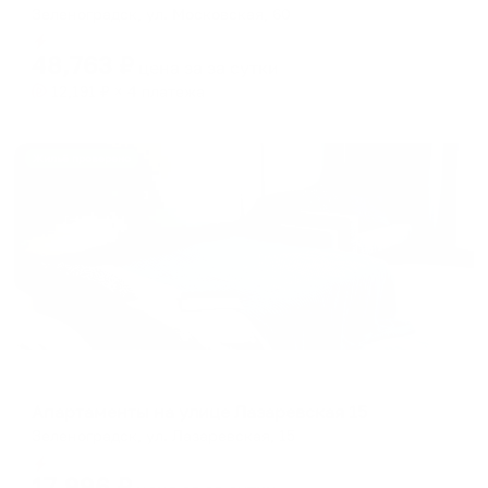
Зеленоградск, ул. Московская, 60
Мгновенное бронирование
48,763
₽
цена за
за сутки
12,191
₽ × 4 платежа
Жильё проверено
Апартаменты в разных районах города
Апартаменты на улице Лазаревская 15
Зеленоградск, ул. Лазаревская, 15
Мгновенное бронирование
17,996
₽