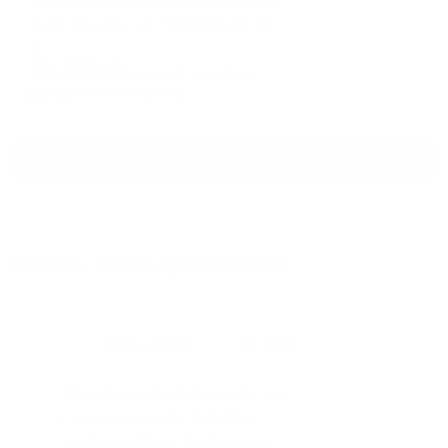
Зеленоградск 5 минут до моря
Зеленоградск, ул/ Приморская, 31
Мгновенное бронирование
19,550
₽
цена за
за сутки
4,888
₽ × 4 платежа
Смотреть все
Отзывы после проживания
Станислав
5.00
Идеальные апартаменты, мы
с женой можем сказать с
уверенностью. По разным