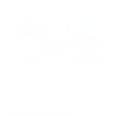
10,354
₽ × 4 платежа
Жильё проверено
Апартаменты в разных районах города
Малкова Апартментс на Гагарина 87
Зеленоградск, ул. Гагарина, 87
Мгновенное бронирование
33,923
₽
цена за
за сутки
8,481
₽ × 4 платежа