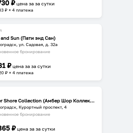
730
₽
цена за
за сутки
83
₽ × 4 платежа
л
 and Sun (Пати энд Сан)
оградск, ул. Садовая, д. 32а
овенное бронирование
81
₽
цена за
за сутки
20
₽ × 4 платежа
Amber Shore Collection (Амбер Шор Коллекшн)
оградск, Курортный проспект, 4
овенное бронирование
865
₽
цена за
за сутки