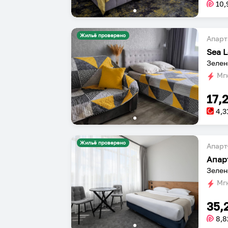
10,
Жильё проверено
Апарт
Sea 
Зелен
Мгн
17,
4,3
Жильё проверено
Апарт
Апар
Зелен
Мгн
35,
8,8