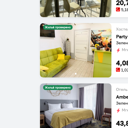
20,
5,1
Жильё проверено
Хосте
Party
Зелен
Мгн
4,0
1,0
Жильё проверено
Отель
Зелен
Мгн
43,