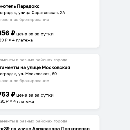
к-отель Парадокс
оградск, улица Саратовская, 2А
овенное бронирование
356
₽
цена за
за сутки
89
₽ × 4 платежа
аменты в разных районах города
таменты на улице Московская
оградск, ул. Московская, 60
овенное бронирование
763
₽
цена за
за сутки
191
₽ × 4 платежа
аменты в разных районах города
нг39 на улице Александра Прохоренко