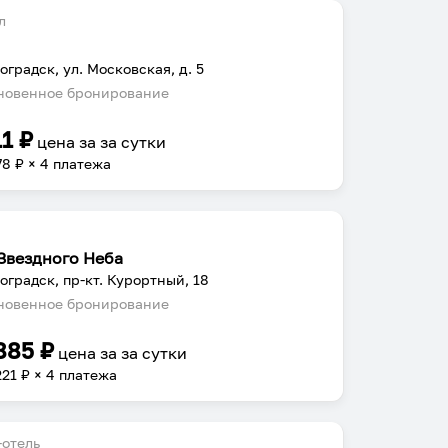
л
оградск, ул. Московская, д. 5
овенное бронирование
11
₽
цена за
за сутки
78
₽ × 4 платежа
Звездного Неба
оградск, пр-кт. Курортный, 18
овенное бронирование
885
₽
цена за
за сутки
221
₽ × 4 платежа
отель