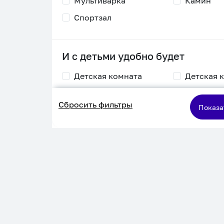
Мультиварка
Камин
Спортзал
И с детьми удобно будет
Детская комната
Детская 
Столик для
Двухъяру
Сбросить фильтры
кормления
кровать
Показа
Пеленальный стол
Игровая приставка