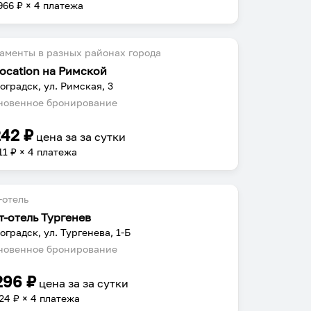
966
₽ × 4 платежа
аменты в разных районах города
Location на Римской
оградск, ул. Римская, 3
овенное бронирование
242
₽
цена за
за сутки
11
₽ × 4 платежа
-отель
т-отель Тургенев
оградск, ул. Тургенева, 1-Б
овенное бронирование
296
₽
цена за
за сутки
24
₽ × 4 платежа