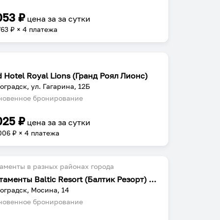
053
₽
цена за
за сутки
763
₽ × 4 платежа
 Hotel Royal Lions (Гранд Роял Лионс)
оградск, ул. Гагарина, 12Б
овенное бронирование
025
₽
цена за
за сутки
006
₽ × 4 платежа
аменты в разных районах города
Апартаменты Baltic Resort (Балтик Резорт) на Мосина
оградск, Мосина, 14
овенное бронирование