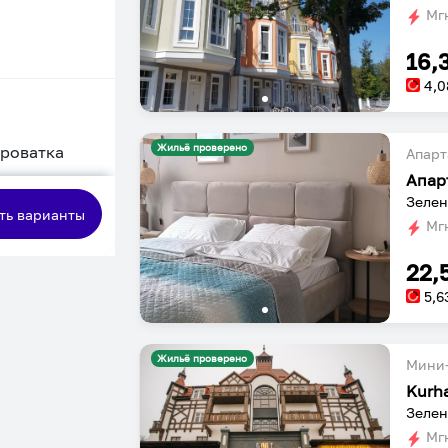
Мгн
16,
4,0
Жильё проверено
кроватка
Апарт
Апар
сная
Зелен
ть варианты
Мгн
22,
5,6
Жильё проверено
Мини-
Kurh
Зелен
Мгн