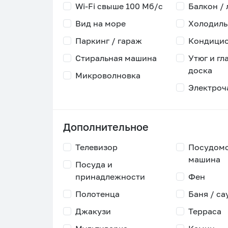
Wi-Fi свыше 100 Мб/с
Балкон /
Вид на море
Холодиль
Паркинг / гараж
Кондици
Стиральная машина
Утюг и гл
доска
Микроволновка
Электроч
Дополнительное
Телевизор
Посудом
машина
Посуда и
принадлежности
Фен
Полотенца
Баня / са
Джакузи
Терраса