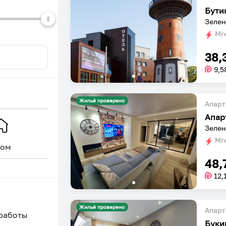
Бути
Зелен
Мгн
38,
9,5
Жильё проверено
Апарт
Апар
Зелен
Мгн
ом
Уникальное
48,
12,
Жильё проверено
Апарт
 работы
Буки