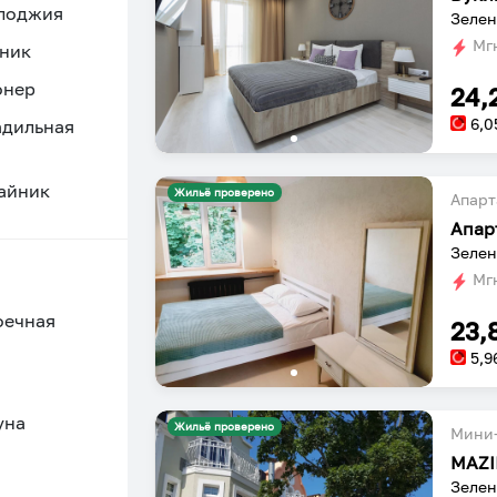
 лоджия
Зелен
Мгн
ник
онер
24,
6,0
адильная
айник
Жильё проверено
Апарт
Апар
Зелен
Мгн
оечная
23,
5,9
уна
Жильё проверено
Мини-
Зелено