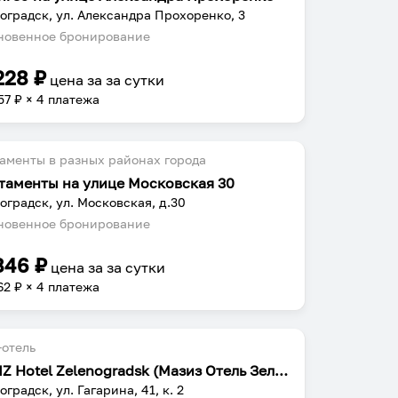
оградск, ул. Александра Прохоренко, 3
овенное бронирование
228
₽
цена за
за сутки
57
₽ × 4 платежа
аменты в разных районах города
таменты на улице Московская 30
оградск, ул. Московская, д.30
овенное бронирование
846
₽
цена за
за сутки
62
₽ × 4 платежа
отель
MAZIIZ Hotel Zelenogradsk (Мазиз Отель Зеленоградск)
градск, ул. Гагарина, 41, к. 2