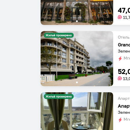
47,
11,
Жильё проверено
Отель
Grand
Зелен
Мгн
52,
13,
Жильё проверено
Апарт
Зелен
Мгн