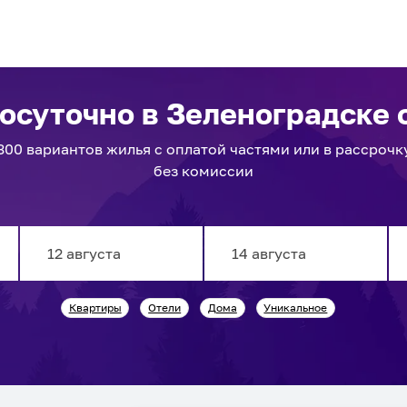
посуточно
в Зеленоградске
с
300
вариантов
жилья с оплатой частями или в рассрочк
без комиссии
Navigate
Navigate
Квартиры
Отели
Дома
Уникальное
forward
backward
to
to
interact
interact
with
with
the
the