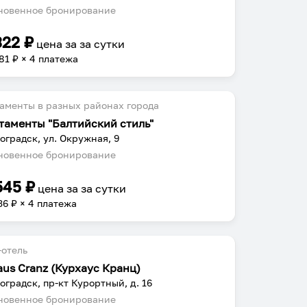
овенное бронирование
322
₽
цена за
за сутки
81
₽ × 4 платежа
аменты в разных районах города
таменты "Балтийский стиль"
оградск, ул. Окружная, 9
овенное бронирование
545
₽
цена за
за сутки
36
₽ × 4 платежа
отель
aus Cranz (Курхаус Кранц)
оградск, пр-кт Курортный, д. 16
овенное бронирование