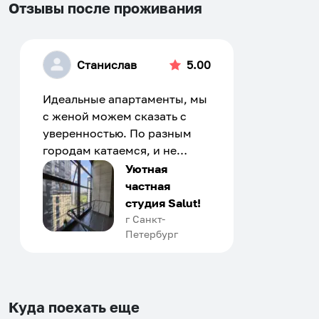
Отзывы после проживания
Станислав
5.00
Идеальные апартаменты, мы
с женой можем сказать с
уверенностью. По разным
городам катаемся, и не
только в России. Сервис на
Уютная
отличном уровне. Хозяин
частная
апартаментов доброй души
студия Salut!
человек, всегда можно
г Санкт-
Петербург
договориться, подскажет
что как и почему.
Рекомендуем на 100% и вам,
и друзьям и сами будем
приезжать еще...
Куда поехать еще