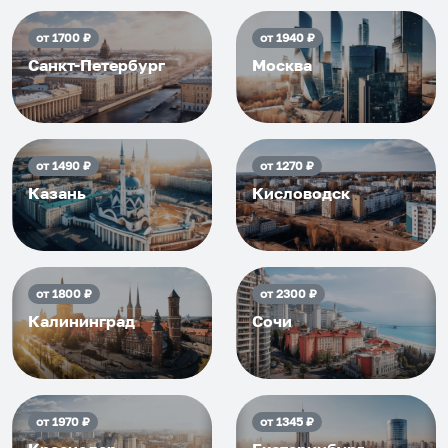
от
1700
₽
от
1940
₽
Санкт-Петербург
Москва
от
1490
₽
от
1270
₽
Казань
Кисловодск
от
1800
₽
от
2300
₽
Калининград
Сочи
от
1970
₽
от
1345
₽