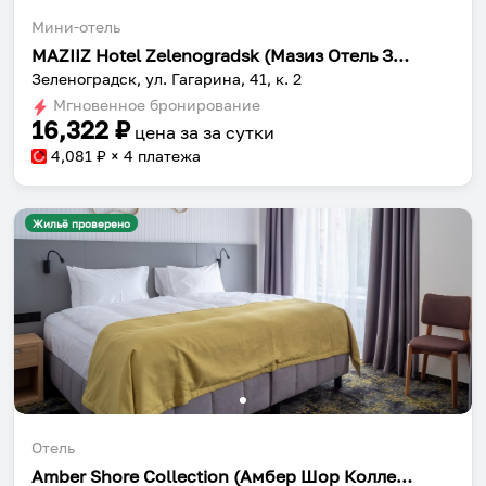
Мини-отель
MAZIIZ Hotel Zelenogradsk (Мазиз Отель Зеленоградск)
Зеленоградск, ул. Гагарина, 41, к. 2
Мгновенное бронирование
16,322
₽
цена за
за сутки
4,081
₽ × 4 платежа
Жильё проверено
Отель
Amber Shore Collection (Амбер Шор Коллекшн)
Собери путешествие без сложностей