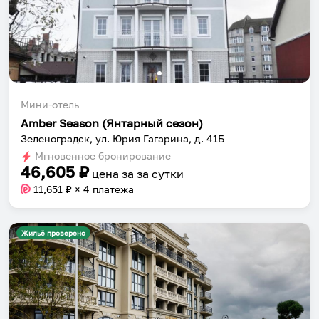
Мини-отель
Amber Season (Янтарный сезон)
Зеленоградск, ул. Юрия Гагарина, д. 41Б
Мгновенное бронирование
46,605
₽
цена за
за сутки
11,651
₽ × 4 платежа
Жильё проверено