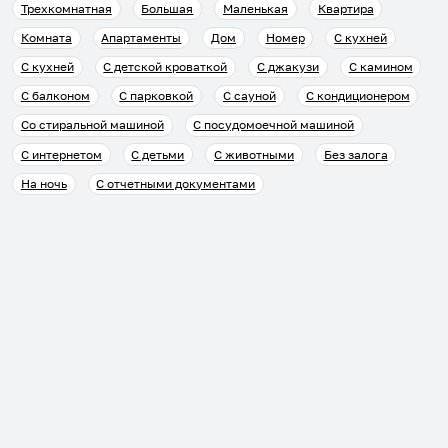
Трехкомнатная
Большая
Маленькая
Квартира
Комната
Апартаменты
Дом
Номер
С кухней
С кухней
С детской кроваткой
С джакузи
С камином
С балконом
С парковкой
С сауной
С кондиционером
Со стиральной машиной
С посудомоечной машиной
С интернетом
С детьми
С животными
Без залога
На ночь
С отчетными документами