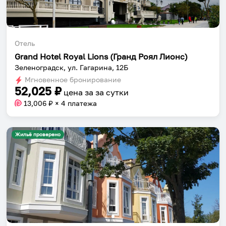
Отель
Grand Hotel Royal Lions (Гранд Роял Лионс)
Зеленоградск, ул. Гагарина, 12Б
Мгновенное бронирование
52,025
₽
цена за
за сутки
13,006
₽ × 4 платежа
Жильё проверено