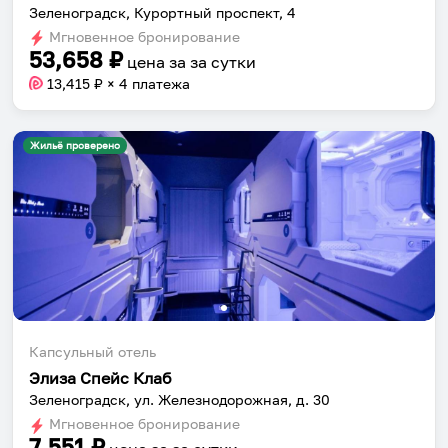
Зеленоградск, Курортный проспект, 4
Сохраняй места, повторяй маршруты, находи
Мгновенное бронирование
53,658
₽
компанию и бронируй жильё в одном
цена за
за сутки
приложении.
13,415
₽ × 4 платежа
Жильё проверено
Установить приложение
Капсульный отель
Элиза Спейс Клаб
Зеленоградск, ул. Железнодорожная, д. 30
Мгновенное бронирование
7,551
₽