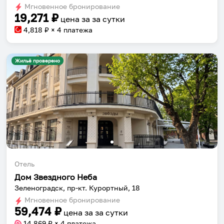
Мгновенное бронирование
changing
changing
19,271
₽
цена за
за сутки
dates.
dates.
4,818
₽ × 4 платежа
Жильё проверено
Отель
Дом Звездного Неба
Зеленоградск, пр-кт. Курортный, 18
Мгновенное бронирование
59,474
₽
цена за
за сутки
14,869
₽ × 4 платежа