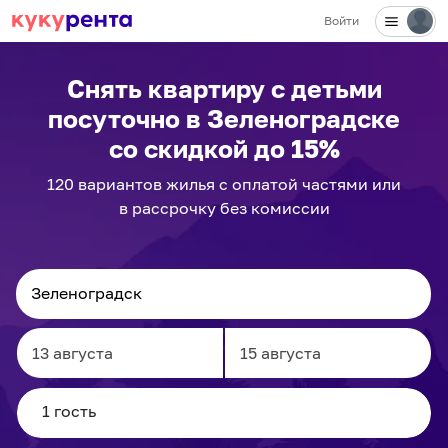
Войти
✕
Снять квартиру с детьми
посуточно
в Зеленоградске
со скидкой до 15%
120
вариантов
жилья с оплатой частями или
в рассрочку без комиссии
Navigate
Navigate
forward
backward
to
to