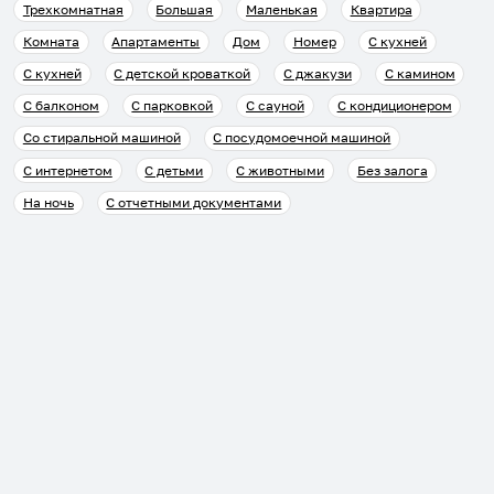
Трехкомнатная
Большая
Маленькая
Квартира
Комната
Апартаменты
Дом
Номер
С кухней
С кухней
С детской кроваткой
С джакузи
С камином
С балконом
С парковкой
С сауной
С кондиционером
Со стиральной машиной
С посудомоечной машиной
С интернетом
С детьми
С животными
Без залога
На ночь
С отчетными документами