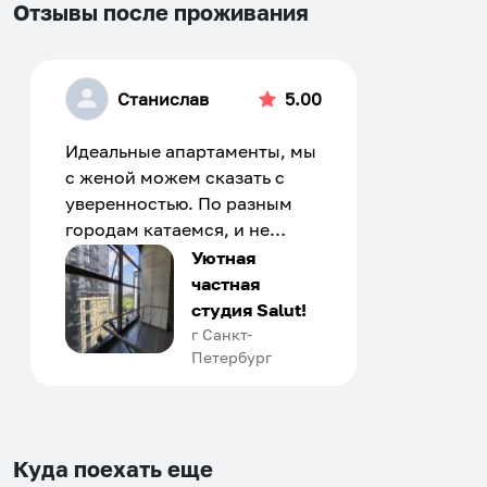
Отзывы после проживания
Станислав
5.00
Идеальные апартаменты, мы
с женой можем сказать с
уверенностью. По разным
городам катаемся, и не
только в России. Сервис на
Уютная
отличном уровне. Хозяин
частная
апартаментов доброй души
студия Salut!
человек, всегда можно
г Санкт-
Петербург
договориться, подскажет
что как и почему.
Рекомендуем на 100% и вам,
и друзьям и сами будем
приезжать еще...
Куда поехать еще