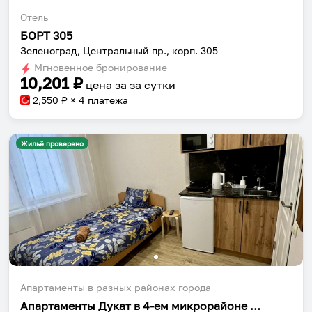
Отель
БОРТ 305
Зеленоград, Центральный пр., корп. 305
Мгновенное бронирование
10,201
₽
цена за
за сутки
2,550
₽ × 4 платежа
Жильё проверено
Апартаменты в разных районах города
Апартаменты Дукат в 4-ем микрорайоне к 405