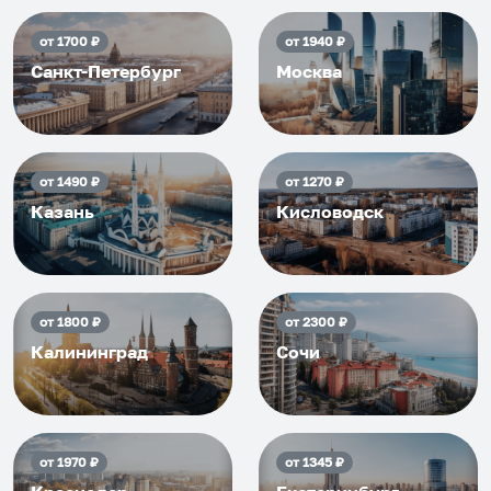
от
1700
₽
от
1940
₽
Санкт-Петербург
Москва
от
1490
₽
от
1270
₽
Казань
Кисловодск
от
1800
₽
от
2300
₽
Калининград
Сочи
от
1970
₽
от
1345
₽