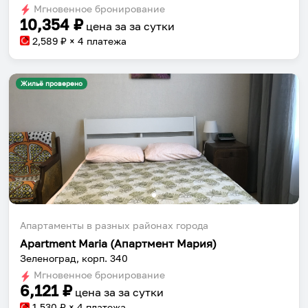
Мгновенное бронирование
changing
changing
10,354
₽
цена за
за сутки
dates.
dates.
2,589
₽ × 4 платежа
Жильё проверено
Апартаменты в разных районах города
Apartment Maria (Апартмент Мария)
Зеленоград, корп. 340
Мгновенное бронирование
6,121
₽
цена за
за сутки
1,530
₽ × 4 платежа