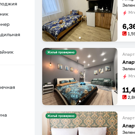
 лоджия
Зелен
Мгн
ник
онер
6,3
1,5
адильная
айник
Жильё проверено
Апарт
Апар
Зелен
Мгн
оечная
11,
2,8
уна
Жильё проверено
Апарт
Апар
Зелен