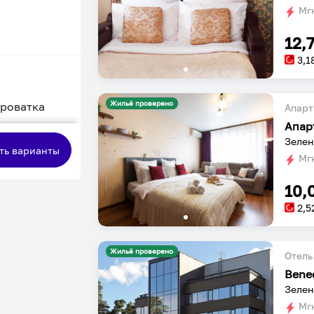
Мгн
12,
3,1
Жильё проверено
кроватка
Апарт
Апар
сная
Зелен
ть варианты
Мгн
10,
2,5
Жильё проверено
Отель
Bene
Зелен
Мгн