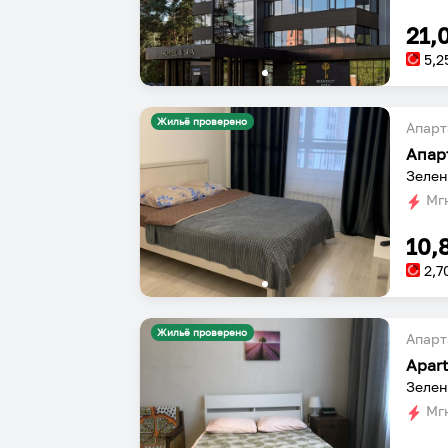
21,
5,2
Жильё проверено
Апарт
Апар
Зелен
Мгн
10,
2,7
Жильё проверено
Апарт
Apar
Зелен
Мгн