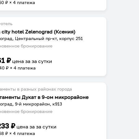
50
₽ × 4 платежа
отель
 city hotel Zelenograd (Ксения)
оград, Центральный пр-кт, корпус 251
овенное бронирование
61
₽
цена за
за сутки
40
₽ × 4 платежа
аменты в разных районах города
таменты Дукат в 9-ом микрорайоне
оград, 9-й микрорайон, к913
овенное бронирование
233
₽
цена за
за сутки
58
₽ × 4 платежа