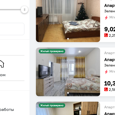
Зелен
Мгн
9,0
2,2
Жильё проверено
Апарт
Зелен
Мгн
ом
Уникальное
10,
2,5
Жильё проверено
Апарт
 работы