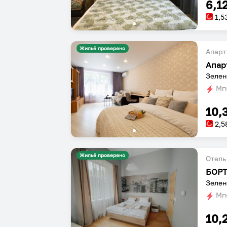
6,1
1,5
Жильё проверено
Апарт
Апар
Зелен
Мгн
10,
2,5
Жильё проверено
Отель
БОРТ
Зелен
Мгн
10,