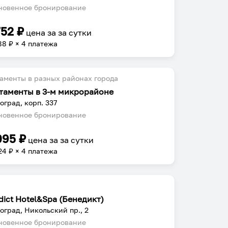
овенное бронирование
752
₽
цена за
за сутки
88
₽ × 4 платежа
аменты в разных районах города
таменты в 3-м микрорайоне
оград, корп. 337
овенное бронирование
095
₽
цена за
за сутки
24
₽ × 4 платежа
dict Hotel&Spa (Бенедикт)
оград, Никольский пр., 2
овенное бронирование