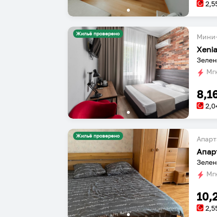
2,5
Жильё проверено
Мини-
Xenia
Зелен
Мгн
8,1
2,0
Жильё проверено
Апарт
Апар
Зелен
Мгн
10,
2,5