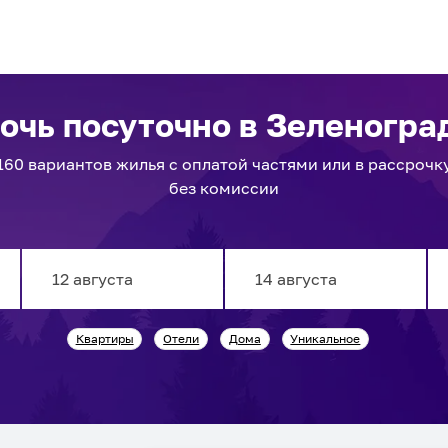
ночь посуточно
в Зеленогра
160
вариантов
жилья с оплатой частями или в рассрочк
без комиссии
Navigate
Navigate
Квартиры
Отели
Дома
Уникальное
forward
backward
to
to
interact
interact
with
with
the
the