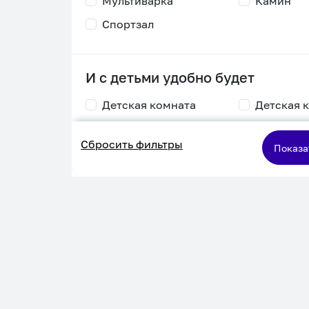
Мультиварка
Камин
Спортзал
И с детьми удобно будет
Детская комната
Детская 
Столик для
Двухъяру
Сбросить фильтры
кормления
кровать
Показа
Пеленальный стол
Игровая приставка