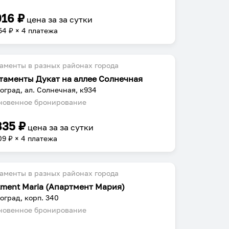
016
₽
цена за
за сутки
54
₽ × 4 платежа
аменты в разных районах города
таменты Дукат на аллее Солнечная
оград, ал. Солнечная, к934
овенное бронирование
835
₽
цена за
за сутки
09
₽ × 4 платежа
аменты в разных районах города
tment Maria (Апартмент Мария)
оград, корп. 340
овенное бронирование