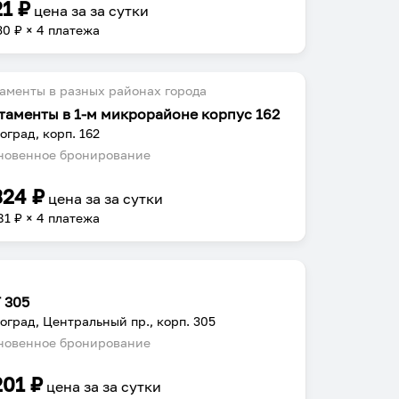
21
₽
цена за
за сутки
30
₽ × 4 платежа
аменты в разных районах города
таменты в 1-м микрорайоне корпус 162
оград, корп. 162
овенное бронирование
324
₽
цена за
за сутки
81
₽ × 4 платежа
 305
оград, Центральный пр., корп. 305
овенное бронирование
201
₽
цена за
за сутки