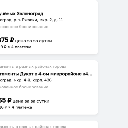
учёных Зеленоград
град, р.п. Ржавки, мкр. 2, д. 11
овенное бронирование
875
₽
цена за
за сутки
19
₽ × 4 платежа
аменты в разных районах города
Апартаменты Дукат в 4-ом микрорайоне к436
оград, мкр. 4-й, корп. 436
овенное бронирование
65
₽
цена за
за сутки
16
₽ × 4 платежа
аменты в разных районах города