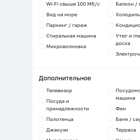
Wi-Fi свыше 100 Мб/с
Балкон /
Вид на море
Холодиль
Паркинг / гараж
Кондици
Стиральная машина
Утюг и гл
доска
Микроволновка
Электроч
Дополнительное
Телевизор
Посудом
машина
Посуда и
принадлежности
Фен
Полотенца
Баня / са
Джакузи
Терраса