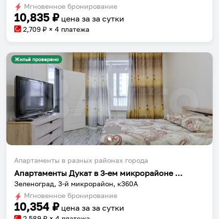
shortcuts
shortcuts
Мгновенное бронирование
for
for
10,835
₽
цена за
за сутки
changing
changing
2,709
₽ × 4 платежа
dates.
dates.
Жильё проверено
Апартаменты в разных районах города
Апартаменты Дукат в 3-ем микрорайоне к360А
Зеленоград, 3-й микрорайон, к360А
Мгновенное бронирование
10,354
₽
цена за
за сутки
2,589
₽ × 4 платежа