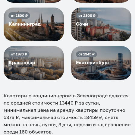
от
1800
₽
от
2300
₽
Калининград
Сочи
от
1970
₽
от
1345
₽
Краснодар
Екатеринбург
Квартиры с кондиционером в Зеленограде
сдаются
по средней стоимости
13440
₽ за сутки,
минимальная цена на аренду квартиры посуточно
5376
₽, максимальная стоимость
18459
₽, снять
можно на ночь, сутки, 3 дня, неделю и т.д сравнение
среди
160
объектов
.