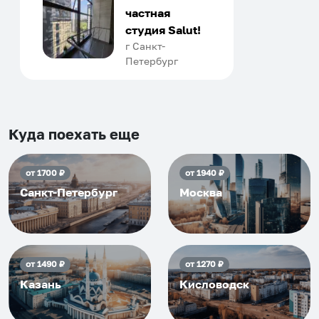
отличном уровне. Хозяин
частная
апартаментов доброй души
студия Salut!
человек, всегда можно
г Санкт-
Петербург
договориться, подскажет
что как и почему.
Рекомендуем на 100% и вам,
и друзьям и сами будем
приезжать еще...
Куда поехать еще
от
1700
₽
от
1940
₽
Санкт-Петербург
Москва
от
1490
₽
от
1270
₽
Казань
Кисловодск