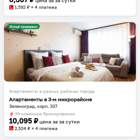
цена за
за сутки
1,592
₽ × 4 платежа
Жильё проверено
Апартаменты в разных районах города
Апартаменты в 3-м микрорайоне
Собери путешествие без сложностей
Зеленоград, корп. 337
Сохраняй места, повторяй маршруты, находи
Мгновенное бронирование
компанию и бронируй жильё в одном
10,095
₽
цена за
за сутки
приложении.
2,524
₽ × 4 платежа