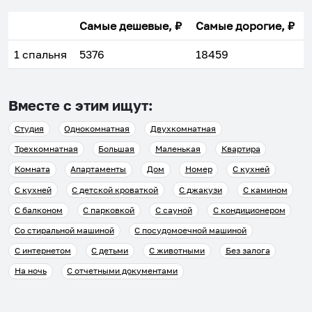
Самые дешевые, ₽
Самые дорогие, ₽
1 спальня
5376
18459
Вместе с этим ищут:
Студия
Однокомнатная
Двухкомнатная
Трехкомнатная
Большая
Маленькая
Квартира
Комната
Апартаменты
Дом
Номер
С кухней
С кухней
С детской кроваткой
С джакузи
С камином
С балконом
С парковкой
С сауной
С кондиционером
Со стиральной машиной
С посудомоечной машиной
С интернетом
С детьми
С животными
Без залога
На ночь
С отчетными документами