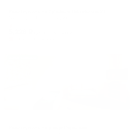
Апартаменты в разных районах города
Квартиркинъ на бульваре Пищевиков 23
Воркута, б-р Пищевиков, 23
Мгновенное бронирование
5,228
₽
цена за
за сутки
1,307
₽ × 4 платежа
Жильё проверено
Апартаменты в разных районах города
Квартиркинъ на улице Парковая
Воркута, ул. Парковая, 40А