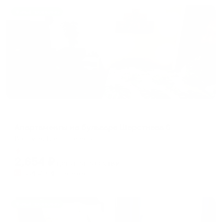
Жильё проверено
Апартаменты в разных районах города
Апартаменты на бульваре Шерстнева 6
Воркута, Шерстнева 6
Мгновенное бронирование
2,654
₽
цена за
за сутки
664
₽ × 4 платежа
Жильё проверено