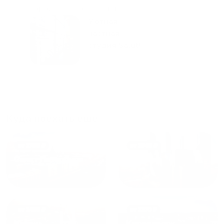
городам катаемся, и не
только в России. Сервис на
Уютная
отличном уровне. Хозяин
частная
апартаментов доброй души
студия Salut!
человек, всегда можно
г Санкт-
Петербург
договориться, подскажет
что как и почему.
Рекомендуем на 100% и вам,
и друзьям и сами будем
приезжать еще...
Куда поехать еще
от
1700
₽
от
1940
₽
Санкт-Петербург
Москва
от
1490
₽
от
1270
₽
Казань
Кисловодск