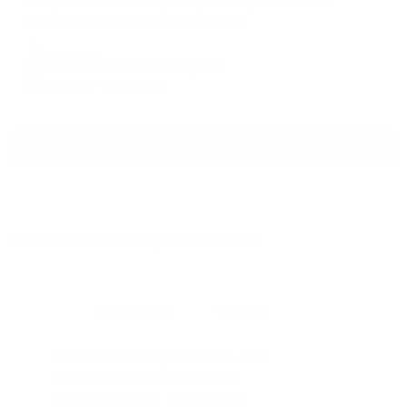
Апартаменты на Бульваре Пищевиков 35а
Воркута, Бульвар Пищевиков, 35а
Мгновенное бронирование
4,042
₽
цена за
за сутки
1,011
₽ × 4 платежа
Смотреть все
Отзывы после проживания
Станислав
5.00
Идеальные апартаменты, мы
с женой можем сказать с
уверенностью. По разным