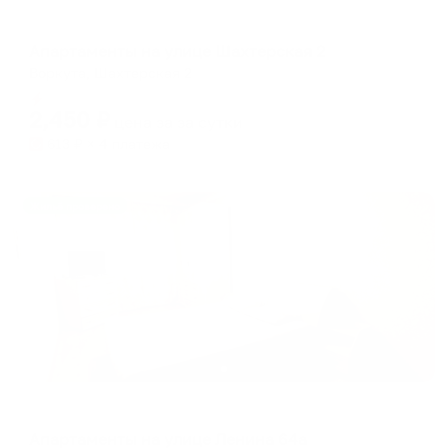
Апартаменты в разных районах города
Апартаменты на улице Шахтерская 2
Воркута, Шахтерская 2
Мгновенное бронирование
2,450
₽
цена за
за сутки
613
₽ × 4 платежа
Жильё проверено
Апартаменты в разных районах города
Апартаменты на улице Ленина 64а