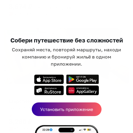
3,674
₽
цена за
за сутки
919
₽ × 4 платежа
Жильё проверено
Собери путешествие без сложностей
Сохраняй места, повторяй маршруты, находи
компанию и бронируй жильё в одном
приложении.
Апартаменты в разных районах города
Шерстнева 59
Воркута, б-р Шерстнёва, 17
Установить приложение
Мгновенное бронирование
3,265
₽
цена за
за сутки
816
₽ × 4 платежа