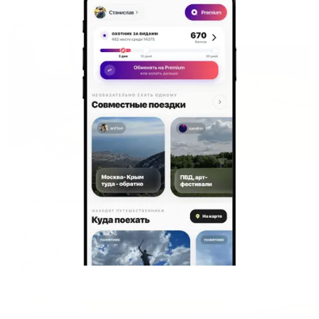
Жильё проверено
Апартаменты в разных районах города
Апартаменты на улице Тиманская 4
Воркута, Тиманская 4
Мгновенное бронирование
3,471
₽
цена за
за сутки
868
₽ × 4 платежа
Жильё проверено