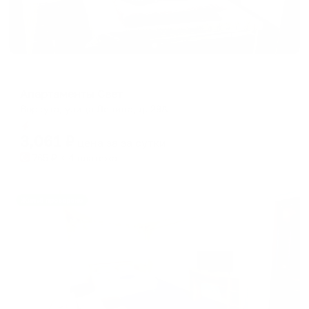
Апартаменты в разных районах города
Апартаменты Свет
Воркута, улица Ленина, д. 29А
Мгновенное бронирование
3,061
₽
цена за
за сутки
765
₽ × 4 платежа
Жильё проверено