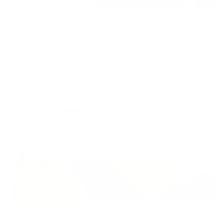
Апартаменты в разных районах города
Квартиркинъ на улице Ленина 64Б
Воркута, ул. Ленина, 64Б
Мгновенное бронирование
6,971
₽
цена за
за сутки
1,743
₽ × 4 платежа
Жильё проверено
Отель