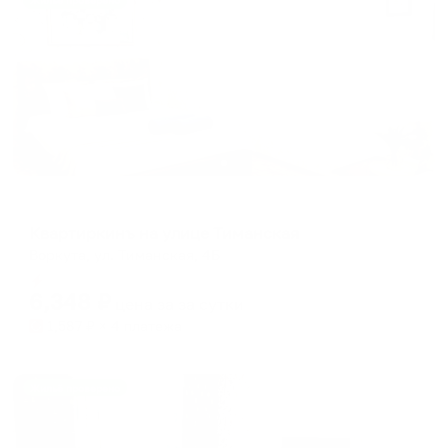
Жильё проверено
Апартаменты в разных районах города
Квартиркинъ на улице Тиманская
Воркута, ул. Тиманская, 4Б
Мгновенное бронирование
6,348
₽
цена за
за сутки
1,587
₽ × 4 платежа
Жильё проверено