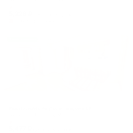
Мгновенное бронирование
5,228
₽
цена за
за сутки
1,307
₽ × 4 платежа
Жильё проверено
Апартаменты в разных районах города
Квартиркинъ на улице Гагарина 9А
Воркута, ул. Гагарина, 9А
Мгновенное бронирование
5,477
₽
цена за
за сутки