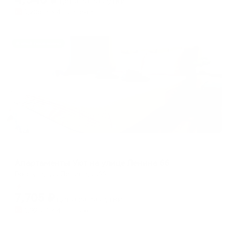
цена за
за сутки
1,235
₽ × 4 платежа
Жильё проверено
Апартаменты в разных районах города
Апартаменты Уют на улице Ленина 66
Воркута, ул. Ленина, д.66
Мгновенное бронирование
7,705
₽
цена за
за сутки
1,926
₽ × 4 платежа