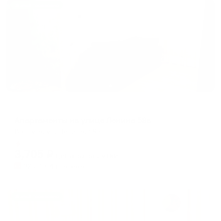
Жильё проверено
Апартаменты в разных районах города
Апартаменты на улице Ленина 58в
Воркута, ул. Ленина, 58в
Мгновенное бронирование
3,705
₽
цена за
за сутки
926
₽ × 4 платежа
Жильё проверено