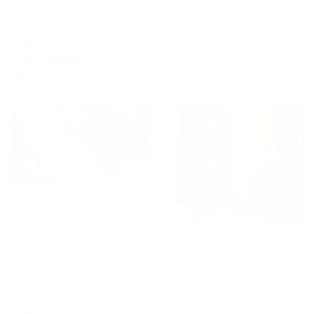
Север
Воркута, ул. Автозаводская, 18
Мгновенное бронирование
4,577
₽
цена за
за сутки
1,144
₽ × 4 платежа
Жильё проверено
Апартаменты в разных районах города
Апартаменты на бульваре Шерстнева 12Б
Воркута, бульвар Шерстнева, 12Б
Мгновенное бронирование