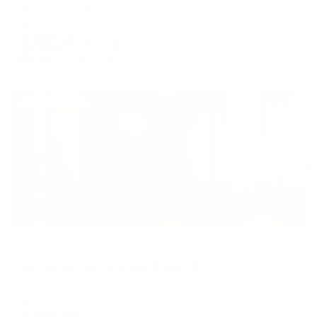
Воркута, ул. Ленина, 64а
Мгновенное бронирование
5,611
₽
цена за
за сутки
1,403
₽ × 4 платежа
Жильё проверено
Апартаменты в разных районах города
Апартаменты на улице Гоголя 7
Воркута, ул. Гоголя, 7
Мгновенное бронирование
4,940
₽