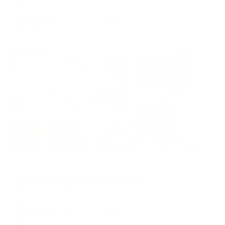
shortcuts
shortcuts
Мгновенное бронирование
for
for
5,602
₽
цена за
за сутки
changing
changing
1,401
₽ × 4 платежа
dates.
dates.
Жильё проверено
Апартаменты в разных районах города
Апартаменты на Комарова 2 (74)
Воркута, ул. Комарова, 2
Мгновенное бронирование
3,061
₽
цена за
за сутки
765
₽ × 4 платежа