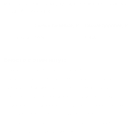
можно на ночь, сутки, 3 дня, неделю и т.д сравнение
среди
350
объектов
.
Самые дешевые, ₽
Самые дорогие, ₽
1 спальня
1996
6768
Вместе с этим ищут:
Студия
Однокомнатная
Двухкомнатная
Трехкомнатная
Большая
Маленькая
Квартира
Комната
Апартаменты
Дом
Номер
С кухней
С кухней
С детской кроваткой
С джакузи
С камином
С балконом
С парковкой
С сауной
С кондиционером
Со стиральной машиной
С посудомоечной машиной
С интернетом
С детьми
С животными
Без залога
На ночь
С отчетными документами