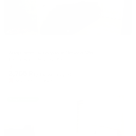
Апартаменты в разных районах города
Апартаменты на улице Ленина 58в
Воркута, ул. Ленина, 58в
Мгновенное бронирование
3,705
₽
цена за
за сутки
926
₽ × 4 платежа
Жильё проверено