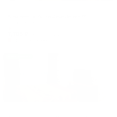
Апартаменты в разных районах города
Апартаменты Уют на улице Ленина 66
Воркута, ул. Ленина, д.66
Мгновенное бронирование
7,705
₽
цена за
за сутки
1,926
₽ × 4 платежа
Жильё проверено
Апартаменты в разных районах города