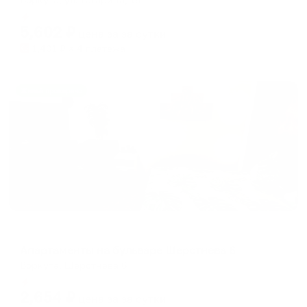
Мгновенное бронирование
5,602
₽
цена за
за сутки
1,401
₽ × 4 платежа
Жильё проверено
Апартаменты в разных районах города
Апартаменты на бульваре Шерстнева 6
Воркута, Шерстнева 6
Мгновенное бронирование
2,654
₽
цена за
за сутки