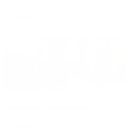
Воркута, Бульвар Пищевиков, 35а
Мгновенное бронирование
4,042
₽
цена за
за сутки
1,011
₽ × 4 платежа
Жильё проверено
Апартаменты в разных районах города
Апартаменты на улице Ленина 28А
Воркута, улица Ленина, 28А
Мгновенное бронирование
4,694
₽