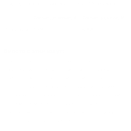
дня, неделю и т.д сравнение среди
410
объектов
.
Самые дешевые, ₽
Самые дорогие, ₽
1 спальня
1996
6768
Вместе с этим ищут:
Студия
Однокомнатная
Двухкомнатная
Трехкомнатная
Большая
Маленькая
Квартира
Комната
Апартаменты
Дом
Номер
С кухней
С кухней
С детской кроваткой
С джакузи
С камином
С балконом
С парковкой
С сауной
С кондиционером
Со стиральной машиной
С посудомоечной машиной
С интернетом
С детьми
С животными
Без залога
На ночь
С отчетными документами