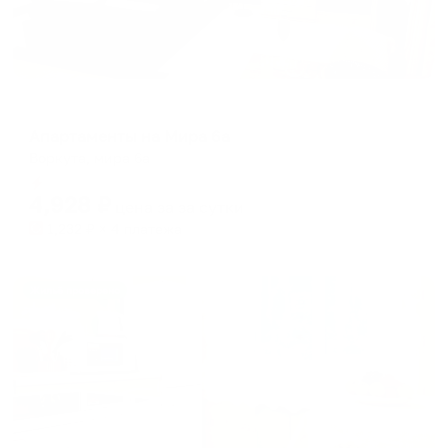
Апартаменты в разных районах города
Апартаменты на Мира 6а
Воркута, мира 6а
Мгновенное бронирование
4,928
₽
цена за
за сутки
1,232
₽ × 4 платежа
Жильё проверено