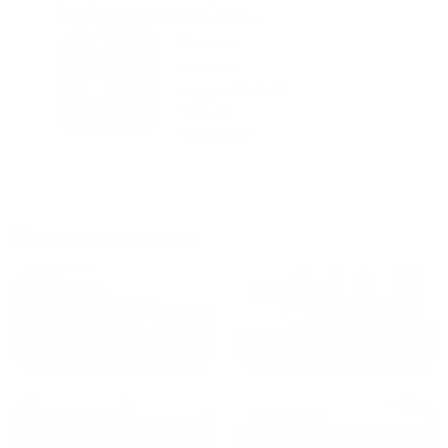
городам катаемся, и не
только в России. Сервис на
Уютная
отличном уровне. Хозяин
частная
апартаментов доброй души
студия Salut!
человек, всегда можно
г Санкт-
Петербург
договориться, подскажет
что как и почему.
Рекомендуем на 100% и вам,
и друзьям и сами будем
приезжать еще...
Куда поехать еще
от
1700
₽
от
1940
₽
Санкт-Петербург
Москва
от
1490
₽
от
1270
₽
Казань
Кисловодск