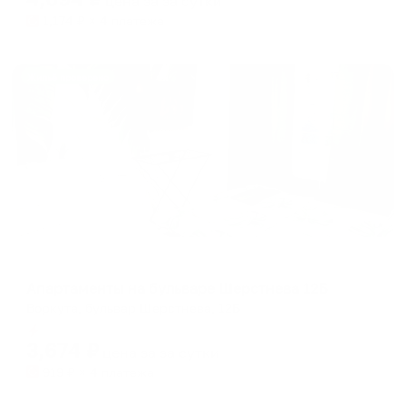
цена за
за сутки
1,174
₽ × 4 платежа
Жильё проверено
Апартаменты в разных районах города
Апартаменты на бульваре Шерстнева 12Б
Воркута, бульвар Шерстнева, 12Б
Мгновенное бронирование
3,674
₽
цена за
за сутки
919
₽ × 4 платежа