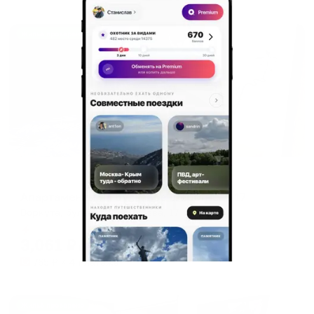
Жильё проверено
Апартаменты в разных районах города
Апартаменты на бульваре Шерстнева 17
Воркута, бульвар Шерстнева, 17
Мгновенное бронирование
3,061
₽
цена за
за сутки
765
₽ × 4 платежа
Жильё проверено