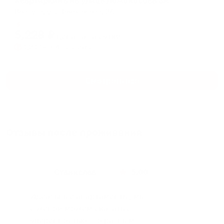
Квартиркинъ на улице Ломоносова 3А
Воркута, ул. Ломоносова, 3А
Мгновенное бронирование
5,228
₽
цена за
за сутки
1,307
₽ × 4 платежа
Смотреть все
Отзывы после проживания
Станислав
5.00
Идеальные апартаменты, мы
с женой можем сказать с
уверенностью. По разным