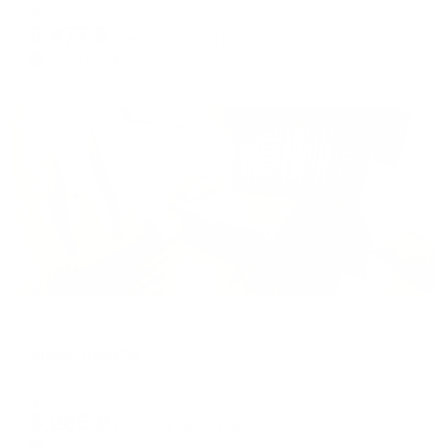
dates.
Мгновенное бронирование
dates.
5,477
₽
цена за
за сутки
1,369
₽ × 4 платежа
Жильё проверено
Апартаменты в разных районах города
Шерстнева 59
Воркута, б-р Шерстнёва, 17
Мгновенное бронирование
3,265
₽
цена за
за сутки
816
₽ × 4 платежа