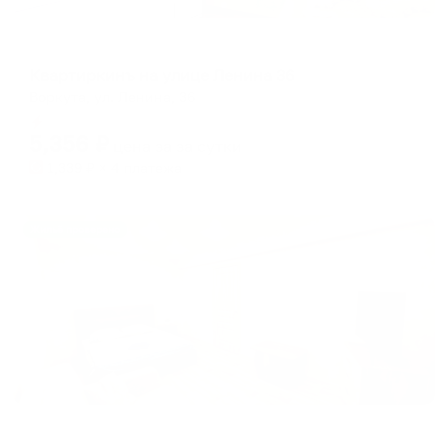
Апартаменты в разных районах города
Квартиркинъ на улице Ленина 36
Воркута, ул. Ленина, 36
Мгновенное бронирование
5,356
₽
цена за
за сутки
1,339
₽ × 4 платежа
Жильё проверено
Апартаменты в разных районах города