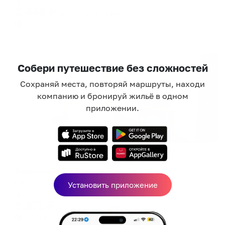
2,448
₽
цена за
за сутки
612
₽ × 4 платежа
Жильё проверено
Собери путешествие без сложностей
Сохраняй места, повторяй маршруты, находи
компанию и бронируй жильё в одном
приложении.
Апартаменты в разных районах города
Квартиркинъ на улице Ленина 64Б
Воркута, ул. Ленина, 64Б
Установить приложение
Мгновенное бронирование
6,971
₽
цена за
за сутки
1,743
₽ × 4 платежа