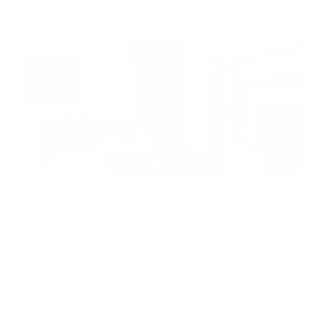
664
₽ × 4 платежа
Жильё проверено
Апартаменты в разных районах города
Апартаменты на улице Яновского 4а
Воркута, ул. Яновского, 4а
Мгновенное бронирование
4,377
₽
цена за
за сутки
1,094
₽ × 4 платежа