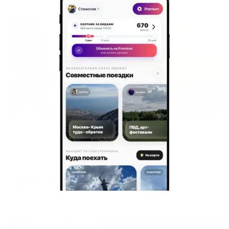
Жильё проверено
Апартаменты в разных районах города
Апартаменты на улице Энгельса 7
Воркута, улица Энгельса, 7
Мгновенное бронирование
3,471
₽
цена за
за сутки
868
₽ × 4 платежа
Жильё проверено