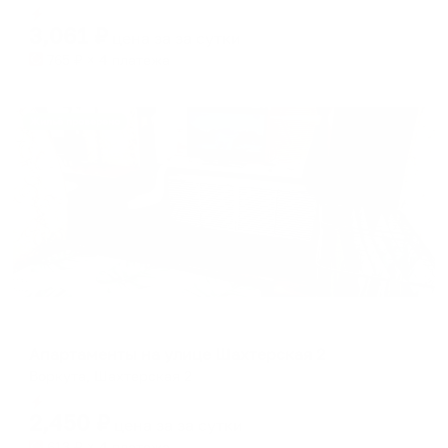
Мгновенное бронирование
changing
changing
3,061
₽
цена за
за сутки
dates.
dates.
765
₽ × 4 платежа
Жильё проверено
Апартаменты в разных районах города
Апартаменты на улице Шахтерская 2
Воркута, Шахтерская 2
Мгновенное бронирование
2,450
₽
цена за
за сутки
613
₽ × 4 платежа