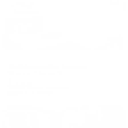
Жильё проверено
Апартаменты в разных районах города
Квартиркинъ на улице Тиманская
Воркута, ул. Тиманская, 4Б
Мгновенное бронирование
6,348
₽
цена за
за сутки
1,587
₽ × 4 платежа
Жильё проверено