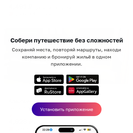
4,491
₽
цена за
за сутки
1,123
₽ × 4 платежа
Жильё проверено
Собери путешествие без сложностей
Сохраняй места, повторяй маршруты, находи
компанию и бронируй жильё в одном
приложении.
Апартаменты в разных районах города
Апартаменты на Мира 6а
Воркута, мира 6а
Установить приложение
Мгновенное бронирование
4,928
₽
цена за
за сутки
1,232
₽ × 4 платежа