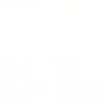
Апартаменты в разных районах города
Апартаменты на бульваре Шерстнева 15А
Воркута, бульвар Шерстнева, 15А
Мгновенное бронирование
3,061
₽
цена за
за сутки
765
₽ × 4 платежа
Жильё проверено