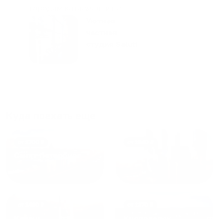
городам катаемся, и не
только в России. Сервис на
Уютная
отличном уровне. Хозяин
частная
апартаментов доброй души
студия Salut!
человек, всегда можно
г Санкт-
Петербург
договориться, подскажет
что как и почему.
Рекомендуем на 100% и вам,
и друзьям и сами будем
приезжать еще...
Куда поехать еще
от
1700
₽
от
1940
₽
Санкт-Петербург
Москва
от
1490
₽
от
1270
₽
Казань
Кисловодск