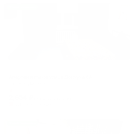
Жильё проверено
Апартаменты в разных районах города
Апартаменты на улице Дончука 6А
Воркута, Дончука 6а
Мгновенное бронирование
2,654
₽
цена за
за сутки
664
₽ × 4 платежа
Жильё проверено