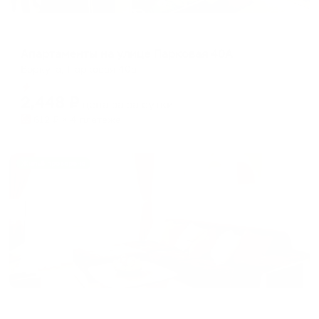
Апартаменты в разных районах города
Апартаменты на улице Парковая 40А
Воркута, Парковая 40а
Мгновенное бронирование
2,448
₽
цена за
за сутки
612
₽ × 4 платежа
Жильё проверено
Апартаменты в разных районах города