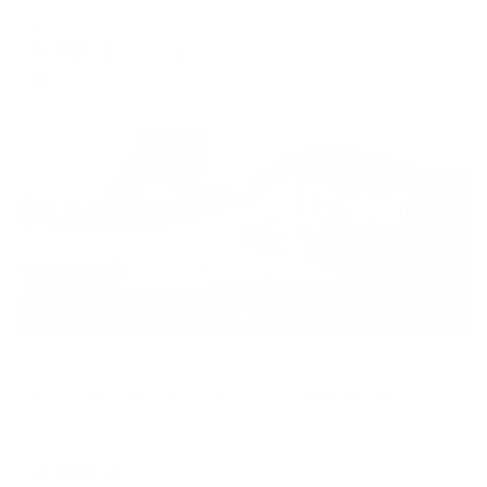
Мгновенное бронирование
5,101
₽
цена за
за сутки
1,275
₽ × 4 платежа
Жильё проверено
Апартаменты в разных районах города
Апартаменты на Бульваре Пищевиков 35а
Воркута, Бульвар Пищевиков, 35а
Мгновенное бронирование
4,042
₽
цена за
за сутки