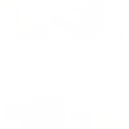
Апартаменты в разных районах города
Шерстнева 59
Воркута, б-р Шерстнёва, 17
Мгновенное бронирование
3,265
₽
цена за
за сутки
816
₽ × 4 платежа
Жильё проверено