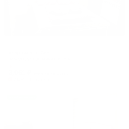
Апартаменты в разных районах города
Апартаменты Свет
Воркута, улица Ленина, д. 29А
Мгновенное бронирование
3,061
₽
цена за
за сутки
765
₽ × 4 платежа
Жильё проверено