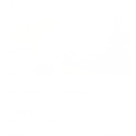
1,011
₽ × 4 платежа
Жильё проверено
Апартаменты в разных районах города
Квартиркинъ на улице Парковая
Воркута, ул. Парковая, 40А
Мгновенное бронирование
5,976
₽
цена за
за сутки
1,494
₽ × 4 платежа