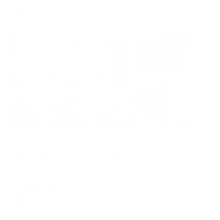
цена за
за сутки
569
₽ × 4 платежа
Жильё проверено
Апартаменты в разных районах города
Апартаменты на Комарова 2 (74)
Воркута, ул. Комарова, 2
Мгновенное бронирование
3,061
₽
цена за
за сутки
765
₽ × 4 платежа