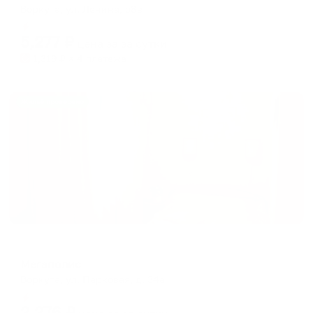
Воркута, ул. Ленина, 58в
Мгновенное бронирование
5,277
₽
цена за
за сутки
1,319
₽ × 4 платежа
Жильё проверено
Отель
Мегаполис
Воркута, ул. Парковая, д. 34а
Мгновенное бронирование
2,276
₽