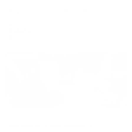
Апартаменты в разных районах города
Апартаменты на улице Ленина 36А
Воркута, улица Ленина, 36А
Мгновенное бронирование
4,491
₽
цена за
за сутки
1,123
₽ × 4 платежа
Жильё проверено
Апартаменты в разных районах города
Апартаменты на улице Яновского 3
Воркута, улица Яновского, 3