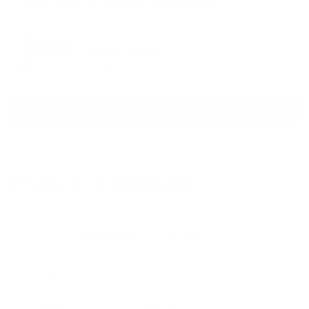
Апартаменты на улице Тиманская 8
Воркута, Тиманская 8
Мгновенное бронирование
3,265
₽
цена за
за сутки
816
₽ × 4 платежа
Смотреть все
Отзывы после проживания
Станислав
5.00
Идеальные апартаменты, мы
с женой можем сказать с
уверенностью. По разным