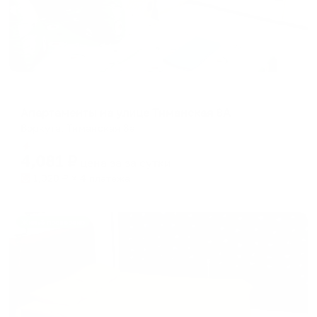
Апартаменты в разных районах города
Апартаменты на улице Тиманская 8А
Воркута, Тиманская 8а
Мгновенное бронирование
4,081
₽
цена за
за сутки
1,020
₽ × 4 платежа
Жильё проверено