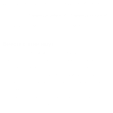
дня, неделю и т.д сравнение среди
330
объектов
.
Самые дешевые, ₽
Самые дорогие, ₽
1 спальня
1996
5904
Вместе с этим ищут:
Студия
Однокомнатная
Двухкомнатная
Трехкомнатная
Большая
Маленькая
Квартира
Комната
Апартаменты
Дом
Номер
С кухней
С кухней
С детской кроваткой
С джакузи
С камином
С балконом
С парковкой
С сауной
С кондиционером
Со стиральной машиной
С посудомоечной машиной
С интернетом
С детьми
С животными
Без залога
На ночь
С отчетными документами