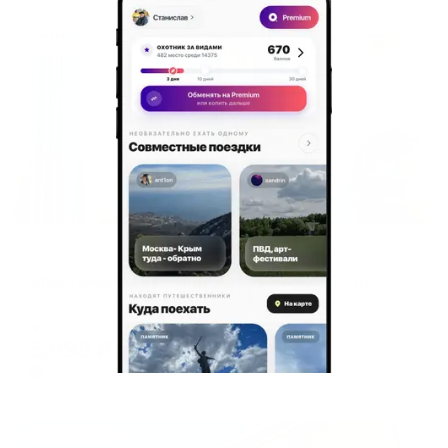
Жильё проверено
Апартаменты в разных районах города
Апартаменты на улице Карла Маркса 103Б
Вологда, ул. Карла Маркса, 103Б
Мгновенное бронирование
5,098
₽
цена за
за сутки
1,275
₽ × 4 платежа
Жильё проверено