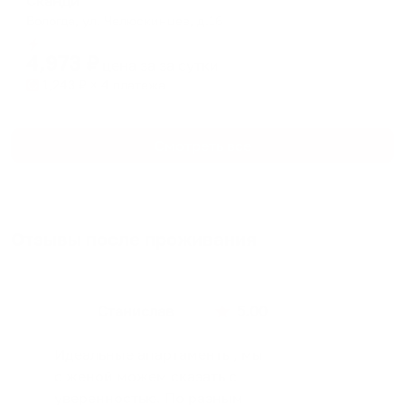
Сканди
Вологда, ул. Челюскинцев, д.16
Мгновенное бронирование
4,973
₽
цена за
за сутки
1,243
₽ × 4 платежа
Смотреть все
Отзывы после проживания
Станислав
5.00
Идеальные апартаменты, мы
с женой можем сказать с
уверенностью. По разным