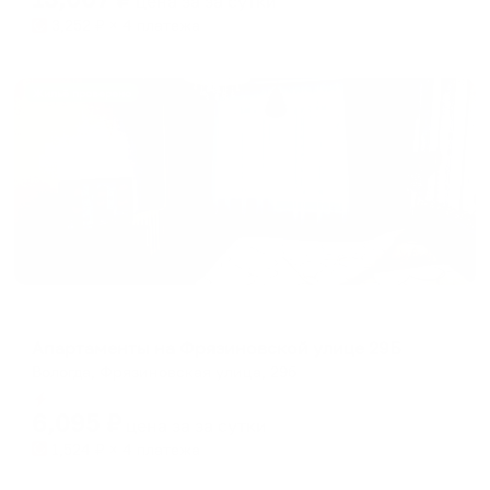
цена за
за сутки
3,252
₽ × 4 платежа
Жильё проверено
Апартаменты в разных районах города
Апартаменты на Фрязиновской улице 29Б
Вологда, Фрязиновская улица, 29б
Мгновенное бронирование
6,095
₽
цена за
за сутки
1,524
₽ × 4 платежа