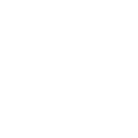
можно на ночь, сутки, 3 дня, неделю и т.д сравнение
среди
460
объектов
.
Самые дешевые, ₽
Самые дорогие, ₽
1 спальня
2188
24372
Вместе с этим ищут:
Студия
Однокомнатная
Двухкомнатная
Трехкомнатная
Большая
Маленькая
Квартира
Комната
Апартаменты
Дом
Номер
С кухней
С кухней
С детской кроваткой
С джакузи
С камином
С балконом
С парковкой
С сауной
С кондиционером
Со стиральной машиной
С посудомоечной машиной
С интернетом
С детьми
С животными
Без залога
На ночь
С отчетными документами