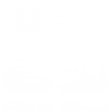
городам катаемся, и не
только в России. Сервис на
Уютная
отличном уровне. Хозяин
частная
апартаментов доброй души
студия Salut!
человек, всегда можно
г Санкт-
Петербург
договориться, подскажет
что как и почему.
Рекомендуем на 100% и вам,
и друзьям и сами будем
приезжать еще...
Куда поехать еще
от
1700
₽
от
1940
₽
Санкт-Петербург
Москва
от
1490
₽
от
1270
₽
Казань
Кисловодск