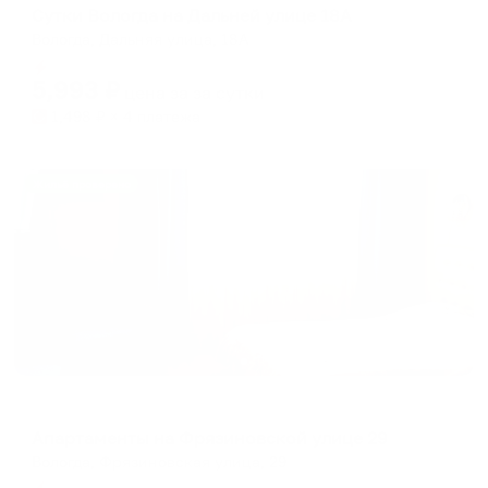
Сутки Вологда на Дальней улице 18А
Вологда, Дальняя улица, 18А
Мгновенное бронирование
5,993
₽
цена за
за сутки
1,498
₽ × 4 платежа
Жильё проверено
Апартаменты в разных районах города
Апартаменты на Фрязиновской улице 29
Вологда, Фрязиновская улица, 29
Мгновенное бронирование