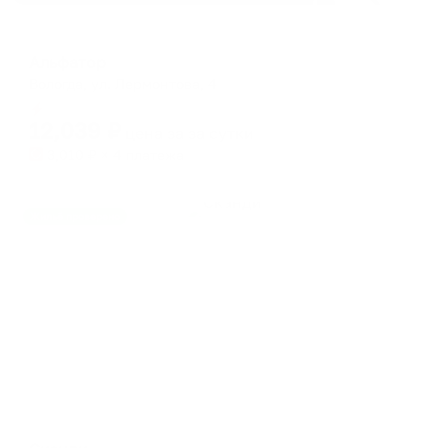
Отель
Альфатор
Вологда, ул. Лермонтова, 4
Мгновенное бронирование
12,039
₽
цена за
за сутки
3,010
₽ × 4 платежа
Жильё проверено
Мини-отель