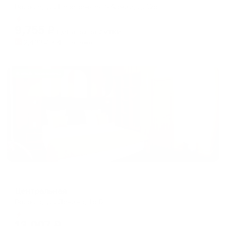
Вологда, ул. Набережная 6 Армии, д. 125
Мгновенное бронирование
9,755
₽
цена за
за сутки
2,439
₽ × 4 платежа
Жильё проверено
Отель
Центральная
Вологда, ул. Ленина, 15 Б
Мгновенное бронирование
13,007
₽