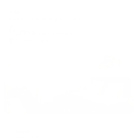
Отель
Аура
Вологда, ул. Благовещенская, д. 56
Мгновенное бронирование
11,019
₽
цена за
за сутки
2,755
₽ × 4 платежа
Жильё проверено
Отель
История
Вологда, ул. Воровского, 28