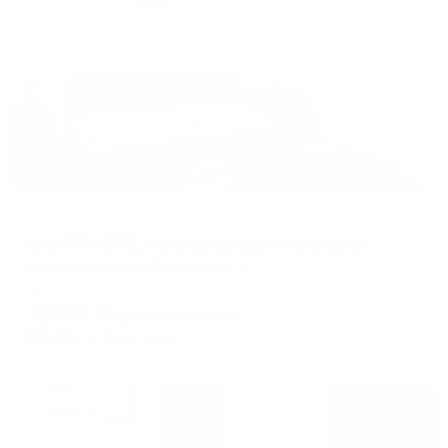
Жильё проверено
Мини-отель
SMART HOTEL Вологда (Смарт отель Вологда)
Вологда, площадь Бабушкина, 5
Мгновенное бронирование
2,491
₽
цена за
за сутки
623
₽ × 4 платежа
Жильё проверено