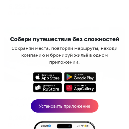
6,223
₽
цена за
за сутки
1,556
₽ × 4 платежа
Жильё проверено
Собери путешествие без сложностей
Сохраняй места, повторяй маршруты, находи
компанию и бронируй жильё в одном
приложении.
Отель
Спасская
Вологда, ул. Октябрьская, 25
Установить приложение
Мгновенное бронирование
6,288
₽
цена за
за сутки
1,572
₽ × 4 платежа