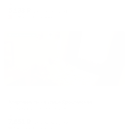
Мгновенное бронирование
changing
changing
5,133
₽
цена за
за сутки
dates.
dates.
1,283
₽ × 4 платежа
Жильё проверено
Апартаменты в разных районах города
Апартаменты на улице Ярославская
Вологда, ул. Ярославская, 5а
Мгновенное бронирование
7,651
₽
цена за
за сутки
1,913
₽ × 4 платежа