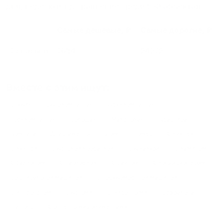
дня, неделю и т.д сравнение среди
530
объектов
.
Самые дешевые, ₽
Самые дорогие, ₽
1 спальня
1654
24372
Вместе с этим ищут:
Студия
Однокомнатная
Двухкомнатная
Трехкомнатная
Большая
Маленькая
Квартира
Комната
Апартаменты
Дом
Номер
С кухней
С кухней
С детской кроваткой
С джакузи
С камином
С балконом
С парковкой
С сауной
С кондиционером
Со стиральной машиной
С посудомоечной машиной
С интернетом
С детьми
С животными
Без залога
На ночь
С отчетными документами