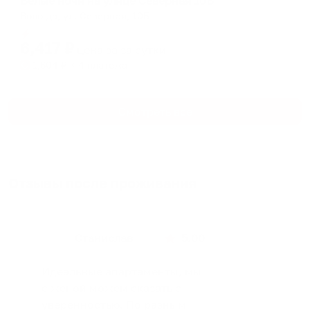
Белые ночи на улице Северная 10Б
Вологда, ул. Северная, 10Б
Мгновенное бронирование
6,417
₽
цена за
за сутки
1,604
₽ × 4 платежа
Смотреть все
Отзывы после проживания
Станислав
5.00
Идеальные апартаменты, мы
с женой можем сказать с
уверенностью. По разным