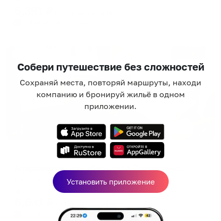
5,391
₽
цена за
за сутки
1,348
₽ × 4 платежа
Жильё проверено
Собери путешествие без сложностей
Сохраняй места, повторяй маршруты, находи
компанию и бронируй жильё в одном
приложении.
Апартаменты в разных районах города
Апартаменты на набережной Пречистенская
Вологда, наб. Пречистенская, 74
Установить приложение
Мгновенное бронирование
6,631
₽
цена за
за сутки
1,658
₽ × 4 платежа