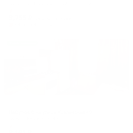
Вологда, ул. Набережная 6 Армии, д. 125
Мгновенное бронирование
9,755
₽
цена за
за сутки
2,439
₽ × 4 платежа
Жильё проверено
Апартаменты в разных районах города
НаСутки35 на улице Козленская 40
Вологда, Козленская 40
Мгновенное бронирование
8,161
₽