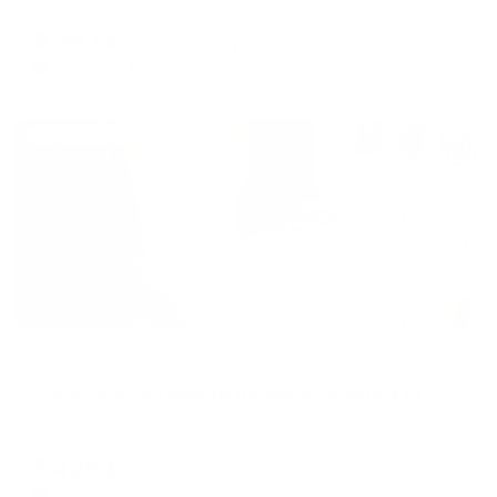
Мгновенное бронирование
changing
changing
9,947
₽
цена за
за сутки
dates.
dates.
2,487
₽ × 4 платежа
Жильё проверено
Апартаменты в разных районах города
Пятница Апартаменты на улице Гагарина 15
Вологда, ул. Гагарина, 15
Мгновенное бронирование
7,428
₽
цена за
за сутки
1,857
₽ × 4 платежа