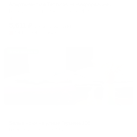
Апартаменты в Тепличном микрорайоне 4 корпус 2
Вологда, Тепличный микрорайон, 4к2
Мгновенное бронирование
5,611
₽
цена за
за сутки
1,403
₽ × 4 платежа
Жильё проверено
Апартаменты в разных районах города
Белые ночи на улице Герцена 106
Вологда, ул. Герцена, 106
Мгновенное бронирование