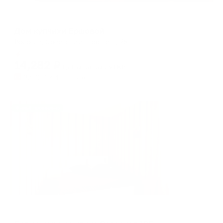
Мини-отель
Дом купчихи Ершовой
Вологда, Советский проспект, 78
Мгновенное бронирование
14,282
₽
цена за
за сутки
3,571
₽ × 4 платежа
Жильё проверено
Апартаменты в разных районах города