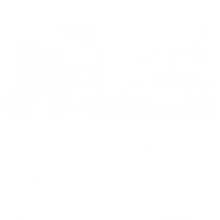
1,355
₽ × 4 платежа
Жильё проверено
Апартаменты в разных районах города
Сутки Вологда на улице Некрасова
Вологда, улица Некрасова, 65
Мгновенное бронирование
5,739
₽
цена за
за сутки
1,435
₽ × 4 платежа