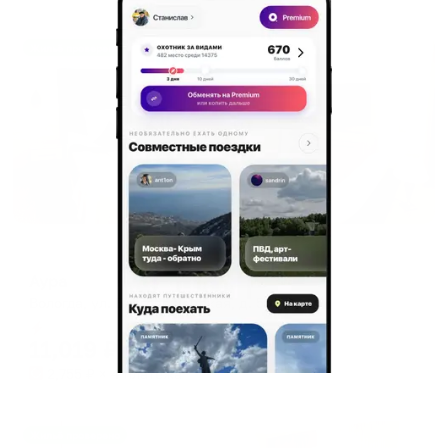
Жильё проверено
Отель
Аура
Вологда, ул. Благовещенская, д. 56
Мгновенное бронирование
11,019
₽
цена за
за сутки
2,755
₽ × 4 платежа
Жильё проверено