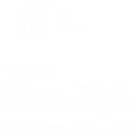
городам катаемся, и не
только в России. Сервис на
Уютная
отличном уровне. Хозяин
частная
апартаментов доброй души
студия Salut!
человек, всегда можно
г Санкт-
Петербург
договориться, подскажет
что как и почему.
Рекомендуем на 100% и вам,
и друзьям и сами будем
приезжать еще...
Куда поехать еще
от
1700
₽
от
1940
₽
Санкт-Петербург
Москва
от
1490
₽
от
1270
₽
Казань
Кисловодск