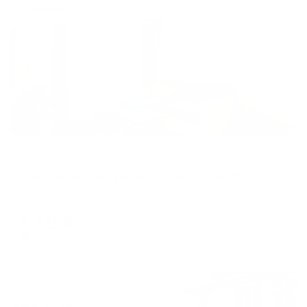
Жильё проверено
Апартаменты в разных районах города
Апартаменты на улице Фрязиновская 25г
Вологда, ул. Фрязиновская, 25г
Мгновенное бронирование
5,611
₽
цена за
за сутки
1,403
₽ × 4 платежа
Жильё проверено