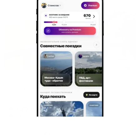
Жильё проверено
Апартаменты в разных районах города
Апартаменты на улице Мира, 90
Вологда, улица Мира, 90
Мгновенное бронирование
9,947
₽
цена за
за сутки
2,487
₽ × 4 платежа
Жильё проверено