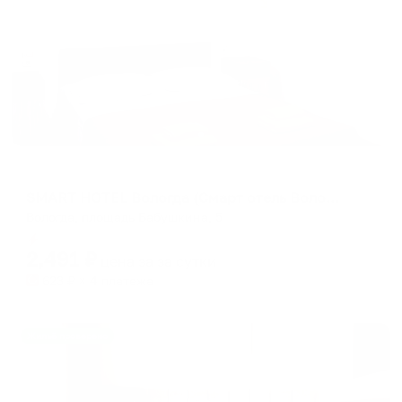
Мини-отель
SMART HOTEL Вологда (Смарт отель Вологда)
Вологда, площадь Бабушкина, 5
Мгновенное бронирование
2,491
₽
цена за
за сутки
623
₽ × 4 платежа
Жильё проверено