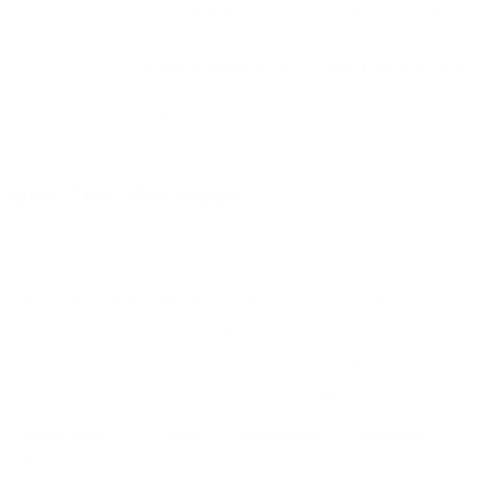
дня, неделю и т.д сравнение среди
550
объектов
.
Самые дешевые, ₽
Самые дорогие, ₽
1 спальня
1654
24372
Вместе с этим ищут:
Студия
Однокомнатная
Двухкомнатная
Трехкомнатная
Большая
Маленькая
Квартира
Комната
Апартаменты
Дом
Номер
С кухней
С кухней
С детской кроваткой
С джакузи
С камином
С балконом
С парковкой
С сауной
С кондиционером
Со стиральной машиной
С посудомоечной машиной
С интернетом
С детьми
С животными
Без залога
На ночь
С отчетными документами