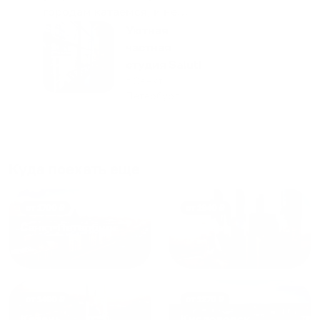
городам катаемся, и не
только в России. Сервис на
Уютная
отличном уровне. Хозяин
частная
апартаментов доброй души
студия Salut!
человек, всегда можно
г Санкт-
Петербург
договориться, подскажет
что как и почему.
Рекомендуем на 100% и вам,
и друзьям и сами будем
приезжать еще...
Куда поехать еще
от
1700
₽
от
1940
₽
Санкт-Петербург
Москва
от
1490
₽
от
1270
₽
Казань
Кисловодск