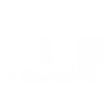
Хочу приехать на улице Октябрьская
Вологда, ул. Октябрьская, 38
Мгновенное бронирование
8,753
₽
цена за
за сутки
2,188
₽ × 4 платежа
Жильё проверено
Апартаменты в разных районах города
Пятница Апартаменты на Ярославской 17
Вологда, ул. Ярославская, 17
Мгновенное бронирование