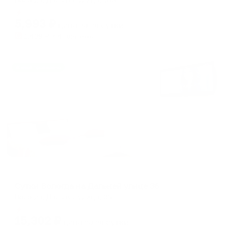
Мгновенное бронирование
5,993
₽
цена за
за сутки
1,498
₽ × 4 платежа
Жильё проверено
Апартаменты в разных районах города
Сутки Вологда на Дальней улице 36
Вологда, Дальняя улица, 36
Мгновенное бронирование
15,302
₽
цена за
за сутки