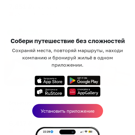
7,651
₽
цена за
за сутки
1,913
₽ × 4 платежа
Жильё проверено
Собери путешествие без сложностей
Сохраняй места, повторяй маршруты, находи
компанию и бронируй жильё в одном
приложении.
Апартаменты в разных районах города
Белые ночи на улице Самойло
Вологда, ул. Самойло, 13
Установить приложение
Мгновенное бронирование
6,417
₽
цена за
за сутки
1,604
₽ × 4 платежа