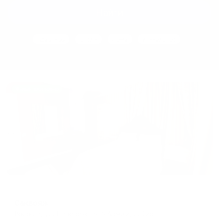
interact
interact
Найти
with
with
the
the
Квартиры
Отели
Дома
Уникальное
calendar
calendar
and
and
select
select
a
a
date.
date.
Жильё проверено
Press
Press
the
the
question
question
mark
mark
key
key
to
to
get
get
the
the
Отель
keyboard
keyboard
Саквояж
shortcuts
shortcuts
Вологда, ул. Набережная 6 Армии, д. 125
for
for