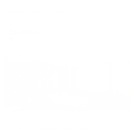
Мини-отель
Дом купчихи Ершовой
Вологда, Советский проспект, 78
Мгновенное бронирование
26,523
₽
цена за
за сутки
6,631
₽ × 4 платежа
Жильё проверено
Апартаменты в разных районах города
Сутки Вологда на Дальней улице 18А
Вологда, Дальняя улица, 18А