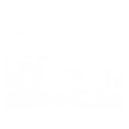
Отель
Светлица
Вологда, ул. Набережная 6-й Армии, 125а
Мгновенное бронирование
9,106
₽
цена за
за сутки
2,277
₽ × 4 платежа
Жильё проверено
Отель
Ария СПА-отель