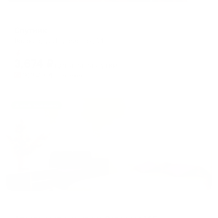
Отель
Спутник
Вологда, ул. Путейская, 14
Мгновенное бронирование
3,674
₽
цена за
за сутки
919
₽ × 4 платежа
Жильё проверено
Апартаменты в разных районах города