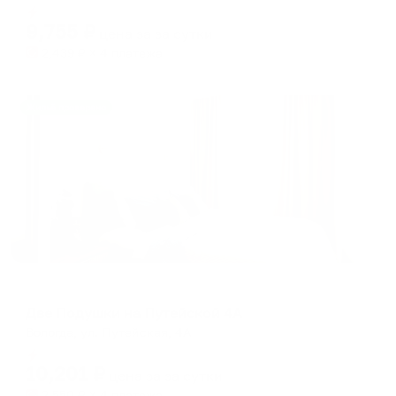
Мгновенное бронирование
changing
changing
9,755
₽
цена за
за сутки
dates.
dates.
2,439
₽ × 4 платежа
Жильё проверено
Апартаменты в разных районах города
Две Подушки на Путейской 4А
Вологда, ул. Путейская, 4А
Мгновенное бронирование
10,201
₽
цена за
за сутки
2,550
₽ × 4 платежа