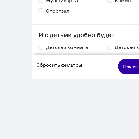
Мультиварка
Камин
Спортзал
И с детьми удобно будет
Детская комната
Детская 
Столик для
Двухъяру
Сбросить фильтры
кормления
кровать
Показа
Пеленальный стол
Игровая приставка