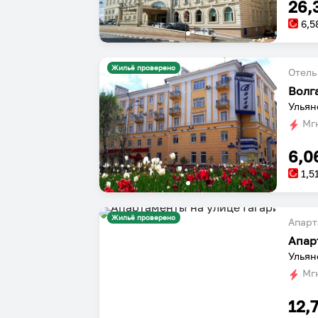
26,
6,5
Жильё проверено
Отель
Волг
Ульян
Мгн
6,0
1,5
Жильё проверено
Апарт
Апар
Ульян
Мгн
12,