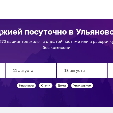
джией посуточно
в Ульянов
270
вариантов
жилья с оплатой частями или в рассрочк
без комиссии
Navigate
Navigate
Квартиры
Отели
Дома
Уникальное
forward
backward
to
to
interact
interact
with
with
the
the