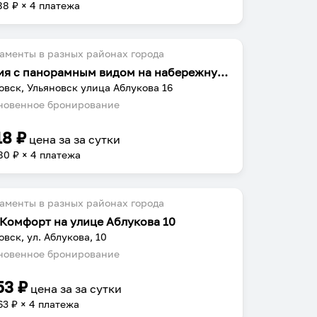
88
₽ × 4 платежа
аменты в разных районах города
Студия с панорамным видом на набережную и реку Свияга
овск, Ульяновск улица Аблукова 16
овенное бронирование
18
₽
цена за
за сутки
80
₽ × 4 платежа
аменты в разных районах города
Комфорт на улице Аблукова 10
овск, ул. Аблукова, 10
овенное бронирование
53
₽
цена за
за сутки
63
₽ × 4 платежа