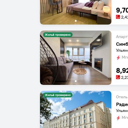
9,7
2,4
Жильё проверено
Апарт
Ульян
Мгн
8,9
2,2
Жильё проверено
Отель
Рэди
Ульян
Мгн