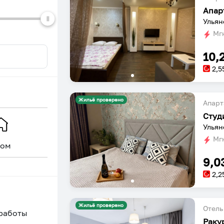
Апар
Ульян
Мгн
10,
2,5
Жильё проверено
Апарт
Студ
Ульян
Мгн
ом
Уникальное
9,0
2,2
Жильё проверено
Отель
 работы
Раку