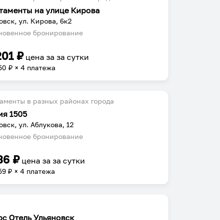
таменты на улице Кирова
овск, ул. Кирова, 6к2
овенное бронирование
201
₽
цена за
за сутки
50
₽ × 4 платежа
аменты в разных районах города
ия 1505
овск, ул. Аблукова, 12
овенное бронирование
36
₽
цена за
за сутки
59
₽ × 4 платежа
рс Отель Ульяновск