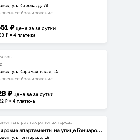
овск, ул. Кирова, д. 79
овенное бронирование
551
₽
цена за
за сутки
88
₽ × 4 платежа
отель
о
овск, ул. Карамзинская, 15
овенное бронирование
28
₽
цена за
за сутки
32
₽ × 4 платежа
аменты в разных районах города
Симбирские апартаменты на улице Гончарова
овск, ул. Гончарова, 18