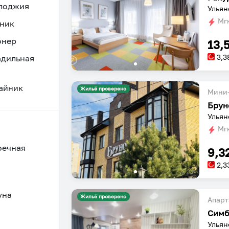
 лоджия
Ульян
Мгн
ник
онер
13,
3,3
адильная
айник
Жильё проверено
Мини-
Брун
Ульян
Мгн
оечная
9,3
2,3
уна
Жильё проверено
Апарт
Ульян