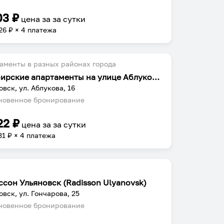
03
₽
цена за
за сутки
26
₽ × 4 платежа
аменты в разных районах города
Симбирские апартаменты на улице Аблукова 16
овск, ул. Аблукова, 16
овенное бронирование
22
₽
цена за
за сутки
31
₽ × 4 платежа
ссон Ульяновск (Radisson Ulyanovsk)
овск, ул. Гончарова, 25
овенное бронирование