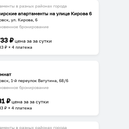
аменты в разных районах города
ирские апартаменты на улице Кирова 6
овск, ул. Кирова, 6
овенное бронирование
733
₽
цена за
за сутки
83
₽ × 4 платежа
омнат
овск, 1-й переулок Ватутина, 68/6
овенное бронирование
31
₽
цена за
за сутки
33
₽ × 4 платежа
аменты в разных районах города