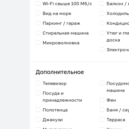
Wi-Fi свыше 100 Мб/с
Балкон /
Вид на море
Холодиль
Паркинг / гараж
Кондици
Стиральная машина
Утюг и гл
доска
Микроволновка
Электроч
Дополнительное
Телевизор
Посудом
машина
Посуда и
принадлежности
Фен
Полотенца
Баня / са
Джакузи
Терраса