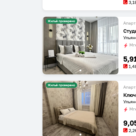
3,1
Жильё проверено
Апарт
Ульян
Мгн
5,9
1,4
Жильё проверено
Апарт
Ключ
Ульян
Мгн
9,0
2,2