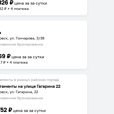
326
₽
цена за
за сутки
82
₽ × 4 платежа
а
овск, ул. Гончарова, 3/38
овенное бронирование
69
₽
цена за
за сутки
17
₽ × 4 платежа
аменты в разных районах города
таменты на улице Гагарина 22
овск, ул. Гагарина, 22
овенное бронирование
752
₽
цена за
за сутки