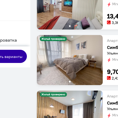
Мгн
13,
3,3
Жильё проверено
кроватка
Апарт
сная
Ульян
ть варианты
Мгн
9,7
2,4
Жильё проверено
Апарт
Ульян
Мгн