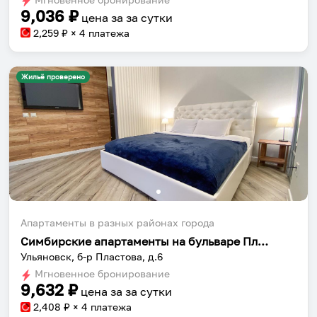
9,036
₽
цена за
за сутки
2,259
₽ × 4 платежа
Жильё проверено
Собери путешествие без сложностей
Сохраняй места, повторяй маршруты, находи
компанию и бронируй жильё в одном
приложении.
Апартаменты в разных районах города
Симбирские апартаменты на бульваре Пластова
Ульяновск, б-р Пластова, д.6
Установить приложение
Мгновенное бронирование
9,632
₽
цена за
за сутки
2,408
₽ × 4 платежа