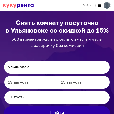
Войти
✕
Снять комнату посуточно
в Ульяновске
со скидкой до 15%
500
вариантов
жилья с оплатой частями или
в рассрочку без комиссии
Navigate
Navigate
forward
backward
to
to
interact
interact
Найти