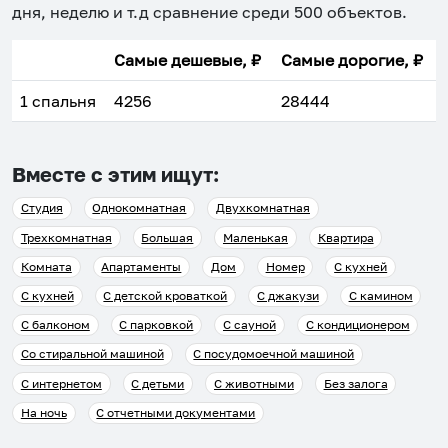
дня, неделю и т.д сравнение среди
500
объектов
.
Самые дешевые, ₽
Самые дорогие, ₽
1 спальня
4256
28444
Вместе с этим ищут:
Студия
Однокомнатная
Двухкомнатная
Трехкомнатная
Большая
Маленькая
Квартира
Комната
Апартаменты
Дом
Номер
С кухней
С кухней
С детской кроваткой
С джакузи
С камином
С балконом
С парковкой
С сауной
С кондиционером
Со стиральной машиной
С посудомоечной машиной
С интернетом
С детьми
С животными
Без залога
На ночь
С отчетными документами