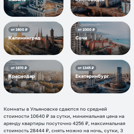
от
1800
₽
от
2300
₽
Калининград
Сочи
от
1970
₽
от
1345
₽
Краснодар
Екатеринбург
Комнаты в Ульяновске
сдаются по средней
стоимости
10640
₽ за сутки, минимальная цена на
аренду квартиры посуточно
4256
₽, максимальная
стоимость
28444
₽, снять можно на ночь, сутки, 3