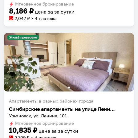
dates.
Мгновенное бронирование
dates.
8,186
₽
цена за
за сутки
2,047
₽ × 4 платежа
Жильё проверено
Апартаменты в разных районах города
Симбирские апартаменты на улице Ленина 101
Ульяновск, ул. Ленина, 101
Мгновенное бронирование
10,835
₽
цена за
за сутки
2,709
₽ × 4 платежа