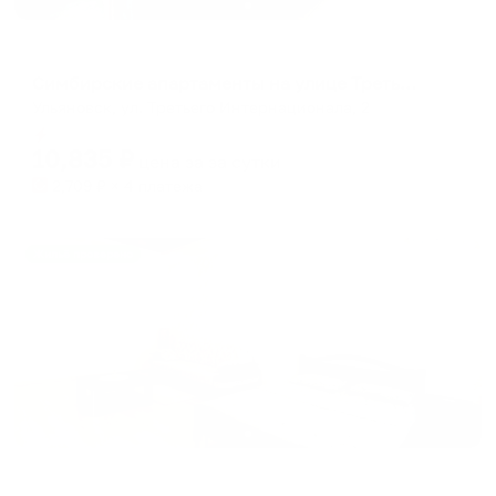
Апартаменты в разных районах города
Симбирские апартаменты на улице Третьего Интернационала
Ульяновск, ул. Третьего Интернационала, 2
Мгновенное бронирование
10,835
₽
цена за
за сутки
2,709
₽ × 4 платежа
Жильё проверено
Апартаменты в разных районах города