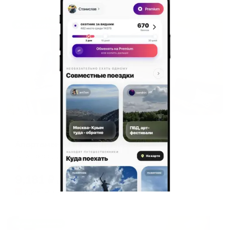
Жильё проверено
Апартаменты в разных районах города
Апартаменты на улице Мира 11
Ульяновск, ул. Мира, 11
Мгновенное бронирование
9,181
₽
цена за
за сутки
2,295
₽ × 4 платежа
Жильё проверено