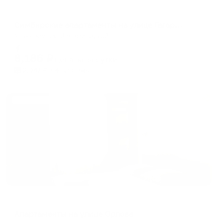
Апартаменты в разных районах города
Симбирские апартаменты на улице Гагарина 3
Ульяновск, ул.Гагарина, д.3
Мгновенное бронирование
8,186
₽
цена за
за сутки
2,047
₽ × 4 платежа
Жильё проверено
Апартаменты в разных районах города
Апартаменты на улице Орлова