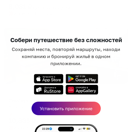
8,031
₽
цена за
за сутки
2,008
₽ × 4 платежа
Жильё проверено
Собери путешествие без сложностей
Сохраняй места, повторяй маршруты, находи
компанию и бронируй жильё в одном
приложении.
Апартаменты в разных районах города
Симбирские апартаменты на улице Минаева
Ульяновск, ул. Минаева, 48А
Установить приложение
Мгновенное бронирование
10,835
₽
цена за
за сутки
2,709
₽ × 4 платежа