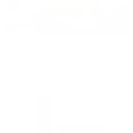
Апартаменты в разных районах города
квартира с шикарным видом
Ульяновск, Аблукова 22
Мгновенное бронирование
8,031
₽
цена за
за сутки
2,008
₽ × 4 платежа
Жильё проверено