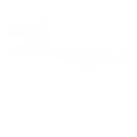
1,480
₽ × 4 платежа
Жильё проверено
Апартаменты в разных районах города
Симбирские апартаменты на бульваре Пластова
Ульяновск, б-р Пластова, д.6
Мгновенное бронирование
9,632
₽
цена за
за сутки
2,408
₽ × 4 платежа