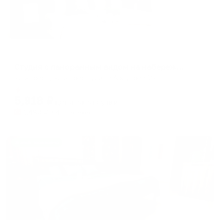
Апартаменты в разных районах города
Студия с панорамным видом на набережную и реку Свияга
Ульяновск, Ульяновск улица Аблукова 16
Мгновенное бронирование
5,918
₽
цена за
за сутки
1,480
₽ × 4 платежа
Жильё проверено