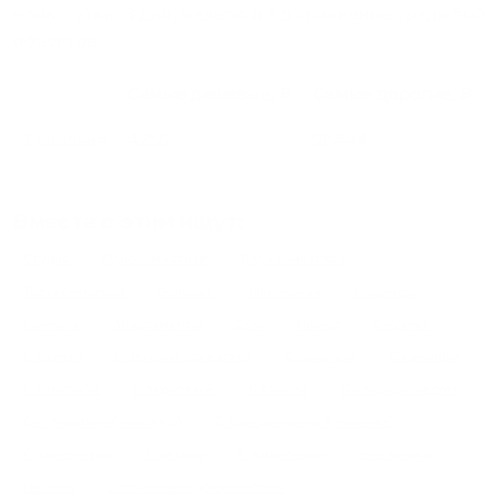
ночь, сутки, 3 дня, неделю и т.д сравнение среди
500
объектов
.
Самые дешевые, ₽
Самые дорогие, ₽
1 спальня
4256
28444
Вместе с этим ищут:
Студия
Однокомнатная
Двухкомнатная
Трехкомнатная
Большая
Маленькая
Квартира
Комната
Апартаменты
Дом
Номер
С кухней
С кухней
С детской кроваткой
С джакузи
С камином
С балконом
С парковкой
С сауной
С кондиционером
Со стиральной машиной
С посудомоечной машиной
С интернетом
С детьми
С животными
Без залога
На ночь
С отчетными документами