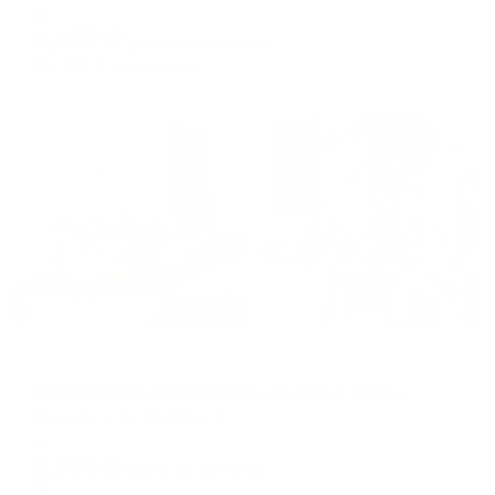
Мгновенное бронирование
changing
changing
6,887
₽
цена за
за сутки
dates.
dates.
1,722
₽ × 4 платежа
Жильё проверено
Апартаменты в разных районах города
Симбирские апартаменты на улице Кирова 6
Ульяновск, ул. Кирова, 6
Мгновенное бронирование
9,794
₽
цена за
за сутки
2,449
₽ × 4 платежа