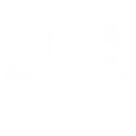
цена за
за сутки
2,745
₽ × 4 платежа
Жильё проверено
Отель
Ракурс Отель Ульяновск
Ульяновск, ул. Кирова, д. 79
Мгновенное бронирование
15,712
₽
цена за
за сутки
3,928
₽ × 4 платежа