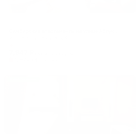
Апартаменты в разных районах города
Симбирские апартаменты на улице Аблукова 4
Ульяновск, ул. Аблукова, 4
Мгновенное бронирование
7,947
₽
цена за
за сутки
1,987
₽ × 4 платежа
Жильё проверено