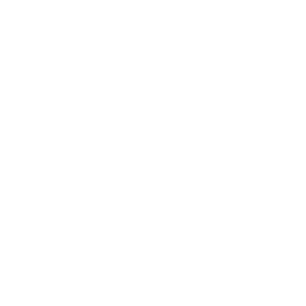
Рэдиссон Ульяновск (Radisson Ulyanovsk)
Ульяновск, ул. Гончарова, 25
Мгновенное бронирование
32,384
₽
цена за
за сутки
8,096
₽ × 4 платежа
Смотреть все
Отзывы после проживания
Станислав
5.00
Идеальные апартаменты, мы
с женой можем сказать с
уверенностью. По разным