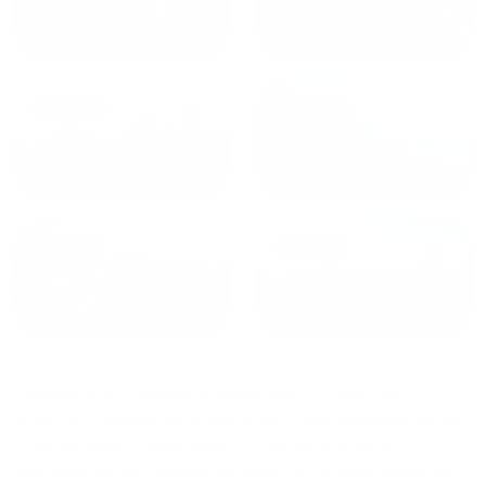
от
1800
₽
от
2300
₽
Калининград
Сочи
от
1970
₽
от
1345
₽
Краснодар
Екатеринбург
Квартиры без залога в Ульяновске
сдаются по
средней стоимости
10640
₽ за сутки, минимальная
цена на аренду квартиры посуточно
4256
₽,
максимальная стоимость
28444
₽, снять можно на