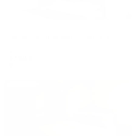
Апартаменты в разных районах города
Уютная 1-комнатная квартира с видом на набережную и реку Свияга
Ульяновск, ул. Аблукова, 22
Мгновенное бронирование
5,918
₽
цена за
за сутки
1,480
₽ × 4 платежа
Жильё проверено