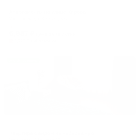
Апартаменты в разных районах города
Апартаменты на улице Кирова
Ульяновск, ул. Кирова, 6к2
Мгновенное бронирование
6,887
₽
цена за
за сутки
1,722
₽ × 4 платежа
Жильё проверено
Апартаменты в разных районах города
Квартира с видом на набережную
Ульяновск, Аблукова 12