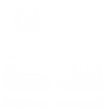
городам катаемся, и не
только в России. Сервис на
Уютная
отличном уровне. Хозяин
частная
апартаментов доброй души
студия Salut!
человек, всегда можно
г Санкт-
Петербург
договориться, подскажет
что как и почему.
Рекомендуем на 100% и вам,
и друзьям и сами будем
приезжать еще...
Куда поехать еще
от
1700
₽
от
1940
₽
Санкт-Петербург
Москва
от
1490
₽
от
1270
₽
Казань
Кисловодск