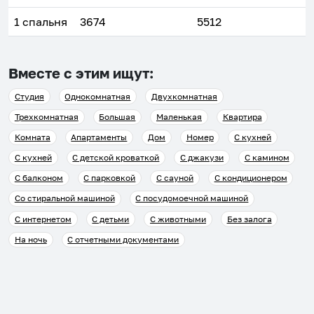
1 спальня
3674
5512
Вместе с этим ищут:
Студия
Однокомнатная
Двухкомнатная
Трехкомнатная
Большая
Маленькая
Квартира
Комната
Апартаменты
Дом
Номер
С кухней
С кухней
С детской кроваткой
С джакузи
С камином
С балконом
С парковкой
С сауной
С кондиционером
Со стиральной машиной
С посудомоечной машиной
С интернетом
С детьми
С животными
Без залога
На ночь
С отчетными документами