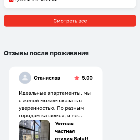
Смотреть все
Отзывы после проживания
Станислав
5.00
Идеальные апартаменты, мы
с женой можем сказать с
уверенностью. По разным
городам катаемся, и не
только в России. Сервис на
Уютная
отличном уровне. Хозяин
частная
апартаментов доброй души
студия Salut!