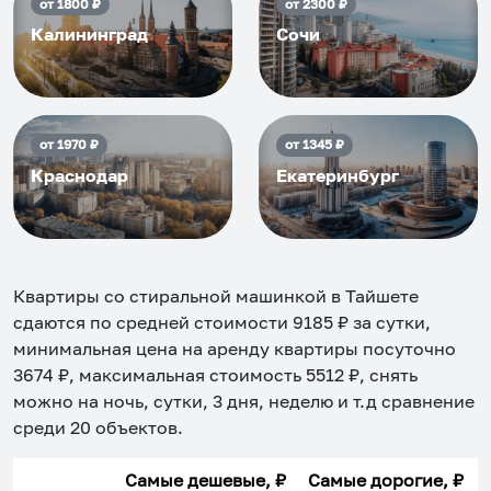
от
1800
₽
от
2300
₽
Калининград
Сочи
от
1970
₽
от
1345
₽
Краснодар
Екатеринбург
Квартиры со стиральной машинкой в Тайшете
сдаются по средней стоимости
9185
₽ за сутки,
минимальная цена на аренду квартиры посуточно
3674
₽, максимальная стоимость
5512
₽, снять
можно на ночь, сутки, 3 дня, неделю и т.д сравнение
среди
20
объектов
.
Самые дешевые, ₽
Самые дорогие, ₽