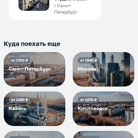
человек, всегда можно
г Санкт-
Петербург
договориться, подскажет
что как и почему.
Рекомендуем на 100% и вам,
и друзьям и сами будем
приезжать еще...
Куда поехать еще
от
1700
₽
от
1940
₽
Санкт-Петербург
Москва
от
1490
₽
от
1270
₽
Казань
Кисловодск