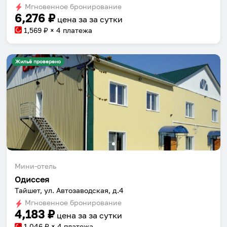
Мгновенное бронирование
changing
changing
6,276
₽
цена за
за сутки
dates.
dates.
1,569
₽ × 4 платежа
Жильё проверено
Мини-отель
Одиссея
Тайшет, ул. Автозаводская, д.4
Мгновенное бронирование
4,183
₽
цена за
за сутки
1,046
₽ × 4 платежа