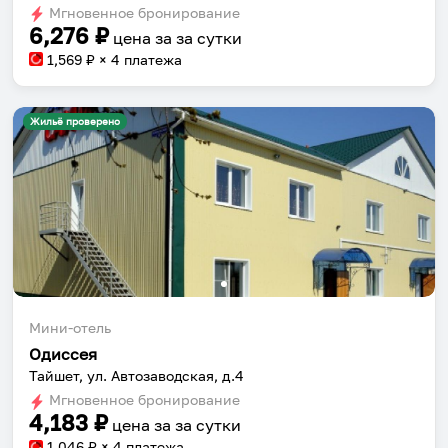
Мгновенное бронирование
changing
changing
6,276
₽
цена за
за сутки
dates.
dates.
1,569
₽ × 4 платежа
Жильё проверено
Мини-отель
Одиссея
Тайшет, ул. Автозаводская, д.4
Мгновенное бронирование
4,183
₽
цена за
за сутки
1,046
₽ × 4 платежа