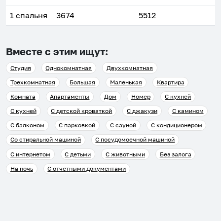
1 спальня
3674
5512
Вместе с этим ищут:
Студия
Однокомнатная
Двухкомнатная
Трехкомнатная
Большая
Маленькая
Квартира
Комната
Апартаменты
Дом
Номер
С кухней
С кухней
С детской кроваткой
С джакузи
С камином
С балконом
С парковкой
С сауной
С кондиционером
Со стиральной машиной
С посудомоечной машиной
С интернетом
С детьми
С животными
Без залога
На ночь
С отчетными документами