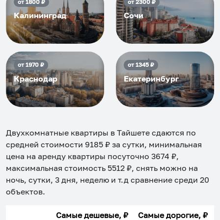
от
1800
₽
от
2300
₽
Калининград
Сочи
от
1970
₽
от
1345
₽
Краснодар
Екатеринбург
Двухкомнатные квартиры в Тайшете
сдаются по
средней стоимости
9185
₽ за сутки, минимальная
цена на аренду квартиры посуточно
3674
₽,
максимальная стоимость
5512
₽, снять можно на
ночь, сутки, 3 дня, неделю и т.д сравнение среди
20
объектов
.
Самые дешевые, ₽
Самые дорогие, ₽