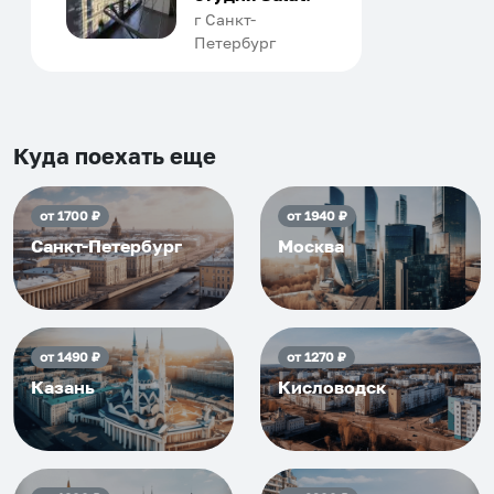
человек, всегда можно
г Санкт-
Петербург
договориться, подскажет
что как и почему.
Рекомендуем на 100% и вам,
и друзьям и сами будем
приезжать еще...
Куда поехать еще
от
1700
₽
от
1940
₽
Санкт-Петербург
Москва
от
1490
₽
от
1270
₽
Казань
Кисловодск