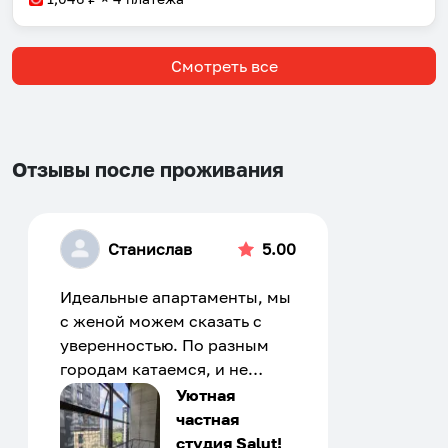
Смотреть все
Отзывы после проживания
Станислав
5.00
Идеальные апартаменты, мы
с женой можем сказать с
уверенностью. По разным
городам катаемся, и не
только в России. Сервис на
Уютная
отличном уровне. Хозяин
частная
апартаментов доброй души
студия Salut!