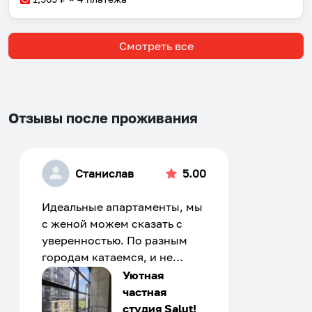
Смотреть все
Отзывы после проживания
Станислав
5.00
Идеальные апартаменты, мы
с женой можем сказать с
уверенностью. По разным
городам катаемся, и не
только в России. Сервис на
Уютная
отличном уровне. Хозяин
частная
апартаментов доброй души
студия Salut!