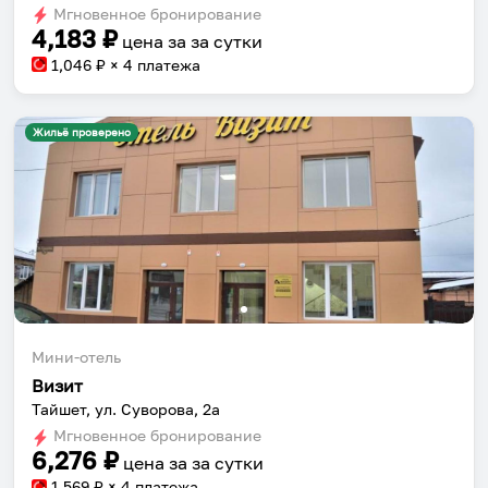
Мгновенное бронирование
changing
changing
4,183
₽
цена за
за сутки
dates.
dates.
1,046
₽ × 4 платежа
Жильё проверено
Мини-отель
Визит
Тайшет, ул. Суворова, 2а
Мгновенное бронирование
6,276
₽
цена за
за сутки
1,569
₽ × 4 платежа