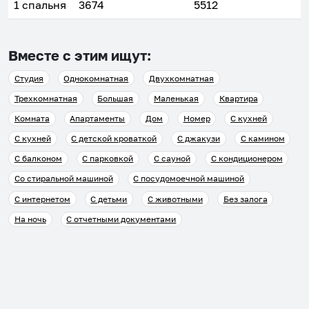
1 спальня
3674
5512
Вместе с этим ищут:
Студия
Однокомнатная
Двухкомнатная
Трехкомнатная
Большая
Маленькая
Квартира
Комната
Апартаменты
Дом
Номер
С кухней
С кухней
С детской кроваткой
С джакузи
С камином
С балконом
С парковкой
С сауной
С кондиционером
Со стиральной машиной
С посудомоечной машиной
С интернетом
С детьми
С животными
Без залога
На ночь
С отчетными документами