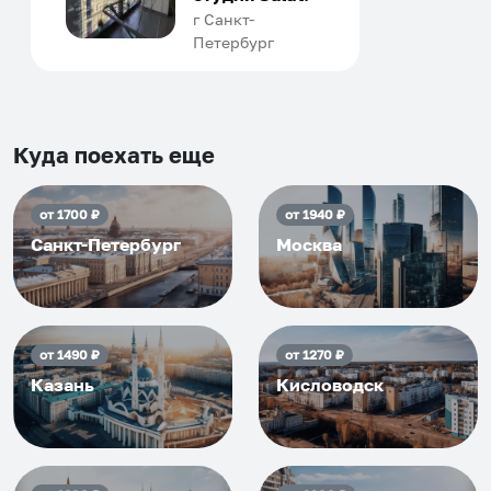
человек, всегда можно
г Санкт-
Петербург
договориться, подскажет
что как и почему.
Рекомендуем на 100% и вам,
и друзьям и сами будем
приезжать еще...
Куда поехать еще
от
1700
₽
от
1940
₽
Санкт-Петербург
Москва
от
1490
₽
от
1270
₽
Казань
Кисловодск