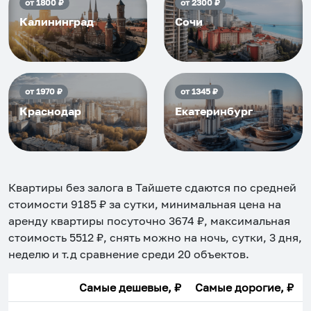
от
1800
₽
от
2300
₽
Калининград
Сочи
от
1970
₽
от
1345
₽
Краснодар
Екатеринбург
Квартиры без залога в Тайшете
сдаются по средней
стоимости
9185
₽ за сутки, минимальная цена на
аренду квартиры посуточно
3674
₽, максимальная
стоимость
5512
₽, снять можно на ночь, сутки, 3 дня,
неделю и т.д сравнение среди
20
объектов
.
Самые дешевые, ₽
Самые дорогие, ₽