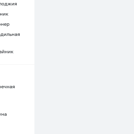
 лоджия
ник
онер
адильная
айник
оечная
уна