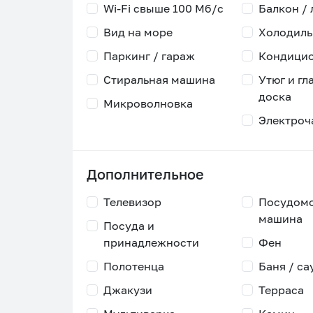
Wi-Fi свыше 100 Мб/с
Балкон /
Вид на море
Холодиль
Паркинг / гараж
Кондици
Стиральная машина
Утюг и гл
доска
Микроволновка
Электроч
Дополнительное
Телевизор
Посудом
машина
Посуда и
принадлежности
Фен
Полотенца
Баня / са
Джакузи
Терраса