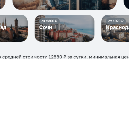
от
2300
₽
от
1970
₽
рад
Сочи
Краснод
о средней стоимости
12880
₽ за сутки, минимальная це
но на ночь, сутки, 3 дня, неделю и т.д сравнение среди
евые, ₽
Самые дор
6720
ехкомнатная
Большая
Маленькая
Квартира
Комната
 камином
С балконом
С парковкой
С сауной
С кондицион