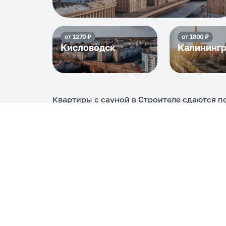
от
1270
₽
от
1800
₽
Кисловодск
Калининг
Квартиры с сауной в Строителе
сдаются п
максимальная стоимость
6720
₽, снять мож
Самые деш
1 спальня
5152
Вместе с этим ищут:
Студия
Однокомнатная
Двухкомнатная
Тр
С кухней
С детской кроваткой
С джакузи
С