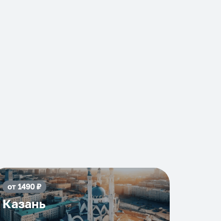
от
1490
₽
Казань