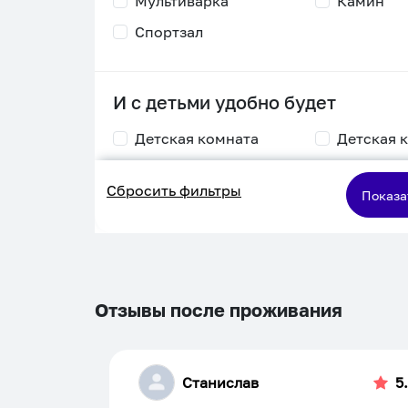
Мультиварка
Камин
Спортзал
И с детьми удобно будет
Детская комната
Детская 
Столик для
Двухъяру
Сбросить фильтры
кормления
кровать
Показа
Пеленальный стол
Игровая приставка
Отзывы после проживания
Станислав
5