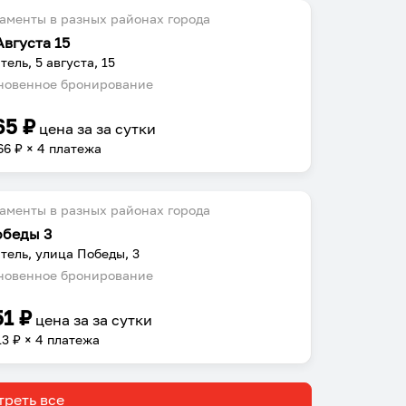
аменты в разных районах города
Августа 15
тель, 5 августа, 15
овенное бронирование
65
₽
цена за
за сутки
66
₽ × 4 платежа
аменты в разных районах города
обеды 3
тель, улица Победы, 3
овенное бронирование
51
₽
цена за
за сутки
13
₽ × 4 платежа
реть все