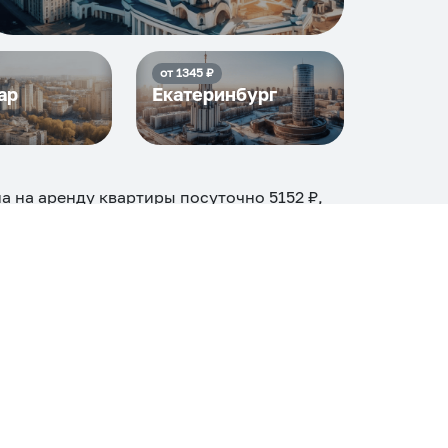
от
1345
₽
ар
Екатеринбург
на на аренду квартиры посуточно
5152
₽,
20
объектов
.
огие, ₽
Апартаменты
Дом
Номер
С кухней
ером
Со стиральной машиной