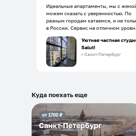
Идеальные апартаменты, мы с жено
можем сказать с уверенностью. По
разным городам катаемся, и не толь
в России. Сервис на отличном уровн
Хозяин апартаментов доброй души
Уютная частная студи
человек, всегда можно договориться
Salut!
подскажет что как и почему.
г Санкт-Петербург
Рекомендуем на 100% и вам, и друз
и сами будем приезжать еще...
Куда поехать еще
от
1700
₽
Санкт-Петербург