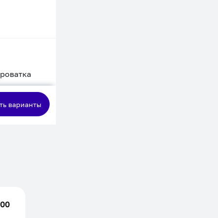
кроватка
сная
ть варианты
.00