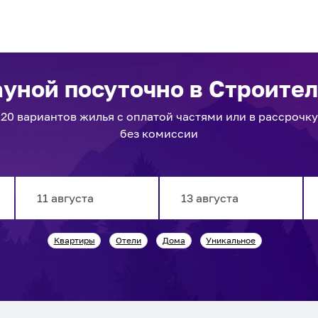
ауной посуточно
в Строите
20
вариантов
жилья с оплатой частями или в рассрочку
без комиссии
Navigate
Navigate
Квартиры
Отели
Дома
Уникальное
forward
backward
to
to
interact
interact
with
with
the
the