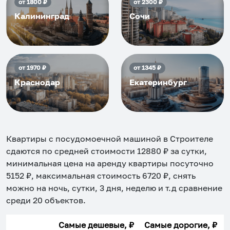
от
1800
₽
от
2300
₽
Калининград
Сочи
от
1970
₽
от
1345
₽
Краснодар
Екатеринбург
Квартиры с посудомоечной машиной в Строителе
сдаются по средней стоимости
12880
₽ за сутки,
минимальная цена на аренду квартиры посуточно
5152
₽, максимальная стоимость
6720
₽, снять
можно на ночь, сутки, 3 дня, неделю и т.д сравнение
среди
20
объектов
.
Самые дешевые, ₽
Самые дорогие, ₽