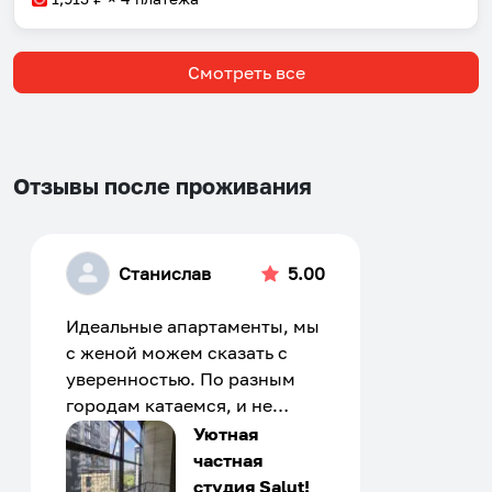
Смотреть все
Отзывы после проживания
Станислав
5.00
Идеальные апартаменты, мы
с женой можем сказать с
уверенностью. По разным
городам катаемся, и не
только в России. Сервис на
Уютная
отличном уровне. Хозяин
частная
апартаментов доброй души
студия Salut!