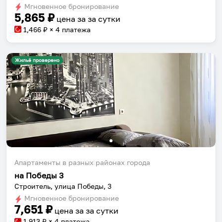
shortcuts
shortcuts
Мгновенное бронирование
for
for
5,865
₽
цена за
за сутки
changing
changing
1,466
₽ × 4 платежа
dates.
dates.
Жильё проверено
Апартаменты в разных районах города
на Победы 3
Строитель, улица Победы, 3
Мгновенное бронирование
7,651
₽
цена за
за сутки
1,913
₽ × 4 платежа