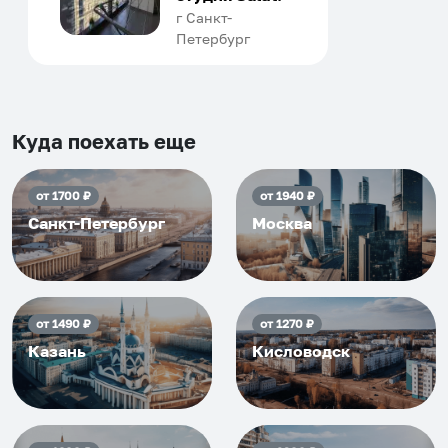
человек, всегда можно
г Санкт-
Петербург
договориться, подскажет
что как и почему.
Рекомендуем на 100% и вам,
и друзьям и сами будем
приезжать еще...
Куда поехать еще
от
1700
₽
от
1940
₽
Санкт-Петербург
Москва
от
1490
₽
от
1270
₽
Казань
Кисловодск